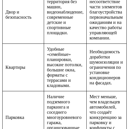
территория без
несоответствие
машин,
части элементов
Двор и
видеонаблюдение,
благоустройства
безопасность
современные
первоначальным
детские и
ожиданиям и на
спортивные
качество работы
площадки.
управляющей
компании.
Удобные
Необходимость
«семейные»
доработки
планировки,
шумоизоляции и
высокие потолки,
Квартиры
ограничения по
большие окна,
установке
форматы с
кондиционеров
террасами и
на фасадах.
кладовыми.
Наличие
Мест меньше,
подземного
чем владельцев
паркинга и
автомобилей,
соседнего
что создаёт
Парковка
многоуровневого
конкуренцию за
гаража,
парковку и
организованные
конфликты с