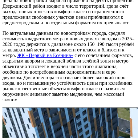
цена на новостройки выросла примерно на десять процентов.
Дзержинский район входит в число территорий, где за счёт
выхода новых проектов комфорт класса и ограниченного
предложения свободных участков цены приближаются к
среднегородским и по отдельным форматам их превышают.
По актуальным данным по новостройкам города, средняя
стоимость квадратного метра в новых домах с вводом в 2025–
2026 годах держится в диапазоне около 150–190 тысяч рублей
за квадратный метр в зависимости от класса и близости к
метро.
ЖК «Первый на Есенина»
с его сочетанием форматов,
закрытым двором и локацией вблизи зелёной зоны и метро
объективно тяготеет к верхней части этого диапазона,
особенно по востребованным однокомнатным и евро
двушкам. Для инвестора это означает более высокий порог
входа, но и повышенную устойчивость цены при колебаниях
рынка: качественные объекты комфорт класса с развитым
окружением дешевеют заметно медленнее, чем массовый
эконом.