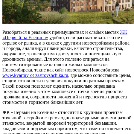
Разобраться в реальных преимуществах и слабых местах
ЖК
«Первый на Есенина»
удобно, если рассматривать его не в
отрыве от рынка, а в связке с другими новостройками района
и города, анализируя планировки, качество строительства,
окружение, транспортную доступность и потенциальную
доходность аренды. Для этого полезно опираться на
систематизированные каталоги жилых комплексов
Новосибирска, такие как сайт новостроек Новосибирска
www.kvartiry-ot-zastroyshchika.ru
, где можно сопоставить цены,
стадии готовности и условия покупки по разным проектам.
Такой подход позволяет оценить, насколько оправдана
покупка именно в этом комплексе с точки зрения удобства
проживания, сохранности вложений и перспектив прироста
стоимости в горизонте ближайших лет.
ЖК «Первый на Есенина» относится к крупным проектам
точечной застройки с тремя одно подъездными домами разной
этажности, закрытой дворовой территорией без машин,
кладовыми и подземным паркингом, что заметно отличает его
от типовых панельных домов соседних кварталов.