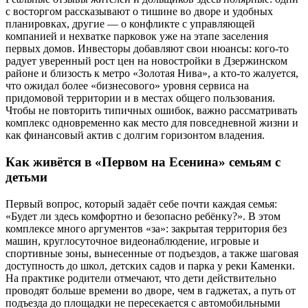
с восторгом рассказывают о тишине во дворе и удобных
планировках, другие — о конфликте с управляющей
компанией и нехватке парковок уже на этапе заселения
первых домов. Инвесторы добавляют свои нюансы: кого-то
радует уверенный рост цен на новостройки в Дзержинском
районе и близость к метро «Золотая Нива», а кто-то жалуется,
что ожидал более «бизнесового» уровня сервиса на
придомовой территории и в местах общего пользования.
Чтобы не повторить типичных ошибок, важно рассматривать
комплекс одновременно как место для повседневной жизни и
как финансовый актив с долгим горизонтом владения.
Как живётся в «Первом на Есенина» семьям с
детьми
Первый вопрос, который задаёт себе почти каждая семья:
«Будет ли здесь комфортно и безопасно ребёнку?». В этом
комплексе много аргументов «за»: закрытая территория без
машин, круглосуточное видеонаблюдение, игровые и
спортивные зоны, вынесенные от подъездов, а также шаговая
доступность до школ, детских садов и парка у реки Каменки.
На практике родители отмечают, что дети действительно
проводят больше времени во дворе, чем в гаджетах, а путь от
подъезда до площадки не пересекается с автомобильными