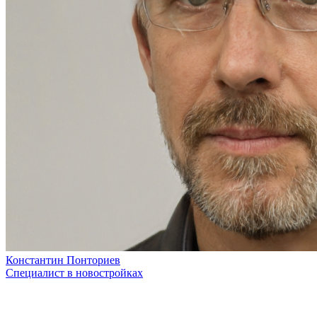
Константин Понториев
Специалист в новостройках