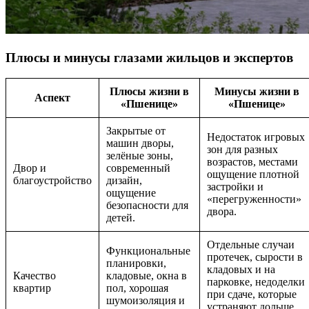
Плюсы и минусы глазами жильцов и экспертов
Плюсы жизни в
Минусы жизни в
Аспект
«Пшенице»
«Пшенице»
Закрытые от
Недостаток игровых
машин дворы,
зон для разных
зелёные зоны,
возрастов, местами
Двор и
современный
ощущение плотной
благоустройство
дизайн,
застройки и
ощущение
«перегруженности»
безопасности для
двора.
детей.
Отдельные случаи
Функциональные
протечек, сырости в
планировки,
кладовых и на
Качество
кладовые, окна в
парковке, недоделки
квартир
пол, хорошая
при сдаче, которые
шумоизоляция и
устраняют дольше