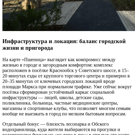
Инфраструктура и локация: баланс городской
жизни и пригорода
На карте «Пшеница» выглядит как компромисс между
жизнью в городе и загородным комфортом: комплекс
расположен в посёлке Краснообск у Советского шоссе, в 15–
20 минутах езды от крупного торгового центра и примерно в
20–35 минутах от ключевых городских локаций вроде
площади Маркса при нормальном трафике. Уже сейчас вокруг
посёлка сформирован устойчивый каркас социальной
инфраструктуры — лицей, школы, детские сады,
поликлиника, больница, частные медицинские центры,
магазины и спортивные клубы, что позволяет многим семьям
вообще не выезжать в город по мелким бытовым вопросам.
Отдельный бонус — близость лесопарка и Обского
водохранилища, куда жители выбираются на прогулки и
велопрогулки буквально «из дома в лес»; в отзывах это часто