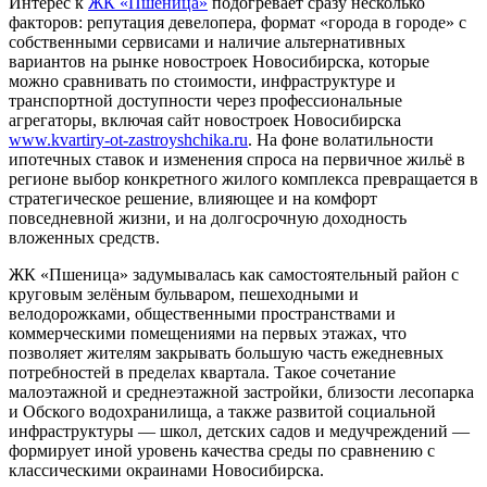
Интерес к
ЖК «Пшеница»
подогревает сразу несколько
факторов: репутация девелопера, формат «города в городе» с
собственными сервисами и наличие альтернативных
вариантов на рынке новостроек Новосибирска, которые
можно сравнивать по стоимости, инфраструктуре и
транспортной доступности через профессиональные
агрегаторы, включая сайт новостроек Новосибирска
www.kvartiry-ot-zastroyshchika.ru
. На фоне волатильности
ипотечных ставок и изменения спроса на первичное жильё в
регионе выбор конкретного жилого комплекса превращается в
стратегическое решение, влияющее и на комфорт
повседневной жизни, и на долгосрочную доходность
вложенных средств.
ЖК «Пшеница» задумывалась как самостоятельный район с
круговым зелёным бульваром, пешеходными и
велодорожками, общественными пространствами и
коммерческими помещениями на первых этажах, что
позволяет жителям закрывать большую часть ежедневных
потребностей в пределах квартала. Такое сочетание
малоэтажной и среднеэтажной застройки, близости лесопарка
и Обского водохранилища, а также развитой социальной
инфраструктуры — школ, детских садов и медучреждений —
формирует иной уровень качества среды по сравнению с
классическими окраинами Новосибирска.