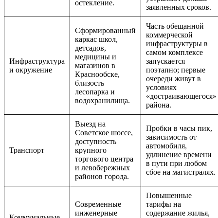
остекление.
заявленных сроков.
Часть обещанной
Сформированный
коммерческой
каркас школ,
инфраструктуры в
детсадов,
самом комплексе
медицины и
Инфраструктура
запускается
магазинов в
и окружение
поэтапно; первые
Краснообске,
очереди живут в
близость
условиях
лесопарка и
«достраивающегося»
водохранилища.
района.
Выезд на
Пробки в часы пик,
Советское шоссе,
зависимость от
доступность
автомобиля,
Транспорт
крупного
удлинение времени
торгового центра
в пути при любом
и левобережных
сбое на магистралях.
районов города.
Повышенные
Современные
тарифы на
инженерные
содержание жилья,
Коммунальные