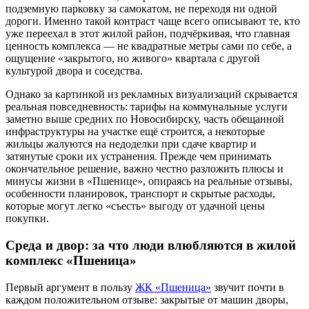
подземную парковку за самокатом, не переходя ни одной
дороги. Именно такой контраст чаще всего описывают те, кто
уже переехал в этот жилой район, подчёркивая, что главная
ценность комплекса — не квадратные метры сами по себе, а
ощущение «закрытого, но живого» квартала с другой
культурой двора и соседства.
Однако за картинкой из рекламных визуализаций скрывается
реальная повседневность: тарифы на коммунальные услуги
заметно выше средних по Новосибирску, часть обещанной
инфраструктуры на участке ещё строится, а некоторые
жильцы жалуются на недоделки при сдаче квартир и
затянутые сроки их устранения. Прежде чем принимать
окончательное решение, важно честно разложить плюсы и
минусы жизни в «Пшенице», опираясь на реальные отзывы,
особенности планировок, транспорт и скрытые расходы,
которые могут легко «съесть» выгоду от удачной цены
покупки.
Среда и двор: за что люди влюбляются в жилой
комплекс «Пшеница»
Первый аргумент в пользу
ЖК «Пшеница
»
звучит почти в
каждом положительном отзыве: закрытые от машин дворы,