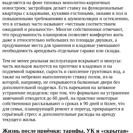
выделяется на фоне типовых монолитно-кирпичных
новостроек: застройщик делает ставку на функциональные
квартиры с кладовыми, кухнями-гостиными, окнами в пол и
повышенными требованиями к шумоизоляции и остеклению,
что в отзывах часто называют «честным соответствием
ожиданий и реальности». Многие собственники отмечают,
что продуманность планировок позволяет комфортно жить
даже в относительно небольших по площади двушках, а
продуманные места для хранения и кладовые уменьшают
необходимость арендовать отдельные гаражи или склады.
Тем не менее реальная эксплуатация вскрывает и минусы:
часть жильцов жалуется на протечки в кладовых и на
подземной парковке, сырость и скопление грунтовых вод, а
также на небрежно выполненную стяжку полов, из-за
которой, например, не открываются балконные двери без
дополнительной подрезки. Есть нарекания на затяжное
устранение недоделок: при том, что формально на устранение
замечаний отводится до 60 дней, на практике некоторые
собственники рассказывают о сроках в 90 дней и более, что
для семьи, планирующей ремонт и переезд, превращается в
серьёзный стресс и дополнительные расходы на аренду
текущего жилья.
Жизнь после приёмки: тарифы, УК и «скрытая»