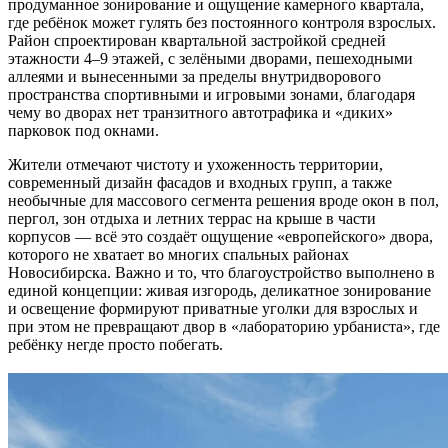
продуманное зонирование и ощущение камерного квартала,
где ребёнок может гулять без постоянного контроля взрослых.
Район спроектирован квартальной застройкой средней
этажности 4–9 этажей, с зелёными дворами, пешеходными
аллеями и вынесенными за пределы внутридворового
пространства спортивными и игровыми зонами, благодаря
чему во дворах нет транзитного автотрафика и «диких»
парковок под окнами.
Жители отмечают чистоту и ухоженность территории,
современный дизайн фасадов и входных групп, а также
необычные для массового сегмента решения вроде окон в пол,
пергол, зон отдыха и летних террас на крыше в части
корпусов — всё это создаёт ощущение «европейского» двора,
которого не хватает во многих спальных районах
Новосибирска. Важно и то, что благоустройство выполнено в
единой концепции: живая изгородь, деликатное зонирование
и освещение формируют приватные уголки для взрослых и
при этом не превращают двор в «лабораторию урбаниста», где
ребёнку негде просто побегать.