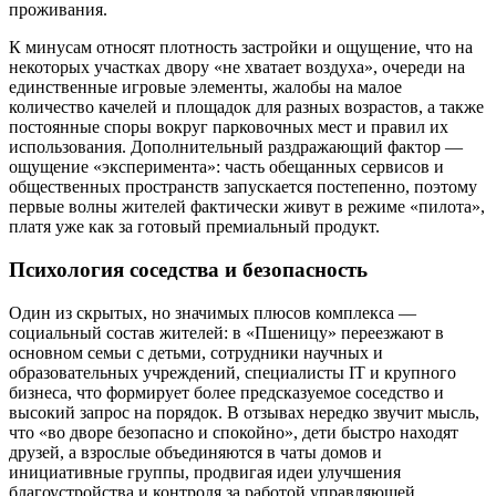
проживания.
К минусам относят плотность застройки и ощущение, что на
некоторых участках двору «не хватает воздуха», очереди на
единственные игровые элементы, жалобы на малое
количество качелей и площадок для разных возрастов, а также
постоянные споры вокруг парковочных мест и правил их
использования. Дополнительный раздражающий фактор —
ощущение «эксперимента»: часть обещанных сервисов и
общественных пространств запускается постепенно, поэтому
первые волны жителей фактически живут в режиме «пилота»,
платя уже как за готовый премиальный продукт.
Психология соседства и безопасность
Один из скрытых, но значимых плюсов комплекса —
социальный состав жителей: в «Пшеницу» переезжают в
основном семьи с детьми, сотрудники научных и
образовательных учреждений, специалисты IT и крупного
бизнеса, что формирует более предсказуемое соседство и
высокий запрос на порядок. В отзывах нередко звучит мысль,
что «во дворе безопасно и спокойно», дети быстро находят
друзей, а взрослые объединяются в чаты домов и
инициативные группы, продвигая идеи улучшения
благоустройства и контроля за работой управляющей