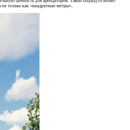
льную ценность для арендаторов. Такой подход отличает
а не только как «квадратные метры».