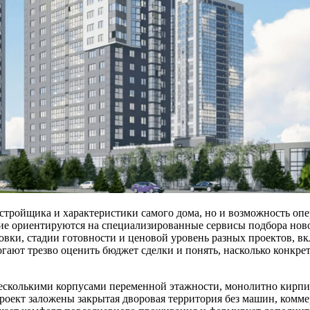
астройщика и характеристики самого дома, но и возможность оп
ие ориентируются на специализированные сервисы подбора ново
вки, стадии готовности и ценовой уровень разных проектов, в
гают трезво оценить бюджет сделки и понять, насколько конкре
 несколькими корпусами переменной этажности, монолитно кирп
роект заложены закрытая дворовая территория без машин, комм