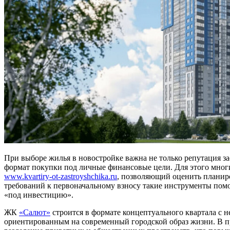
При выборе жилья в новостройке важна не только репутация з
формат покупки под личные финансовые цели. Для этого мног
www.kvartiry-ot-zastroyshchika.ru
, позволяющий оценить планиро
требований к первоначальному взносу такие инструменты помо
«под инвестицию».
ЖК
«Салют»
строится в формате концептуального квартала с
ориентированным на современный городской образ жизни. В п