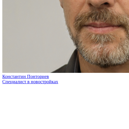
Константин Понториев
Специалист в новостройках