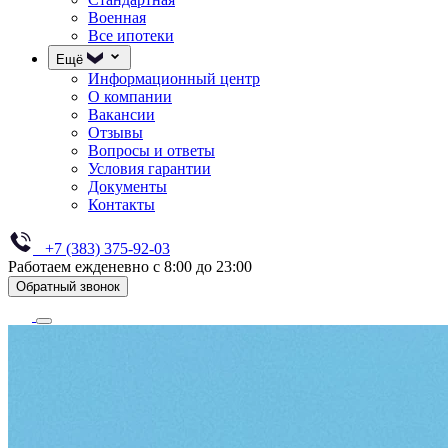
Военная
Все ипотеки
Ещё
Информационный центр
О компании
Вакансии
Отзывы
Вопросы и ответы
Условия гарантии
Документы
Контакты
+7 (383) 375-92-03
Работаем ежденевно с 8:00 до 23:00
Обратный звонок