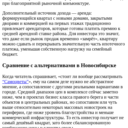
при благоприятной рыночной конъюнктуре.
Дополнительный источник дохода — аренда:
формирующийся квартал с новыми домами, закрытыми
дворами и коммерцией на первых этажах традиционно
привлекает арендаторов, которые готовы платить премию к
средней арендной ставке района. Для инвестора это значит,
что даже если рынок продаж временно «замрёт», квартиру
можно сдавать и перекрывать значительную часть ипотечного
платежа, уменьшая собственную нагрузку на семейный
бюджет.
Сравнение с альтернативами в Новосибирске
Когда читатель спрашивает, «стоит ли вообще рассматривать
“Самоцветы”
», ему на самом деле нужно не абстрактное
мнение, а сопоставление с другими реальными вариантами в
городе. Средний диапазон цен в комплексе сейчас заметно
ниже, чем в проектах бизнес класса правого берега и части
объектов в центральных районах, но сопоставим или чуть
выше относительно некоторых массовых новостроек на
периферии, где ниже уровень благоустройства и меньше
коммерческой инфраструктуры. То есть инвестор получает не
самый дешёвый квадрат, зато более сбалансированную
комбинацию цены и качества среды.