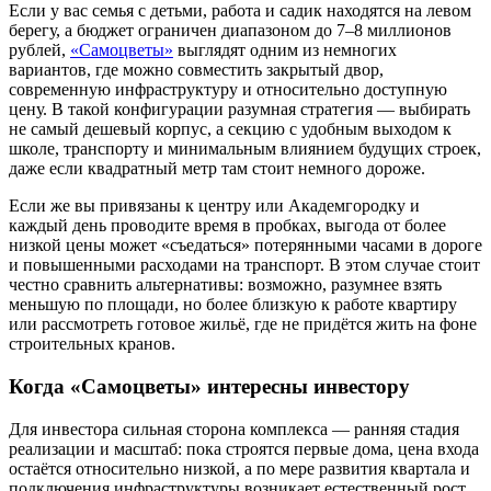
Если у вас семья с детьми, работа и садик находятся на левом
берегу, а бюджет ограничен диапазоном до 7–8 миллионов
рублей,
«Самоцветы»
выглядят одним из немногих
вариантов, где можно совместить закрытый двор,
современную инфраструктуру и относительно доступную
цену. В такой конфигурации разумная стратегия — выбирать
не самый дешевый корпус, а секцию с удобным выходом к
школе, транспорту и минимальным влиянием будущих строек,
даже если квадратный метр там стоит немного дороже.
Если же вы привязаны к центру или Академгородку и
каждый день проводите время в пробках, выгода от более
низкой цены может «съедаться» потерянными часами в дороге
и повышенными расходами на транспорт. В этом случае стоит
честно сравнить альтернативы: возможно, разумнее взять
меньшую по площади, но более близкую к работе квартиру
или рассмотреть готовое жильё, где не придётся жить на фоне
строительных кранов.
Когда «Самоцветы» интересны инвестору
Для инвестора сильная сторона комплекса — ранняя стадия
реализации и масштаб: пока строятся первые дома, цена входа
остаётся относительно низкой, а по мере развития квартала и
подключения инфраструктуры возникает естественный рост