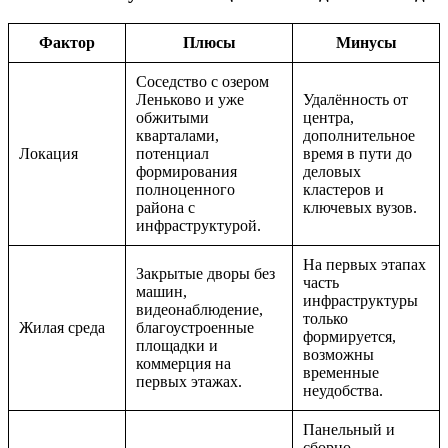
Фактор
Плюсы
Минусы
Соседство с озером
Леньково и уже
Удалённость от
обжитыми
центра,
кварталами,
дополнительное
Локация
потенциал
время в пути до
формирования
деловых
полноценного
кластеров и
района с
ключевых вузов.
инфраструктурой.
На первых этапах
Закрытые дворы без
часть
машин,
инфраструктуры
видеонаблюдение,
только
Жилая среда
благоустроенные
формируется,
площадки и
возможны
коммерция на
временные
первых этажах.
неудобства.
Панельный и
сборно