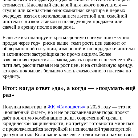
стоимости. Идеальный сценарий для такого покупателя —
студия или компактная однокомнатная квартира в первых
очередях, взятая с использованием льготной или семейной
ипотеки с низкой ставкой и последующей продажей или
сдачей в аренду после ввода дома.
Если же вы планируете краткосрочную спекуляцию «купил —
продал через год», риски выше: темп роста цен зависит от
общерыночной ситуации, изменений в господдержке ипотеки
и активности застройщика по промо акциям. Более
взвешенная стратегия — закладывать горизонт не менее трёх–
пяти лет, рассчитывая и на рост цен, и на стабильную аренду,
которая покрывает большую часть ежемесячного платежа по
кредиту.
Итог: когда ответ «да», а когда — «подумать ещё
раз»
Покупка квартиры в
ЖК «Самоцветы»
в 2025 году — это не
«волшебный билет», но и не рискованная авантюра: проект
даёт понятную комбинацию цены, современной среды и
юридической защищённости, но требует готовности мириться
с продолжающейся застройкой и неидеальной транспортной
доступностью. Если ваши ключевые точки жизни находятся в