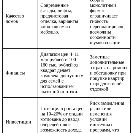
Современные
монолитный
фасады, лифты,
формат
Качество
предчистовая
ограничивает
домов
отделка, варианты
гибкость
«под ключ» и с
перепланировок,
мебелью.
возможны
особенности
шумоизоляции.
Диапазон цен 4–11
Заметные
млн рублей и 100–
дополнительные
160 тыс. рублей за
затраты на ремонт
квадрат делает
Финансы
и обстановку при
комплекс доступным
покупке квартир
для семей с
с предчистовой
использованием
отделкой.
льготной ипотеки.
Риск замедления
Потенциал роста цен
рынка или
на 10–20% от стадии
изменения
котлована до ввода
условий
Инвестиции
очередей плюс
ипотечных
возможность дохода
программ, что