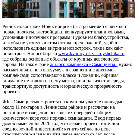
Рынок новостроек Новосибирска быстро меняется: выходят
новые проекты, застройщики конкурируют планировками,
условиями ипотечных программ и уровнем благоустройства,
и чтобы не утонуть в этом потоке предложений, удобно
использовать единые витрины новостроек, такие как сайт
новостроек Новосибирска
www.kvartiry-ot-zastroyshchika.ru
,
где собраны основные объекты от крупных девелоперов
города. На таком фоне
жилого комплекса «Самоцветы»
нужно
рассматривать не в вакууме, а в сравнении с другими
комплексами сопоставимого класса и локации, обращая
внимание не только на цену метра, но и на качество среды,
транспортную доступность и юридическую прозрачность
проекта.
ЖК «Самоцветы» строится на крупном участке площадью
около 11 гектаров в Ленинском районе и рассчитан на
поэтапное возведение нескольких очередей с общим
количеством корпусов порядка семнадцати. Ввод первых
домов намечен на 2026 год, что делает проект типичной
среднесрочной инвестицией: купить сейчас по цене
строящегося жилья и выйти через несколько лет, когда