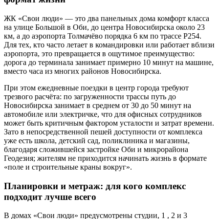
ЖК «Свои люди» — это два панельных дома комфорт класса
на улице Большой в Оби, до центра Новосибирска около 23
км, а до аэропорта Толмачёво порядка 6 км по трассе Р254.
Для тех, кто часто летает в командировки или работает вблизи
аэропорта, это превращается в ощутимое преимущество:
дорога до терминала занимает примерно 10 минут на машине,
вместо часа из многих районов Новосибирска.
При этом ежедневные поездки в центр города требуют
трезвого расчёта: по загруженности трассы путь до
Новосибирска занимает в среднем от 30 до 50 минут на
автомобиле или электричке, что для офисных сотрудников
может быть критичным фактором усталости и затрат времени.
Зато в непосредственной пешей доступности от комплекса
уже есть школа, детский сад, поликлиника и магазины,
благодаря сложившейся застройке Оби и микрорайона
Геодезия; жителям не приходится начинать жизнь в формате
«поле и строительные краны вокруг».
Планировки и метраж: для кого комплекс
подходит лучше всего
В домах «Свои люди» предусмотрены студии, 1 , 2 и 3