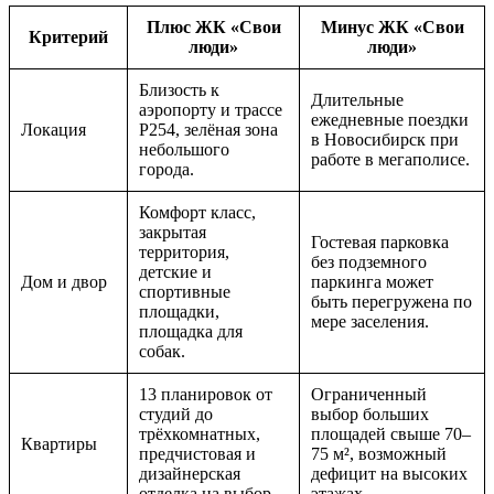
Плюс ЖК «Свои
Минус ЖК «Свои
Критерий
люди»
люди»
Близость к
Длительные
аэропорту и трассе
ежедневные поездки
Локация
Р254, зелёная зона
в Новосибирск при
небольшого
работе в мегаполисе.
города.
Комфорт класс,
закрытая
Гостевая парковка
территория,
без подземного
детские и
Дом и двор
паркинга может
спортивные
быть перегружена по
площадки,
мере заселения.
площадка для
собак.
13 планировок от
Ограниченный
студий до
выбор больших
трёхкомнатных,
площадей свыше 70–
Квартиры
предчистовая и
75 м², возможный
дизайнерская
дефицит на высоких
отделка на выбор.
этажах.