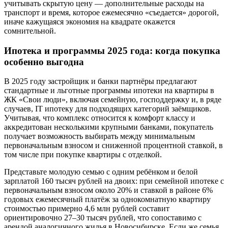
учитывать скрытую цену — дополнительные расходы на
транспорт и время, которое ежемесячно «съедается» дорогой,
иначе кажущаяся экономия на квадрате окажется
сомнительной.
Ипотека и программы 2025 года: когда покупка
особенно выгодна
В 2025 году застройщик и банки партнёры предлагают
стандартные и льготные программы ипотеки на квартиры в
ЖК «Свои люди», включая семейную, господдержку и, в ряде
случаев, IT ипотеку для подходящих категорий заёмщиков.
Учитывая, что комплекс относится к комфорт классу и
аккредитован несколькими крупными банками, покупатель
получает возможность выбирать между минимальным
первоначальным взносом и сниженной процентной ставкой, в
том числе при покупке квартиры с отделкой.
Представьте молодую семью с одним ребёнком и белой
зарплатой 160 тысяч рублей на двоих: при семейной ипотеке с
первоначальным взносом около 20% и ставкой в районе 6%
годовых ежемесячный платёж за однокомнатную квартиру
стоимостью примерно 4,6 млн рублей составит
ориентировочно 27–30 тысяч рублей, что сопоставимо с
арендой аналогичного жилья в Новосибирске. Если же семья