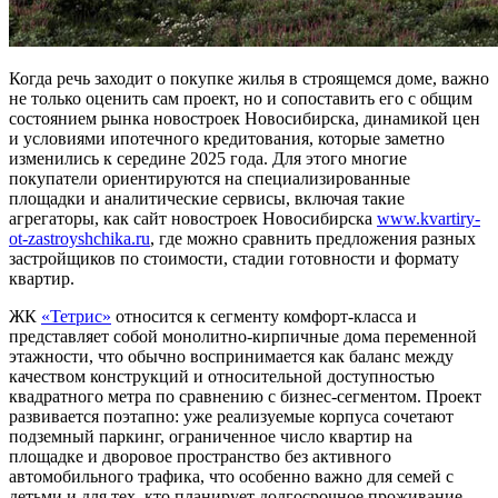
Когда речь заходит о покупке жилья в строящемся доме, важно
не только оценить сам проект, но и сопоставить его с общим
состоянием рынка новостроек Новосибирска, динамикой цен
и условиями ипотечного кредитования, которые заметно
изменились к середине 2025 года. Для этого многие
покупатели ориентируются на специализированные
площадки и аналитические сервисы, включая такие
агрегаторы, как сайт новостроек Новосибирска
www.kvartiry-
ot-zastroyshchika.ru
, где можно сравнить предложения разных
застройщиков по стоимости, стадии готовности и формату
квартир.
ЖК
«Тетрис»
относится к сегменту комфорт-класса и
представляет собой монолитно-кирпичные дома переменной
этажности, что обычно воспринимается как баланс между
качеством конструкций и относительной доступностью
квадратного метра по сравнению с бизнес-сегментом. Проект
развивается поэтапно: уже реализуемые корпуса сочетают
подземный паркинг, ограниченное число квартир на
площадке и дворовое пространство без активного
автомобильного трафика, что особенно важно для семей с
детьми и для тех, кто планирует долгосрочное проживание.