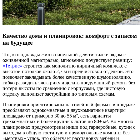
Качество дома и планировок: комфорт с запасом
на будущее
Тот, кто однажды жил в панельной девятиэтажке рядом с
оживлённой магистралью, мгновенно почувствует разницу:
«Тетрис»
строится как монолитно кирпичный комплекс с
высотой потолков около 2,7 м и предчистовой отделкой. Это
позволяет закладывать более качественную шумоизоляцию,
гибко разводить электрику и делать продуманный ремонт без
потери высоты по сравнению с корпусами, где чистовую
отделку выполняет застройщик по типовым схемам.
Планировки ориентированы на семейный формат: в продаже
преобладают однокомнатные и двухкомнатные квартиры
площадью от примерно 30 до 55 м², есть варианты
трёхкомнатных и более крупных лотов до 80+ м². Во многих
планировках предусмотрены ниши под гардеробные, кухни с
выходом в общую гостиную и прямоугольные комнаты без
«мертвых» углов, что облегчает расстановку мебели и