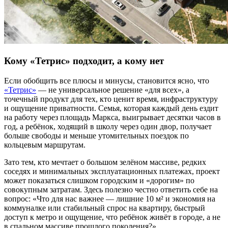
Кому «Тетрис» подходит, а кому нет
Если обобщить все плюсы и минусы, становится ясно, что
«Тетрис»
— не универсальное решение «для всех», а
точечный продукт для тех, кто ценит время, инфраструктуру
и ощущение приватности. Семья, которая каждый день ездит
на работу через площадь Маркса, выигрывает десятки часов в
год, а ребёнок, ходящий в школу через один двор, получает
больше свободы и меньше утомительных поездок по
кольцевым маршрутам.
Зато тем, кто мечтает о большом зелёном массиве, редких
соседях и минимальных эксплуатационных платежах, проект
может показаться слишком городским и «дорогим» по
совокупным затратам. Здесь полезно честно ответить себе на
вопрос: «Что для нас важнее — лишние 10 м² и экономия на
коммуналке или стабильный спрос на квартиру, быстрый
доступ к метро и ощущение, что ребёнок живёт в городе, а не
в спальном массиве прошлого поколения?».