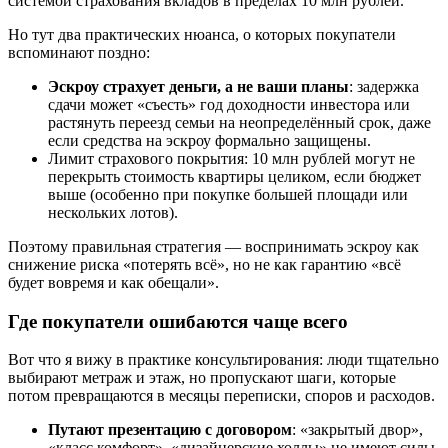
системой страхования вкладов в пределах 10 млн рублей.
Но тут два практических нюанса, о которых покупатели
вспоминают поздно:
Эскроу страхует деньги, а не ваши планы
: задержка
сдачи может «съесть» год доходности инвестора или
растянуть переезд семьи на неопределённый срок, даже
если средства на эскроу формально защищены.
Лимит страхового покрытия: 10 млн рублей могут не
перекрыть стоимость квартиры целиком, если бюджет
выше (особенно при покупке большей площади или
нескольких лотов).
Поэтому правильная стратегия — воспринимать эскроу как
снижение риска «потерять всё», но не как гарантию «всё
будет вовремя и как обещали».
Где покупатели ошибаются чаще всего
Вот что я вижу в практике консультирования: люди тщательно
выбирают метраж и этаж, но пропускают шаги, которые
потом превращаются в месяцы переписки, споров и расходов.
Путают презентацию с договором
: «закрытый двор»,
«класс комфорт», «дизайнерские холлы» не имеют силы,