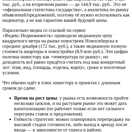
тыс. руб., а на вторичном рынке — до 144,9 тыс. руб.. Это не
«официальная статистика государства», а аналитика по рынку
объявлений/предложений, поэтому её нужно использовать как
индикатор, а не как гарантию вашей будущей цены.
Параллельно медиа со ссылкой на сервис
«Яндекс.Недвижимость» приводили медианную цену
квадратного метра на рынке новостроек Новосибирска в
середине декабря (172 тыс. руб.), а также медианную полную
стоимость квартиры в новостройке (8,9 млн руб.). Эти цифры
полезны инвестору как «температура по рынку», но
доходность всё равно придётся считать под ваш конкретный
лот: этаж, вид, площадь, отделка, корпус, сроки и ипотечные
условия.
Что обычно идёт в плюс инвестору в проектах с длинным
сроком до сдачи:
Время на рост цены
: у рынка есть возможность пройти
несколько циклов, и на растущем рынке это может дать
капитализацию (но работает только если нет сильного
перегрева ставок и предложения).
Гибкость стратегии: можно планировать перепродажу на
высокой стадии готовности, либо выход в аренду после
ввода — в зависимости от спроса в районе.