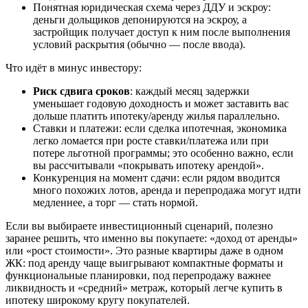
Понятная юридическая схема через ДДУ и эскроу:
деньги дольщиков депонируются на эскроу, а
застройщик получает доступ к ним после выполнения
условий раскрытия (обычно — после ввода).
Что идёт в минус инвестору:
Риск сдвига сроков
: каждый месяц задержки
уменьшает годовую доходность и может заставить вас
дольше платить ипотеку/аренду жилья параллельно.
Ставки и платежи: если сделка ипотечная, экономика
легко ломается при росте ставки/платежа или при
потере льготной программы; это особенно важно, если
вы рассчитывали «покрывать ипотеку арендой».
Конкуренция на момент сдачи: если рядом вводится
много похожих лотов, аренда и перепродажа могут идти
медленнее, а торг — стать нормой.
Если вы выбираете инвестиционный сценарий, полезно
заранее решить, что именно вы покупаете: «доход от аренды»
или «рост стоимости». Это разные квартиры даже в одном
ЖК: под аренду чаще выигрывают компактные форматы и
функциональные планировки, под перепродажу важнее
ликвидность и «средний» метраж, который легче купить в
ипотеку широкому кругу покупателей.