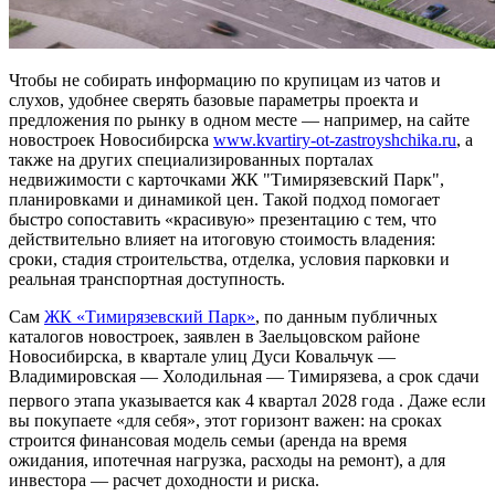
Чтобы не собирать информацию по крупицам из чатов и
слухов, удобнее сверять базовые параметры проекта и
предложения по рынку в одном месте — например, на сайте
новостроек Новосибирска
www.kvartiry-ot-zastroyshchika.ru
, а
также на других специализированных порталах
недвижимости с карточками ЖК "Тимирязевский Парк",
планировками и динамикой цен. Такой подход помогает
быстро сопоставить «красивую» презентацию с тем, что
действительно влияет на итоговую стоимость владения:
сроки, стадия строительства, отделка, условия парковки и
реальная транспортная доступность.
Сам
ЖК «Тимирязевский Парк»
, по данным публичных
каталогов новостроек, заявлен в Заельцовском районе
Новосибирска, в квартале улиц Дуси Ковальчук —
Владимировская — Холодильная — Тимирязева, а срок сдачи
первого этапа указывается как 4 квартал 2028 года
. Даже если
вы покупаете «для себя», этот горизонт важен: на сроках
строится финансовая модель семьи (аренда на время
ожидания, ипотечная нагрузка, расходы на ремонт), а для
инвестора — расчет доходности и риска.