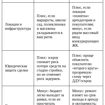
Плюс, если
локация
Плюс, если
«понятна»
маршруты, школа/
арендаторам и
Локация и
сад, поликлиника
покупателям;
инфраструктура
и магазины
минус, если
укладываются в
рядом массовый
ваш ритм.
ввод
конкурирующих
ЖК.
Плюс: проще
Плюс: эскроу
объяснить
снижает риск
покупателю
Юридическая
потери средств на
«второго круга»
защита сделки
стадии стройки,
прозрачную
но не отменяет
схему через
риск задержек.
ДДУ/эскроу.
Минус: бюджет
Минус: ремонт
легко выходит за
влияет на срок
рамки, если не
выхода в аренду
просчитать
и окупаемость;