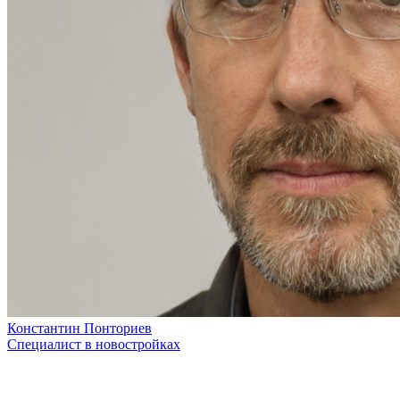
Константин Понториев
Специалист в новостройках