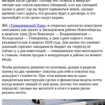
месяцев после сделки? Потому что «плюсы и минусы»
смотрят как список красивых обещаний, а не как сценарий
жизни и денег: где вы будете парковаться зимой, сколько
времени съест дорога, что реально будет в договоре, и что
произойдёт, если сроки съедут вправо.
ЖК
«Тимирязевский Парк»
в открытых каталогах новостроек
описывают как проект в Заельцовском районе Новосибирска,
в квартале улиц Дуси Ковальчук — Владимировская —
Холодильная — Тимирязева, а срок сдачи первого этапа
указывается как 4 квартал 2028 года. Для жизни это означает
длинный горизонт ожидания (и бюджет на «переезд не
сейчас»), а для инвестиций — повышенную чувствительность
к ставкам, темпам продаж и конкуренции в районе на момент
ввода.
Чтобы разложить решение по полочкам, дальше я разделю
оценку на два «режима»: покупка для себя и покупка под
доход/рост стоимости. При этом важная мысль одна:
юридическая конструкция сделки и финансовая модель почти
всегда важнее эмоций от шоу-рума, потому что именно они
определят, сколько вы заплатите в итоге и какие риски
реально несёте.