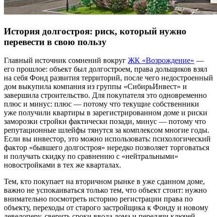
История долгостроя: риск, который нужно
перевести в свою пользу
Главный источник сомнений вокруг
ЖК «Возрождение»
—
его прошлое: объект был долгостроем, права дольщиков взял
на себя Фонд развития территорий, после чего недостроенный
дом выкупила компания из группы «СибирьИнвест» и
завершила строительство. Для покупателя это одновременно
плюс и минус: плюс — потому что текущие собственники
уже получили квартиры в зарегистрированном доме и риски
заморозки стройки фактически позади, минус — потому что
репутационные шлейфы тянутся за комплексом многие годы.
Если вы инвестор, это можно использовать: психологический
фактор «бывшего долгостроя» нередко позволяет торговаться
и получать скидку по сравнению с «нейтральными»
новостройками в тех же кварталах.
Тем, кто покупает на вторичном рынке в уже сданном доме,
важно не успокаиваться только тем, что объект стоит: нужно
внимательно посмотреть историю регистрации права по
объекту, переходы от старого застройщика к Фонду и новому
девелоперу, сверить сроки ввода дома и передачи ключей