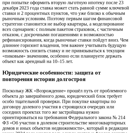
при попытке оформить вторую льготную ипотеку после 23
декабря 2023 года ставка может стать равной сумме ключевой
ставки и 2 процентных пунктов, что уже близко к обычным
рыночным условиям. Поэтому первым шагом финансовой
стратегии становится не выбор квартиры, а моделирование
всех сценариев: с полным пакетом страховок, с частичным
отказом, с досрочными погашениями и возможностью
рефинансирования, когда рыночные ставки пойдут вниз. Чем
длиннее горизонт владения, тем важнее учитывать будущую
возможность снизить ставку и не привязываться к текущим
«пиковым» значениям, особенно если планируете держать
объект как арендный на 10–15 лет.
Юридические особенности: защита от
повторения истории долгостроя
Поскольку ЖК «Возрождение» прошёл путь от проблемного
объекта до завершённого дома, юридический блок требует
особо тщательной проверки. При покупке квартиры по
договору долевого участия в строящихся очередях или
соседних проектах того же застройщика нужно
ориентироваться на требования Федерального закона № 214
ФЗ «Об участии в долевом строительстве многоквартирных
домов и иных объектов недвижимости», который в редакции