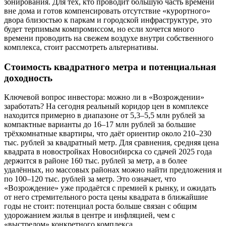
зонирования. Для тех, кто проводит большую часть времени
вне дома и готов компенсировать отсутствие «курортного»
двора близостью к паркам и городской инфраструктуре, это
будет терпимым компромиссом, но если хочется много
времени проводить на свежем воздухе внутри собственного
комплекса, стоит рассмотреть альтернативы.
Стоимость квадратного метра и потенциальная
доходность
Ключевой вопрос инвестора: можно ли в «Возрождении»
заработать? На сегодня реальный коридор цен в комплексе
находится примерно в диапазоне от 5,3–5,5 млн рублей за
компактные варианты до 16–17 млн рублей за большие
трёхкомнатные квартиры, что даёт ориентир около 210–230
тыс. рублей за квадратный метр. Для сравнения, средняя цена
квадрата в новостройках Новосибирска со сдачей 2025 года
держится в районе 160 тыс. рублей за метр, а в более
удалённых, но массовых районах можно найти предложения и
по 100–120 тыс. рублей за метр. Это означает, что
«Возрождение» уже продаётся с премией к рынку, и ожидать
от него стремительного роста цены квадрата в ближайшие
годы не стоит: потенциал роста больше связан с общим
удорожанием жилья в центре и инфляцией, чем с
«выстрелом» конкретного комплекса.