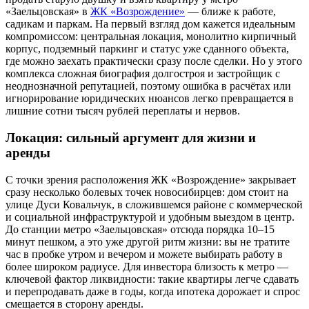
«Заельцовская» в
ЖК «Возрождение»
— ближе к работе,
садикам и паркам. На первый взгляд дом кажется идеальным
компромиссом: центральная локация, монолитно кирпичный
корпус, подземный паркинг и статус уже сданного объекта,
где можно заехать практически сразу после сделки. Но у этого
комплекса сложная биография долгостроя и застройщик с
неоднозначной репутацией, поэтому ошибка в расчётах или
игнорирование юридических нюансов легко превращается в
лишние сотни тысяч рублей переплаты и нервов.
Локация: сильный аргумент для жизни и
аренды
С точки зрения расположения ЖК «Возрождение» закрывает
сразу несколько болевых точек новосибирцев: дом стоит на
улице Дуси Ковальчук, в сложившемся районе с коммерческой
и социальной инфраструктурой и удобным выездом в центр.
До станции метро «Заельцовская» отсюда порядка 10–15
минут пешком, а это уже другой ритм жизни: вы не тратите
час в пробке утром и вечером и можете выбирать работу в
более широком радиусе. Для инвестора близость к метро —
ключевой фактор ликвидности: такие квартиры легче сдавать
и перепродавать даже в годы, когда ипотека дорожает и спрос
смещается в сторону аренды.