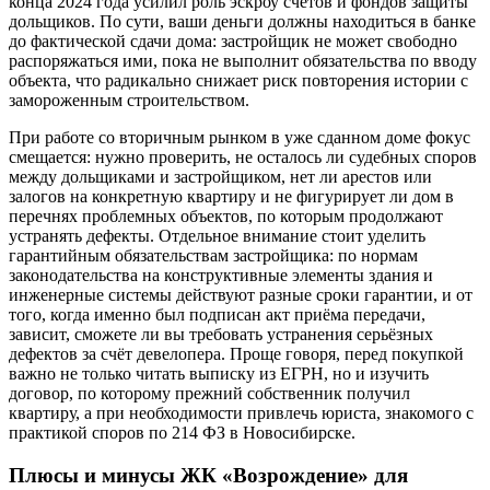
конца 2024 года усилил роль эскроу счетов и фондов защиты
дольщиков. По сути, ваши деньги должны находиться в банке
до фактической сдачи дома: застройщик не может свободно
распоряжаться ими, пока не выполнит обязательства по вводу
объекта, что радикально снижает риск повторения истории с
замороженным строительством.
При работе со вторичным рынком в уже сданном доме фокус
смещается: нужно проверить, не осталось ли судебных споров
между дольщиками и застройщиком, нет ли арестов или
залогов на конкретную квартиру и не фигурирует ли дом в
перечнях проблемных объектов, по которым продолжают
устранять дефекты. Отдельное внимание стоит уделить
гарантийным обязательствам застройщика: по нормам
законодательства на конструктивные элементы здания и
инженерные системы действуют разные сроки гарантии, и от
того, когда именно был подписан акт приёма передачи,
зависит, сможете ли вы требовать устранения серьёзных
дефектов за счёт девелопера. Проще говоря, перед покупкой
важно не только читать выписку из ЕГРН, но и изучить
договор, по которому прежний собственник получил
квартиру, а при необходимости привлечь юриста, знакомого с
практикой споров по 214 ФЗ в Новосибирске.
Плюсы и минусы ЖК «Возрождение» для