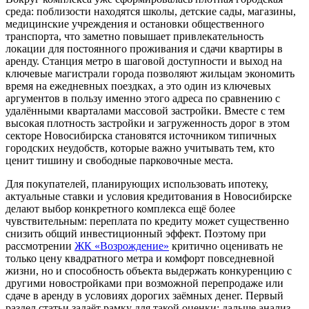
среда: поблизости находятся школы, детские сады, магазины,
медицинские учреждения и остановки общественного
транспорта, что заметно повышает привлекательность
локации для постоянного проживания и сдачи квартиры в
аренду. Станция метро в шаговой доступности и выход на
ключевые магистрали города позволяют жильцам экономить
время на ежедневных поездках, а это один из ключевых
аргументов в пользу именно этого адреса по сравнению с
удалёнными кварталами массовой застройки. Вместе с тем
высокая плотность застройки и загруженность дорог в этом
секторе Новосибирска становятся источником типичных
городских неудобств, которые важно учитывать тем, кто
ценит тишину и свободные парковочные места.
Для покупателей, планирующих использовать ипотеку,
актуальные ставки и условия кредитования в Новосибирске
делают выбор конкретного комплекса ещё более
чувствительным: переплата по кредиту может существенно
снизить общий инвестиционный эффект. Поэтому при
рассмотрении
ЖК «Возрождение»
критично оценивать не
только цену квадратного метра и комфорт повседневной
жизни, но и способность объекта выдержать конкуренцию с
другими новостройками при возможной перепродаже или
сдаче в аренду в условиях дорогих заёмных денег. Первый
раздел статьи задаёт рамку для такой оценки: дальше анализ