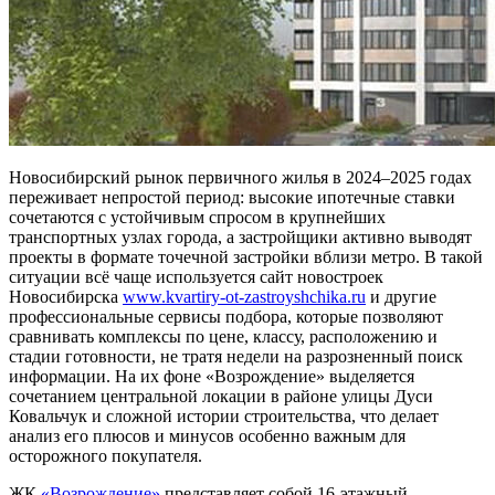
Новосибирский рынок первичного жилья в 2024–2025 годах
переживает непростой период: высокие ипотечные ставки
сочетаются с устойчивым спросом в крупнейших
транспортных узлах города, а застройщики активно выводят
проекты в формате точечной застройки вблизи метро. В такой
ситуации всё чаще используется сайт новостроек
Новосибирска
www.kvartiry-ot-zastroyshchika.ru
и другие
профессиональные сервисы подбора, которые позволяют
сравнивать комплексы по цене, классу, расположению и
стадии готовности, не тратя недели на разрозненный поиск
информации. На их фоне «Возрождение» выделяется
сочетанием центральной локации в районе улицы Дуси
Ковальчук и сложной истории строительства, что делает
анализ его плюсов и минусов особенно важным для
осторожного покупателя.
ЖК
«Возрождение»
представляет собой 16-этажный