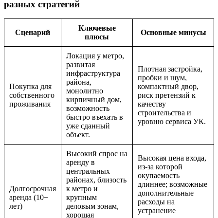
разных стратегий
Ключевые
Сценарий
Основные минусы
плюсы
Локация у метро,
развитая
Плотная застройка,
инфраструктура
пробки и шум,
района,
Покупка для
компактный двор,
монолитно
собственного
риск претензий к
кирпичный дом,
проживания
качеству
возможность
строительства и
быстро въехать в
уровню сервиса УК.
уже сданный
объект.
Высокий спрос на
Высокая цена входа,
аренду в
из-за которой
центральных
окупаемость
районах, близость
длиннее; возможные
Долгосрочная
к метро и
дополнительные
аренда (10+
крупным
расходы на
лет)
деловым зонам,
устранение
хорошая