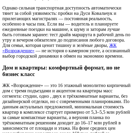
Однако сильная транспортная доступность автоматически
тянет за собой уязвимость: пробки на Дуси Ковальчук и
прилегающих магистралях — постоянная реальность,
особенно в часы пик. Если вы — водитель и планируете
ежедневные поездки на машине, к шуму и заторам лучше
быть готовым заранее: тест драйв маршрута в рабочий день по
утру и вечером обязателен до подписания любого договора.
Для семьи, которая ценит тишину и зелёные дворы,
ЖК
«Возрождение»
— не история о камерном уюте, а осознанный
выбор городской динамики в обмен на экономию времени.
Дом и квартиры: комфортный формат, но не
бизнес класс
ЖК «Возрождение» — это 16 этажный монолитно кирпичный
дом с тремя подъездами и акцентом на квартиры масс
сегмента: студии, одно , двух и трёхкомнатные варианты, без
дизайнерской отделки, но с современными планировками. По
данным актуальных предложений, минимальная стоимость
квартир в комплексе стартует примерно от 5,3–5,5 млн рублей
за самые компактные варианты, а верхняя планка по
трёхкомнатным решениям доходит до 16–17 млн рублей в
зависимости от площади и этажа. На фоне средних цен