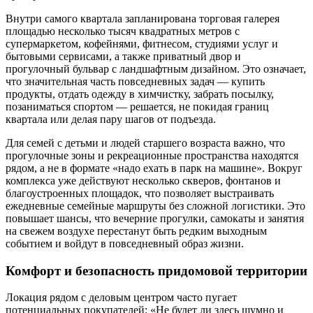
Внутри самого квартала запланирована торговая галерея
площадью несколько тысяч квадратных метров с
супермаркетом, кофейнями, фитнесом, студиями услуг и
бытовыми сервисами, а также приватный двор и
прогулочный бульвар с ландшафтным дизайном. Это означает,
что значительная часть повседневных задач — купить
продукты, отдать одежду в химчистку, забрать посылку,
позаниматься спортом — решается, не покидая границ
квартала или делая пару шагов от подъезда.
Для семей с детьми и людей старшего возраста важно, что
прогулочные зоны и рекреационные пространства находятся
рядом, а не в формате «надо ехать в парк на машине». Вокруг
комплекса уже действуют несколько скверов, фонтанов и
благоустроенных площадок, что позволяет выстраивать
ежедневные семейные маршруты без сложной логистики. Это
повышает шансы, что вечерние прогулки, самокаты и занятия
на свежем воздухе перестанут быть редким выходным
событием и войдут в повседневный образ жизни.
Комфорт и безопасность придомовой территории
Локация рядом с деловым центром часто пугает
потенциальных покупателей: «Не будет ли здесь шумно и