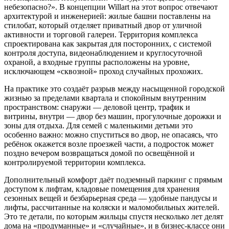
небезопасно?». В концепции Willart на этот вопрос отвечают
архитектурой и инженерией: жилые башни поставлены на
стилобат, который отделяет приватный двор от уличной
активности и торговой галереи. Территория комплекса
спроектирована как закрытая для посторонних, с системой
контроля доступа, видеонаблюдением и круглосуточной
охраной, а входные группы расположены на уровне,
исключающем «сквозной» проход случайных прохожих.
На практике это создаёт разрыв между насыщенной городской
жизнью за пределами квартала и спокойным внутренним
пространством: снаружи — деловой центр, трафик и
витрины, внутри — двор без машин, прогулочные дорожки и
зоны для отдыха. Для семей с маленькими детьми это
особенно важно: можно спуститься во двор, не опасаясь, что
ребёнок окажется возле проезжей части, а подросток может
поздно вечером возвращаться домой по освещённой и
контролируемой территории комплекса.
Дополнительный комфорт даёт подземный паркинг с прямым
доступом к лифтам, кладовые помещения для хранения
сезонных вещей и безбарьерная среда — удобные пандусы и
лифты, рассчитанные на коляски и маломобильных жителей.
Это те детали, по которым жильцы спустя несколько лет делят
дома на «продуманные» и «случайные», и в бизнес-классе они