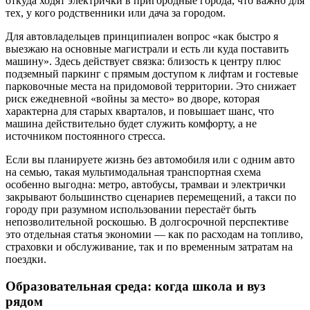
откуда ходят электрички в пригородные города, что важно для
тех, у кого родственники или дача за городом.
Для автовладельцев принципиален вопрос «как быстро я
выезжаю на основные магистрали и есть ли куда поставить
машину». Здесь действует связка: близость к центру плюс
подземный паркинг с прямым доступом к лифтам и гостевые
парковочные места на придомовой территории. Это снижает
риск ежедневной «войны за место» во дворе, которая
характерна для старых кварталов, и повышает шанс, что
машина действительно будет служить комфорту, а не
источником постоянного стресса.
Если вы планируете жизнь без автомобиля или с одним авто
на семью, такая мультимодальная транспортная схема
особенно выгодна: метро, автобусы, трамваи и электрички
закрывают большинство сценариев перемещений, а такси по
городу при разумном использовании перестаёт быть
непозволительной роскошью. В долгосрочной перспективе
это отдельная статья экономии — как по расходам на топливо,
страховки и обслуживание, так и по временным затратам на
поездки.
Образовательная среда: когда школа и вуз
рядом