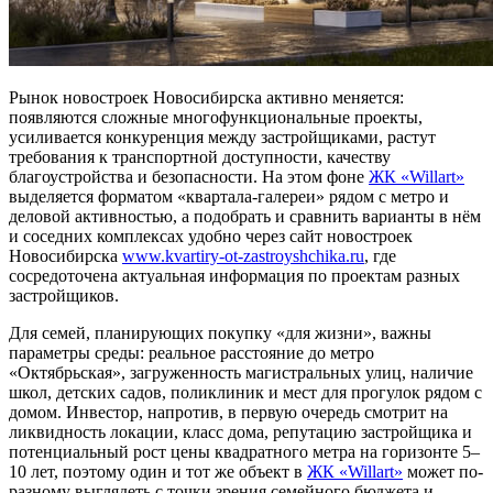
Рынок новостроек Новосибирска активно меняется:
появляются сложные многофункциональные проекты,
усиливается конкуренция между застройщиками, растут
требования к транспортной доступности, качеству
благоустройства и безопасности. На этом фоне
ЖК «Willart»
выделяется форматом «квартала-галереи» рядом с метро и
деловой активностью, а подобрать и сравнить варианты в нём
и соседних комплексах удобно через сайт новостроек
Новосибирска
www.kvartiry-ot-zastroyshchika.ru
, где
сосредоточена актуальная информация по проектам разных
застройщиков.
Для семей, планирующих покупку «для жизни», важны
параметры среды: реальное расстояние до метро
«Октябрьская», загруженность магистральных улиц, наличие
школ, детских садов, поликлиник и мест для прогулок рядом с
домом. Инвестор, напротив, в первую очередь смотрит на
ликвидность локации, класс дома, репутацию застройщика и
потенциальный рост цены квадратного метра на горизонте 5–
10 лет, поэтому один и тот же объект в
ЖК «Willart»
может по-
разному выглядеть с точки зрения семейного бюджета и