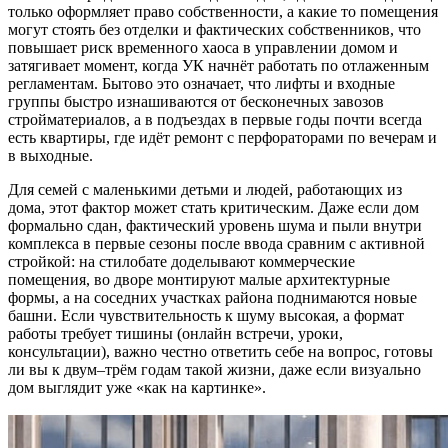
только оформляет право собственности, а какие то помещения
могут стоять без отделки и фактических собственников, что
повышает риск временного хаоса в управлении домом и
затягивает момент, когда УК начнёт работать по отлаженным
регламентам. Бытово это означает, что лифты и входные
группы быстро изнашиваются от бесконечных завозов
стройматериалов, а в подъездах в первые годы почти всегда
есть квартиры, где идёт ремонт с перфораторами по вечерам и
в выходные.
Для семей с маленькими детьми и людей, работающих из
дома, этот фактор может стать критическим. Даже если дом
формально сдан, фактический уровень шума и пыли внутри
комплекса в первые сезоны после ввода сравним с активной
стройкой: на стилобате доделывают коммерческие
помещения, во дворе монтируют малые архитектурные
формы, а на соседних участках района поднимаются новые
башни. Если чувствительность к шуму высокая, а формат
работы требует тишины (онлайн встречи, уроки,
консультации), важно честно ответить себе на вопрос, готовы
ли вы к двум–трём годам такой жизни, даже если визуально
дом выглядит уже «как на картинке».