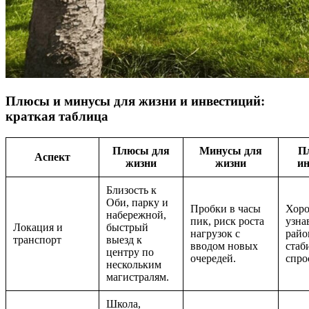
Плюсы и минусы для жизни и инвестиций:
краткая таблица
Плюсы для
Минусы для
П
Аспект
жизни
жизни
ин
Близость к
Оби, парку и
Пробки в часы
Хор
набережной,
пик, риск роста
узна
Локация и
быстрый
нагрузок с
райо
транспорт
выезд к
вводом новых
стаб
центру по
очередей.
спро
нескольким
магистралям.
Школа,