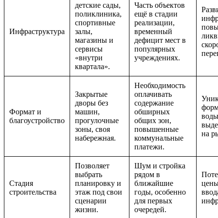
детские сады,
Часть объектов
Разв
поликлиника,
ещё в стадии
инфр
спортивные
реализации,
пов
Инфраструктура
залы,
временный
ликв
магазины и
дефицит мест в
скор
сервисы
популярных
пере
«внутри
учреждениях.
квартала».
Необходимость
Закрытые
оплачивать
Уни
дворы без
содержание
форм
Формат и
машин,
обширных
воды
благоустройство
прогулочные
общих зон,
выде
зоны, своя
повышенные
на р
набережная.
коммунальные
платежи.
Позволяет
Шум и стройка
выбрать
рядом в
Поте
Стадия
планировку и
ближайшие
цены
строительства
этаж под свои
годы, особенно
ввод
сценарии
для первых
инфр
жизни.
очередей.