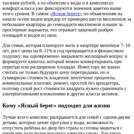
тысячам рублей, а по объектам у воды и в комплексах
комфорт-класса уже фиксируются значения заметно выше
этого уровня. В самом
«Ясном береге»
по объявлениям на
начало осени виден коридор от примерно шести миллионов за
небольшие квартиры до семнадцати миллионов и выше за
просторные варианты, что отражает широкий разброс
площадей и видов из окон.
Для семьи, которая планирует жить в квартире минимум 7–10
лет, рост цены на 8–11% в год превращается в финансовую
подушку: вы одновременно закрываете жилищный вопрос и
формируете капитал, который можно конвертировать при
переезде или расширении площади. Инвестору же важно
считать не только будущую цену перепродажи, но и
суммарную стоимость владения: ипотечные проценты,
коммунальные платежи, ремонт, простой без арендатора,
поэтому сухой рост стоимости квадрата нужно сравнивать с
альтернативными вложениями в другие классы активов.
Кому «Ясный берег» подходит для жизни
Лучше всего комплекс раскрывается для семей с одним-двумя
детьми, которые ценят прогулки у воды, возможность
отпустить ребёнка во двор без страха и готовы мириться с
пробками ради более высокого качества среды. Для таких