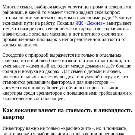
Многие семьи, выбирая между «почти центром» и северными
районами, в какой-то момент честно задают себе вопрос:
готовы ли они мириться с шумом и выхлопами ради 15 минут
экономии пути на работу. Локация
ЖК «Дежнёв»
выигрывает
тем, что находится в северной части города, где сохраняются
значительные зелёные массивы и нет плотного скопления
промышленных площадок в непосредственной близости от
жилых кварталов.
Соседство с природой выражается не только в отдельных
скверах, но и в общей более низкой плотности застройки, что
уменьшает «каменный колодец» между домами и даёт больше
солнца и воздуха во дворах. Для семей с детьми и людей,
чувствительных к качеству воздуха и шумовой нагрузке, это
становится решающим фактором, а для инвесторов —
аргументом в пользу более устойчивого спроса на такие
квартиры среди арендаторов с повышенными требованиями к
экологической составляющей.
Как локация влияет на стоимость и ликвидность
квартир
Инвестору важно не только «красиво жить», но и понимать,
во что выльется выбор локации в цифрах при перепродаже