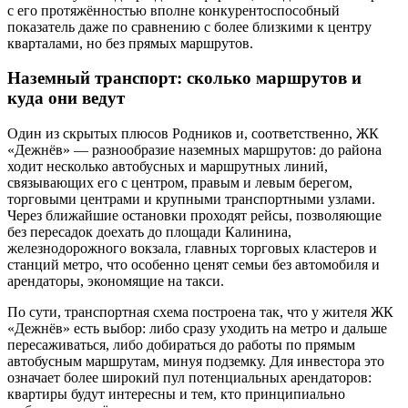
с его протяжённостью вполне конкурентоспособный
показатель даже по сравнению с более близкими к центру
кварталами, но без прямых маршрутов.
Наземный транспорт: сколько маршрутов и
куда они ведут
Один из скрытых плюсов Родников и, соответственно, ЖК
«Дежнёв» — разнообразие наземных маршрутов: до района
ходит несколько автобусных и маршрутных линий,
связывающих его с центром, правым и левым берегом,
торговыми центрами и крупными транспортными узлами.
Через ближайшие остановки проходят рейсы, позволяющие
без пересадок доехать до площади Калинина,
железнодорожного вокзала, главных торговых кластеров и
станций метро, что особенно ценят семьи без автомобиля и
арендаторы, экономящие на такси.
По сути, транспортная схема построена так, что у жителя ЖК
«Дежнёв» есть выбор: либо сразу уходить на метро и дальше
пересаживаться, либо добираться до работы по прямым
автобусным маршрутам, минуя подземку. Для инвестора это
означает более широкий пул потенциальных арендаторов:
квартиры будут интересны и тем, кто принципиально