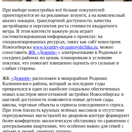
При выборе новостройки всё больше покупателей
ориентируются не на рекламные лозунги, а на комплексный
анализ локации, транспортной доступности, качества
застройщика и перспектив роста стоимости квадратного
метра. В этом контексте важную роль играет
систематизированная информация о проектах: на
специализированных ресурсах, таких как сайт новостроек
Новосибирска
www.kvartiry-ot-zastroyshchika.ru
, можно
сопоставить
ЖК «Дежнёв»
с альтернативами в Родниках и
соседних районах по ценам, планировкам и условиям
покупки, что помогает взвешенно оценить его сильные и
слабые стороны.
ЖК
«Дежнёв»
расположен в микрорайоне Родники
Калининского района, который за последние годы
превратился в один из наиболее социально обеспеченных
новых кластеров многоэтажной застройки Новосибирска: в
шаговой доступности появляются новые детские сады,
школы, торговые объекты и сервисы повседневного спроса.
При этом близость крупных зелёных массивов и отсутствие
перегруженных магистралей во дворовом контуре формируют
более комфортную экологическую обстановку по сравнению с
центральными кварталами, что особенно важно для семей с
детьми и людей, ценящих тишину.