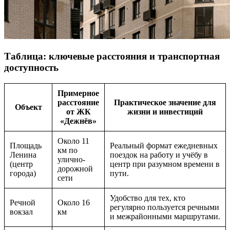
Таблица: ключевые расстояния и транспортная
доступность
Примерное
расстояние
Практическое значение для
Объект
от ЖК
жизни и инвестиций
«Дежнёв»
Около 11
Площадь
Реальный формат ежедневных
км по
Ленина
поездок на работу и учёбу в
улично-
(центр
центр при разумном времени в
дорожной
города)
пути.
сети
Удобство для тех, кто
Речной
Около 16
регулярно пользуется речными
вокзал
км
и межрайонными маршрутами.