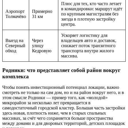
Плюс для тех, кто часто летает
в командировки: маршрут идёт
Аэропорт
Примерно
по крупным магистралям без
Толмачёво
31 км
заезда в плотную застройку
центра.
Ускоряет логистику для
Выезд на
Через
владельцев авто и доставок,
Северный
улицу
снижает поток транзитного
обход
Кедровую
транспорта внутри жилого
массива.
Родники: что представляет собой район вокруг
комплекса
Чтобы понять инвестиционный потенциал локации, важно
смотреть не только на сам дом, но и на район вокруг него, и в
этом смысле Родники — пример того, как «молодой»
микрорайон за несколько лет превращается в
самодостаточный городской кластер. Большая часть застройки
здесь новая, плотность ниже, чем в старых спальных
массивах, за счёт чего сохраняется больше пространства
между домами и для дворовых территорий, детских площадок