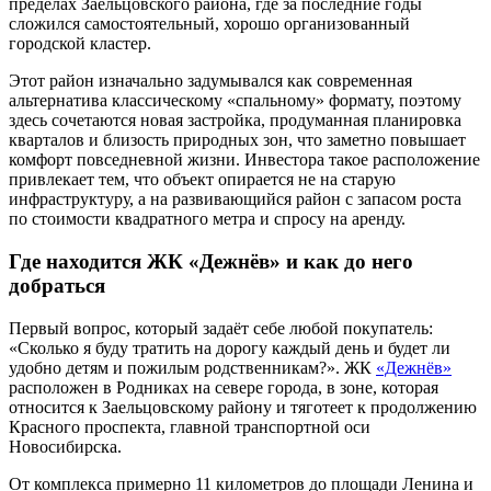
пределах Заельцовского района, где за последние годы
сложился самостоятельный, хорошо организованный
городской кластер.
Этот район изначально задумывался как современная
альтернатива классическому «спальному» формату, поэтому
здесь сочетаются новая застройка, продуманная планировка
кварталов и близость природных зон, что заметно повышает
комфорт повседневной жизни. Инвестора такое расположение
привлекает тем, что объект опирается не на старую
инфраструктуру, а на развивающийся район с запасом роста
по стоимости квадратного метра и спросу на аренду.
Где находится ЖК «Дежнёв» и как до него
добраться
Первый вопрос, который задаёт себе любой покупатель:
«Сколько я буду тратить на дорогу каждый день и будет ли
удобно детям и пожилым родственникам?». ЖК
«Дежнёв»
расположен в Родниках на севере города, в зоне, которая
относится к Заельцовскому району и тяготеет к продолжению
Красного проспекта, главной транспортной оси
Новосибирска.
От комплекса примерно 11 километров до площади Ленина и