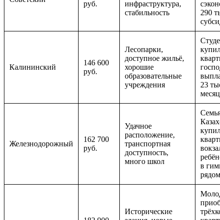
руб.
инфраструктура,
сэкон
стабильность
290 т
субс
Студ
Лесопарки,
купи
доступное жильё,
кварт
146 600
Калининский
хорошие
госпо
руб.
образовательные
выпл
учреждения
23 тыс
месяц
Семья
Казах
Удачное
купи
расположение,
162 700
кварт
Железнодорожный
транспортная
руб.
вокза
доступность,
ребён
много школ
в гим
рядо
Молод
приоб
Исторические
трёх