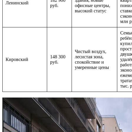
182 900
здания, новые
кварт
Ленинский
руб.
офисные центры,
пони
высокий статус
став
сэкон
млн р
Семья
ребён
купи
прос
Чистый воздух,
двушк
148 300
лесистая зона,
Кировский
удалё
руб.
спокойствие и
работ
умеренные цены
эконо
ежем
трата
тыс. 