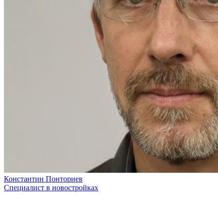
Константин Понториев
Специалист в новостройках