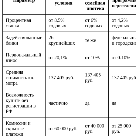
Параметр
программ
условия
семейная
переселен
ипотека
Процентная
от 8,5%
от 6%
от 4,2%
ставка
годовых
годовых
годовых
Задействованные
26
федеральн
те же
банки
крупнейших
и городски
Первоначальный
от 20,1%
от 10%
от 0-10%
взнос
Средняя
137 405
стоимость кв.
137 405 руб.
137 405 руб
руб.
метра
Возможность
купить без
частично
да
да
регистрации в
РФ
Комиссии и
от 40 000
от 25 000
скрытые
от 60 000 руб.
руб.
руб.
платежи