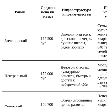
Средняя
П
Инфраструктура
Район
цена кв.
и
и преимущества
метра
у
Семья
купил
Экологичная зона,
комн
175 500
две станции метро,
кварт
Заельцовский
руб.
лучшие школы,
выиг
рядом зоопарк
840 т
семе
ипоте
Моло
Деловой кластер,
специ
культурные
172 000
прио
Центральный
объекты, быстрый
руб.
однуш
доступ к
цена 
набережной Оби
на 7
Пенс
Сбалансированные
купи
159 700
цены, развитая
кварт
Советский