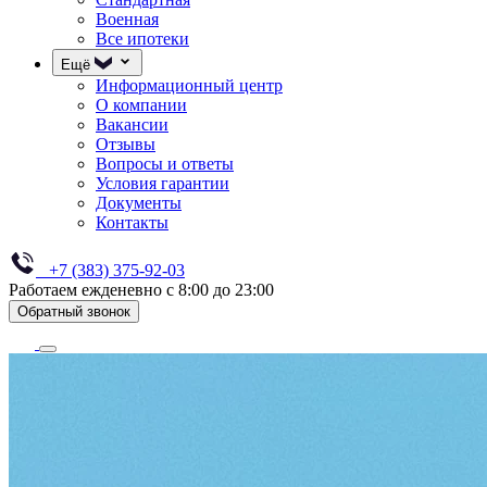
Военная
Все ипотеки
Ещё
Информационный центр
О компании
Вакансии
Отзывы
Вопросы и ответы
Условия гарантии
Документы
Контакты
+7 (383) 375-92-03
Работаем ежденевно с 8:00 до 23:00
Обратный звонок