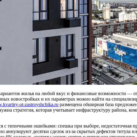
ариантов жилья на любой вкус и финансовые возможности — от
ных новостройках и их параметрах можно найти на специализи
kvartiry-ot-zastroyshchika.ru
размещена обширная база предложе
нужна стратегия, которая учитывает инфраструктуру района, ко
тся с типичными ошибками: спешка при выборе, недостаточная 
о аннулируют десятки сделок из-за скрытых дефектов титула 
о 6% годовых, системы эскроу-счетов и титульное страхование.