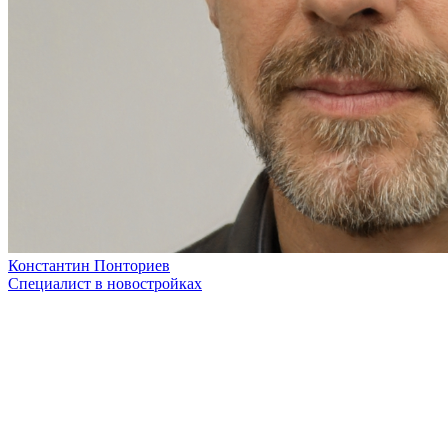
Константин Понториев
Специалист в новостройках