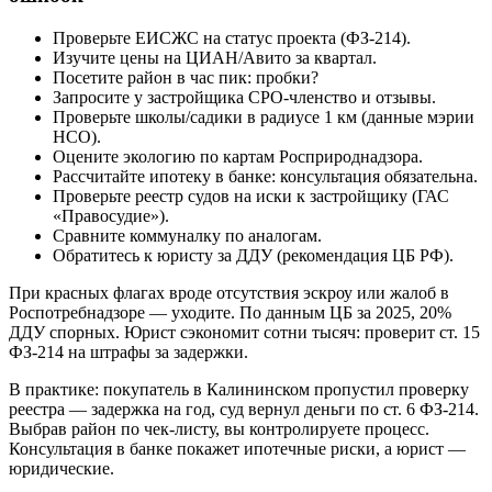
Проверьте ЕИСЖС на статус проекта (ФЗ-214).
Изучите цены на ЦИАН/Авито за квартал.
Посетите район в час пик: пробки?
Запросите у застройщика СРО-членство и отзывы.
Проверьте школы/садики в радиусе 1 км (данные мэрии
НСО).
Оцените экологию по картам Росприроднадзора.
Рассчитайте ипотеку в банке: консультация обязательна.
Проверьте реестр судов на иски к застройщику (ГАС
«Правосудие»).
Сравните коммуналку по аналогам.
Обратитесь к юристу за ДДУ (рекомендация ЦБ РФ).
При красных флагах вроде отсутствия эскроу или жалоб в
Роспотребнадзоре — уходите. По данным ЦБ за 2025, 20%
ДДУ спорных. Юрист сэкономит сотни тысяч: проверит ст. 15
ФЗ-214 на штрафы за задержки.
В практике: покупатель в Калининском пропустил проверку
реестра — задержка на год, суд вернул деньги по ст. 6 ФЗ-214.
Выбрав район по чек-листу, вы контролируете процесс.
Консультация в банке покажет ипотечные риски, а юрист —
юридические.