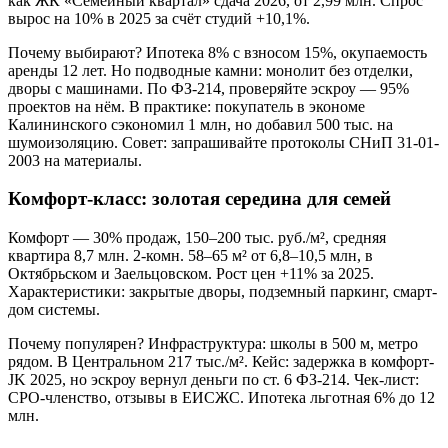
как ЖК «Семейный квартал» сдача 2026, от 2,99 млн. Спрос
вырос на 10% в 2025 за счёт студий +10,1%.
Почему выбирают? Ипотека 8% с взносом 15%, окупаемость
аренды 12 лет. Но подводные камни: монолит без отделки,
дворы с машинами. По ФЗ-214, проверяйте эскроу — 95%
проектов на нём. В практике: покупатель в экономе
Калининского сэкономил 1 млн, но добавил 500 тыс. на
шумоизоляцию. Совет: запрашивайте протоколы СНиП 31-01-
2003 на материалы.
Комфорт-класс: золотая середина для семей
Комфорт — 30% продаж, 150–200 тыс. руб./м², средняя
квартира 8,7 млн. 2-комн. 58–65 м² от 6,8–10,5 млн, в
Октябрьском и Заельцовском. Рост цен +11% за 2025.
Характеристики: закрытые дворы, подземный паркинг, смарт-
дом системы.
Почему популярен? Инфраструктура: школы в 500 м, метро
рядом. В Центральном 217 тыс./м². Кейс: задержка в комфорт-
JK 2025, но эскроу вернул деньги по ст. 6 ФЗ-214. Чек-лист:
СРО-членство, отзывы в ЕИСЖС. Ипотека льготная 6% до 12
млн.