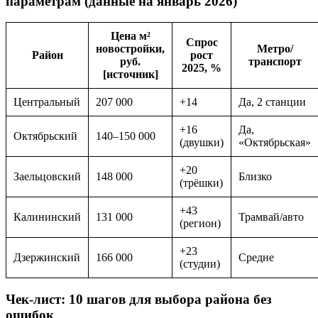
параметрам (данные на январь 2026)
Цена м²
Спрос
новостройки,
Метро/
Район
рост
руб.
транспорт
2025, %
[источник]
Центральный
207 000
+14
Да, 2 станции
+16
Да,
Октябрьский
140–150 000
(двушки)
«Октябрьская»
+20
Заельцовский
148 000
Близко
(трёшки)
+43
Калининский
131 000
Трамвай/авто
(регион)
+23
Дзержинский
166 000
Средне
(студии)
Чек-лист: 10 шагов для выбора района без
ошибок