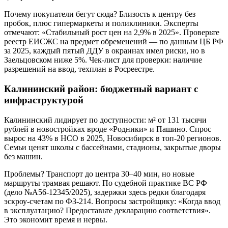
Почему покупатели бегут сюда? Близость к центру без
пробок, плюс гипермаркеты и поликлиники. Эксперты
отмечают: «Стабильный рост цен на 2,9% в 2025». Проверьте
реестр ЕИСЖС на предмет обременений — по данным ЦБ РФ
за 2025, каждый пятый ДДУ в окраинах имел риски, но в
Заельцовском ниже 5%. Чек-лист для проверки: наличие
разрешений на ввод, техплан в Росреестре.
Калининский район: бюджетный вариант с
инфраструктурой
Калининский лидирует по доступности: м² от 131 тысячи
рублей в новостройках вроде «Родники» и Пашино. Спрос
вырос на 43% в НСО в 2025, Новосибирск в топ-20 регионов.
Семьи ценят школы с бассейнами, стадионы, закрытые дворы
без машин.
Проблемы? Транспорт до центра 30–40 мин, но новые
маршруты трамвая решают. По судебной практике ВС РФ
(дело №А56-12345/2025), задержки здесь редки благодаря
эскроу-счетам по ФЗ-214. Вопросы застройщику: «Когда ввод
в эксплуатацию? Предоставьте декларацию соответствия».
Это экономит время и нервы.