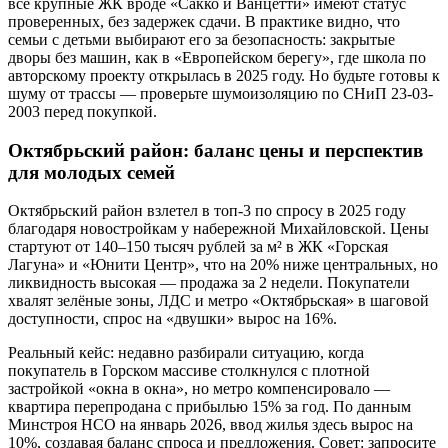
все крупные ЖК вроде «Сакко и Ванцетти» имеют статус
проверенных, без задержек сдачи. В практике видно, что
семьи с детьми выбирают его за безопасность: закрытые
дворы без машин, как в «Европейском берегу», где школа по
авторскому проекту открылась в 2025 году. Но будьте готовы к
шуму от трассы — проверьте шумоизоляцию по СНиП 23-03-
2003 перед покупкой.
Октябрьский район: баланс цены и перспектив
для молодых семей
Октябрьский район взлетел в топ-3 по спросу в 2025 году
благодаря новостройкам у набережной Михайловской. Цены
стартуют от 140–150 тысяч рублей за м² в ЖК «Горская
Лагуна» и «Юнити Центр», что на 20% ниже центральных, но
ликвидность высокая — продажа за 2 недели. Покупатели
хвалят зелёные зоны, ЛДС и метро «Октябрьская» в шаговой
доступности, спрос на «двушки» вырос на 16%.
Реальный кейс: недавно разбирали ситуацию, когда
покупатель в Горском массиве столкнулся с плотной
застройкой «окна в окна», но метро компенсировало —
квартира перепродана с прибылью 15% за год. По данным
Минстроя НСО на январь 2026, ввод жилья здесь вырос на
10%, создавая баланс спроса и предложения. Совет: запросите