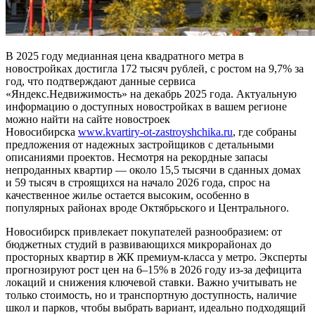
В 2025 году медианная цена квадратного метра в
новостройках достигла 172 тысяч рублей, с ростом на 9,7% за
год, что подтверждают данные сервиса
«Яндекс.Недвижимость» на декабрь 2025 года. Актуальную
информацию о доступных новостройках в вашем регионе
можно найти на сайте новостроек
Новосибирска
www.kvartiry-ot-zastroyshchika.ru
, где собраны
предложения от надежных застройщиков с детальными
описаниями проектов. Несмотря на рекордные запасы
непроданных квартир — около 15,5 тысячи в сданных домах
и 59 тысяч в строящихся на начало 2026 года, спрос на
качественное жилье остается высоким, особенно в
популярных районах вроде Октябрьского и Центрального.
Новосибирск привлекает покупателей разнообразием: от
бюджетных студий в развивающихся микрорайонах до
просторных квартир в ЖК премиум-класса у метро. Эксперты
прогнозируют рост цен на 6–15% в 2026 году из-за дефицита
локаций и снижения ключевой ставки. Важно учитывать не
только стоимость, но и транспортную доступность, наличие
школ и парков, чтобы выбрать вариант, идеально подходящий