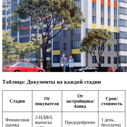
Таблица: Документы на каждой стадии
От
От
Срок/
Стадия
застройщика/
покупателя
стоимость
банка
2-НДФЛ,
Финансовая
1 день,
выписка
Предодобрение
оценка
бесплатно