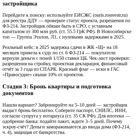
застройщика
Перейдите к поиску: используйте ЕИСЖС (ouris.rosreestr.ru)
для реестра ДДУ — проверьте статус проекта, разрешения по
ФЗ-214. Застройщик обязан быть в СРО, с уставным
капиталом от 300 млн руб. (ст. 55.5 ГрК РФ). В Новосибирске
топ — Группа Эталон, Л1, с нулевыми задержками в 2025.
Реальный кейс: в 2025 задержка сдачи в ЖК «Щ» на 18
месяцев привела к суду по ст. 6 ФЗ-214 — покупатели
вернули деньги с пеней 1/150 ставки ЦБ. Чек-лист проверки:
разрешения на стройку, проектная декларация, финансовый
отчёт за 3 года из СПАРК. Красный флаг — иски в ГАС
«Правосудие» свыше 10% от проектов.
Стадия 3: Бронь квартиры и подготовка
документов
Нашли вариант? Забронируйте на 5–10 дней — застройщик
выдаст бронь бесплатно. Соберите паспорт, СНИЛС, ИНН,
согласие супруга у нотариуса (ст. 35 СК РФ). Для ипотеки —
одобрение банка: подайте пакет, ждите 3–5 дней. Почему
эскроу-счёт? Деньги замораживаются до ввода дома (ФЗ-214,
ч. 4), защищая от банкротства.