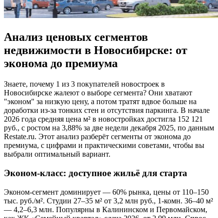
Анализ ценовых сегментов
недвижимости в Новосибирске: от
эконома до премиума
Знаете, почему 1 из 3 покупателей новостроек в
Новосибирске жалеют о выборе сегмента? Они хватают
"эконом" за низкую цену, а потом тратят вдвое больше на
доработки из-за тонких стен и отсутствия паркинга. В начале
2026 года средняя цена м² в новостройках достигла 152 121
руб., с ростом на 3,88% за две недели декабря 2025, по данным
Restate.ru. Этот анализ разберёт сегменты от эконома до
премиума, с цифрами и практическими советами, чтобы вы
выбрали оптимальный вариант.
Эконом-класс: доступное жильё для старта
Эконом-сегмент доминирует — 60% рынка, цены от 110–150
тыс. руб./м². Студии 27–35 м² от 3,2 млн руб., 1-комн. 36–40 м²
— 4,2–6,3 млн. Популярны в Калининском и Первомайском,