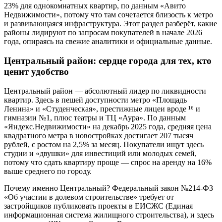
23% для однокомнатных квартир, по данным «Авито
Недвижимости», потому что там сочетается близость к метро
и развивающаяся инфраструктура. Этот раздел разберёт, какие
районы лидируют по запросам покупателей в начале 2026
года, опираясь на свежие аналитики и официальные данные.
Центральный район: сердце города для тех, кто
ценит удобство
Центральный район — абсолютный лидер по ликвидности
квартир. Здесь в пешей доступности метро «Площадь
Ленина» и «Студенческая», престижные лицеи вроде ¹⁶ и
гимназии №1, плюс театры и ТЦ «Аура». По данным
«Яндекс.Недвижимости» на декабрь 2025 года, средняя цена
квадратного метра в новостройках достигает 207 тысяч
рублей, с ростом на 2,5% за месяц. Покупатели ищут здесь
студии и «двушки» для инвестиций или молодых семей,
потому что сдать квартиру проще — спрос на аренду на 16%
выше среднего по городу.
Почему именно Центральный? Федеральный закон №214-ФЗ
«Об участии в долевом строительстве» требует от
застройщиков публиковать проекты в ЕИСЖС (Единая
информационная система жилищного строительства), и здесь