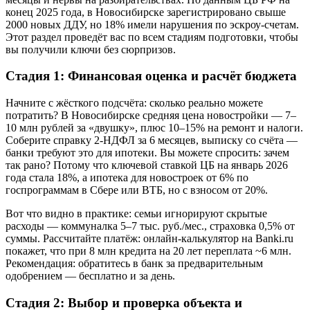
конец 2025 года, в Новосибирске зарегистрировано свыше
2000 новых ДДУ, но 18% имели нарушения по эскроу-счетам.
Этот раздел проведёт вас по всем стадиям подготовки, чтобы
вы получили ключи без сюрпризов.
Стадия 1: Финансовая оценка и расчёт бюджета
Начните с жёсткого подсчёта: сколько реально можете
потратить? В Новосибирске средняя цена новостройки — 7–
10 млн рублей за «двушку», плюс 10–15% на ремонт и налоги.
Соберите справку 2-НДФЛ за 6 месяцев, выписку со счёта —
банки требуют это для ипотеки. Вы можете спросить: зачем
так рано? Потому что ключевой ставкой ЦБ на январь 2026
года стала 18%, а ипотека для новостроек от 6% по
госпрограммам в Сбере или ВТБ, но с взносом от 20%.
Вот что видно в практике: семьи игнорируют скрытые
расходы — коммуналка 5–7 тыс. руб./мес., страховка 0,5% от
суммы. Рассчитайте платёж: онлайн-калькулятор на Banki.ru
покажет, что при 8 млн кредита на 20 лет переплата ~6 млн.
Рекомендация: обратитесь в банк за предварительным
одобрением — бесплатно и за день.
Стадия 2: Выбор и проверка объекта и