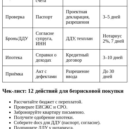
счёта
Проектная
Проверка
Паспорт
декларация,
3–5 дней
разрешения
Согласие
Нотариус
Бронь/ДДУ
супруга,
ДДУ, техплан
2%, 7 дней
ИНН
Справки о
Кредитный
Ипотека
3–10 дней
доходах
договор
Акт с
Разрешение
До 30
Приёмка
дефектами
ввода
дней
Чек-лист: 12 действий для безрисковой покупки
Рассчитайте бюджет с переплатой.
Проверьте ЕИСЖС и СРО.
Забронируйте квартиру письменно.
Получите одобрение ипотеки.
Соберите docs для ДДУ (паспорт, согласие).
Подпишите ДДУ у нотариуса.