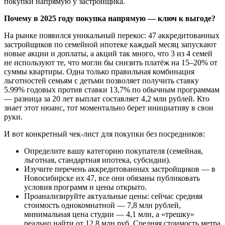
покупки напрямую у застройщика.
Почему в 2025 году покупка напрямую — ключ к выгоде?
На рынке появился уникальный перекос: 47 аккредитованных
застройщиков по семейной ипотеке каждый месяц запускают
новые акции и доплаты, а акций так много, что 3 из 4 семей
не используют те, что могли бы снизить платёж на 15–20% от
суммы квартиры. Одна только правильная комбинация
льготностей семьям с детьми позволяет получить ставку
5.99% годовых против ставки 13,7% по обычным программам
— разница за 20 лет выплат составляет 4,2 млн рублей. Кто
знает этот нюанс, тот моментально берет инициативу в свои
руки.
И вот конкретный чек-лист для покупки без посредников:
Определите вашу категорию покупателя (семейная,
льготная, стандартная ипотека, субсидии).
Изучите перечень аккредитованных застройщиков — в
Новосибирске их 47, все они обязаны публиковать
условия программ и цены открыто.
Проанализируйте актуальные цены: сейчас средняя
стоимость однокомнатной — 7,8 млн рублей,
минимальная цена студии — 4,1 млн, а «трешку»
реально найти от 12,8 млн руб. Средняя стоимость метра