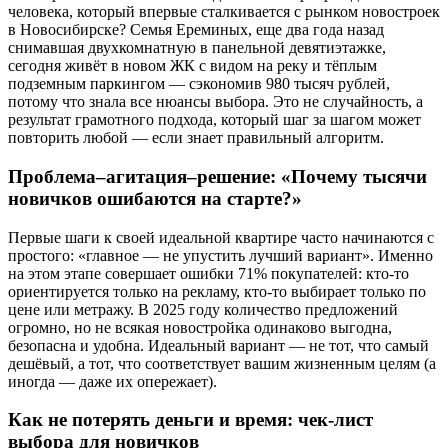
человека, который впервые сталкивается с рынком новостроек
в Новосибирске? Семья Ереминых, еще два года назад
снимавшая двухкомнатную в панельной девятиэтажке,
сегодня живёт в новом ЖК с видом на реку и тёплым
подземным паркингом — сэкономив 980 тысяч рублей,
потому что знала все нюансы выбора. Это не случайность, а
результат грамотного подхода, который шаг за шагом может
повторить любой — если знает правильный алгоритм.
Проблема–агитация–решение: «Почему тысячи
новичков ошибаются на старте?»
Первые шаги к своей идеальной квартире часто начинаются с
простого: «главное — не упустить лучший вариант». Именно
на этом этапе совершает ошибки 71% покупателей: кто-то
ориентируется только на рекламу, кто-то выбирает только по
цене или метражу. В 2025 году количество предложений
огромно, но не всякая новостройка одинаково выгодна,
безопасна и удобна. Идеальный вариант — не тот, что самый
дешёвый, а тот, что соответствует вашим жизненным целям (а
иногда — даже их опережает).
Как не потерять деньги и время: чек-лист
выбора для новичков