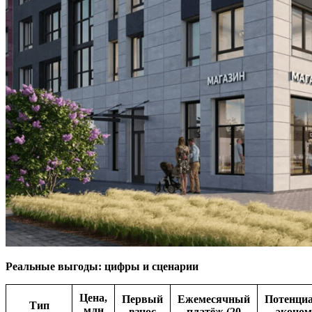
Реальные выгоды: цифры и сценарии
Цена,
Первый
Ежемесячный
Потенци
Тип
млн
взнос
платёж (20
эконом