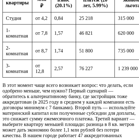
квартиры
(20.1%)
лет, 5.99%)
льгот
₽
Студия
от 4,2
0,84
25 218
315 000
1-
от 7,8
1,57
46 821
620 000
комнатная
2-
от 8,7
1,74
51 800
735 000
комнатная
3-
от
2,57
76 227
1 239 000
комнатная
12,8
В этот момент чаще всего возникает вопрос: что делать, если
одобрено меньше, чем нужно? Первый сценарий —
обратитесь к альтернативному банку, где застройщик тоже
аккредитован (в 2025 году в среднем у каждой компании есть
договоры минимум с 7 банками). Второй путь — используйте
материнский капитал или полученные субсидии для доплаты,
это снижает сумму ежемесячного платежа. Третий вариант —
выберите квартиру меньшей площади: разница в 8 кв. метров
может дать экономию более 1,1 млн рублей без потери
качества. В нашем городе работает 47 аккредитованных