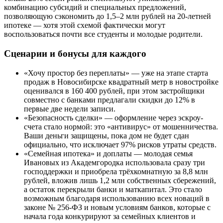
комбинацию субсидий и специальных предложений,
позволяющую сэкономить до 1,5–2 млн рублей на 20-летней
ипотеке — хотя этой схемой фактически могут
воспользоваться почти все студенты и молодые родители.
Сценарии и бонусы для каждого
«Хочу простор без переплаты» — уже на этапе старта
продаж в Новосибирске квадратный метр в новостройке
оценивался в 160 400 рублей, при этом застройщики
совместно с банками предлагали скидки до 12% в
первые две недели записи.
«Безопасность сделки» — оформление через эскроу-
счета стало нормой: это «антивирус» от мошенничества.
Ваши деньги защищены, пока дом не будет сдан
официально, что исключает 97% рисков утраты средств.
«Семейная ипотека» и доплаты — молодая семья
Ивановых из Академгородка использовала сразу три
господдержки и приобрела трёхкомнатную за 8,8 млн
рублей, вложив лишь 1,2 млн собственных сбережений,
а остаток перекрыли банки и маткапитал. Это стало
возможным благодаря использованию всех новаций в
законе № 256-ФЗ и новым условиям банков, которые с
начала года конкурируют за семейных клиентов и