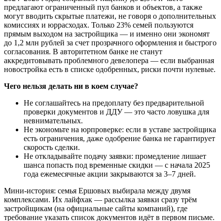
предлагают ограниченный пул банков и объектов, а также
могут вводить скрытые платежи, не говоря о дополнительных
комиссиях и юррасходах. Только 23% семей пользуются
прямым выходом на застройщика — и именно они экономят
до 1,2 млн рублей за счет прозрачного оформления и быстрого
согласования. В авторитетном банке не станут
аккредитовывать проблемного девелопера — если выбранная
новостройка есть в списке одобренных, риски почти нулевые.
Чего нельзя делать ни в коем случае?
Не соглашайтесь на предоплату без предварительной
проверки документов и ДДУ — это часто ловушка для
невнимательных.
Не экономьте на юрпроверке: если в уставе застройщика
есть ограничения, даже одобрение банка не гарантирует
скорость сделки.
Не откладывайте подачу заявки: промедление лишает
шанса попасть под временные скидки — с начала 2025
года ежемесячные акции закрываются за 3–7 дней.
Мини-история: семья Ершовых выбирала между двумя
комплексами. Их лайфхак — рассылка заявки сразу трём
застройщикам (на официальные сайты компаний), где
требование указать список документов идёт в первом письме.