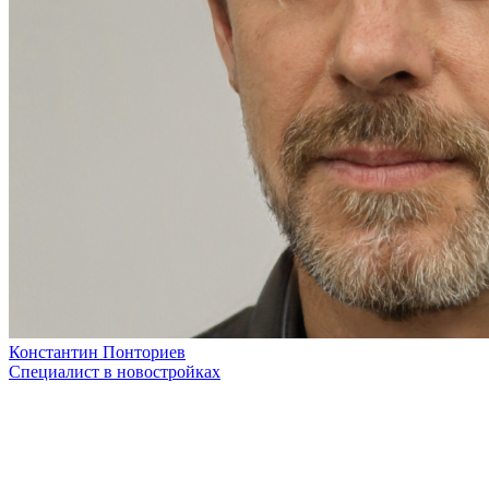
Константин Понториев
Специалист в новостройках