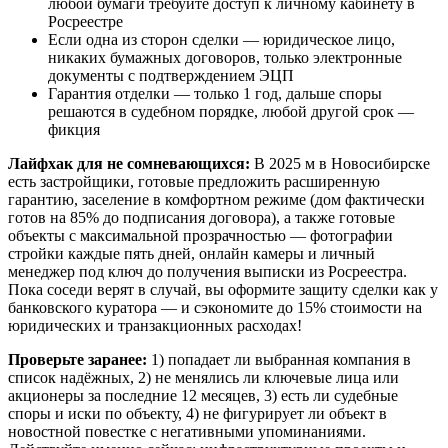
любой бумаги требуйте доступ к личному кабинету в
Росреестре
Если одна из сторон сделки — юридическое лицо,
никаких бумажных договоров, только электронные
документы с подтверждением ЭЦП
Гарантия отделки — только 1 год, дальше споры
решаются в судебном порядке, любой другой срок —
фикция
Лайфхак для не сомневающихся:
В 2025 м в Новосибирске
есть застройщики, готовые предложить расширенную
гарантию, заселение в комфортном режиме (дом фактически
готов на 85% до подписания договора), а также готовые
объекты с максимальной прозрачностью — фотографии
стройки каждые пять дней, онлайн камеры и личный
менеджер под ключ до получения выписки из Росреестра.
Пока соседи верят в случай, вы оформите защиту сделки как у
банковского куратора — и сэкономите до 15% стоимости на
юридических и транзакционных расходах!
Проверьте заранее:
1) попадает ли выбранная компания в
список надёжных, 2) не менялись ли ключевые лица или
акционеры за последние 12 месяцев, 3) есть ли судебные
споры и иски по объекту, 4) не фигурирует ли объект в
новостной повестке с негативными упоминаниями.