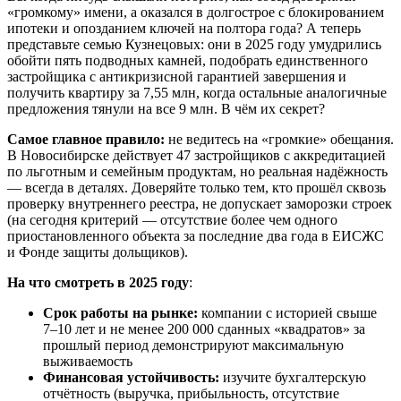
«громкому» имени, а оказался в долгострое с блокированием
ипотеки и опозданием ключей на полтора года? А теперь
представьте семью Кузнецовых: они в 2025 году умудрились
обойти пять подводных камней, подобрать единственного
застройщика с антикризисной гарантией завершения и
получить квартиру за 7,55 млн, когда остальные аналогичные
предложения тянули на все 9 млн. В чём их секрет?
Самое главное правило:
не ведитесь на «громкие» обещания.
В Новосибирске действует 47 застройщиков с аккредитацией
по льготным и семейным продуктам, но реальная надёжность
— всегда в деталях. Доверяйте только тем, кто прошёл сквозь
проверку внутреннего реестра, не допускает заморозки строек
(на сегодня критерий — отсутствие более чем одного
приостановленного объекта за последние два года в ЕИСЖС
и Фонде защиты дольщиков).
На что смотреть в 2025 году
:
Срок работы на рынке:
компании с историей свыше
7–10 лет и не менее 200 000 сданных «квадратов» за
прошлый период демонстрируют максимальную
выживаемость
Финансовая устойчивость:
изучите бухгалтерскую
отчётность (выручка, прибыльность, отсутствие