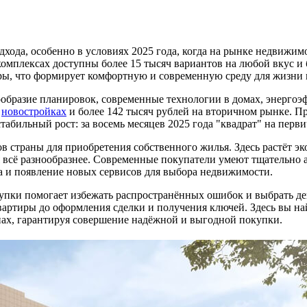
хода, особенно в условиях 2025 года, когда на рынке недвижим
омплексах доступны более 15 тысяч вариантов на любой вкус и
уры, что формирует комфортную и современную среду для жизни 
ообразие планировок, современные технологии в домах, энерго
в
новостройках
и более 142 тысяч рублей на вторичном рынке. Пр
абильный рост: за восемь месяцев 2025 года "квадрат" на перв
в страны для приобретения собственного жилья. Здесь растёт э
я всё разнообразнее. Современные покупатели умеют тщательно
а и появление новых сервисов для выбора недвижимости.
пки помогает избежать распространённых ошибок и выбрать дей
вартиры до оформления сделки и получения ключей. Здесь вы н
апах, гарантируя совершение надёжной и выгодной покупки.