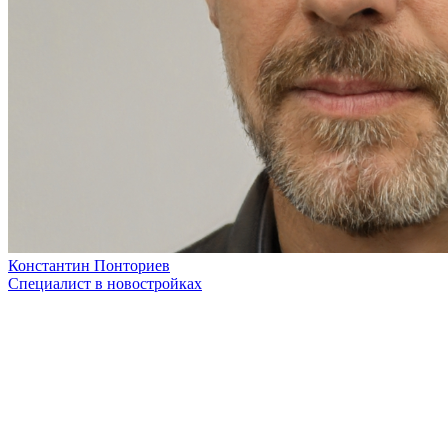
Константин Понториев
Специалист в новостройках