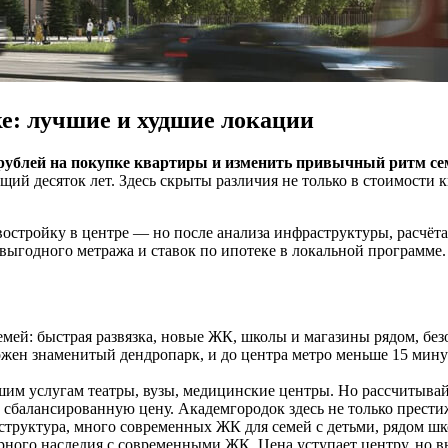
е: лучшие и худшие локации
н рублей на покупке квартиры и изменить привычный ритм се
ий десяток лет. Здесь скрыты различия не только в стоимости к
овостройку в центре — но после анализа инфраструктуры, расчёт
е выгодного метража и ставок по ипотеке в локальной программ
мей: быстрая развязка, новые ЖК, школы и магазины рядом, без
жен знаменитый дендропарк, и до центра метрo меньше 15 минут
им услугам театры, вузы, медицинские центры. Но рассчитывайт
 сбалансированную цену. Академгородок здесь не только престиж
труктура, много современных ЖК для семей с детьми, рядом шк
ного наследия с современными ЖК. Цена уступает центру, но в