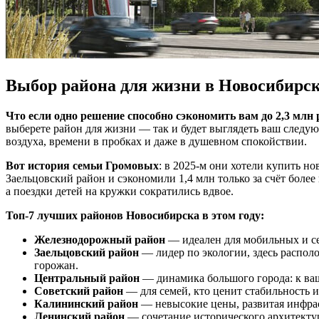
Выбор района для жизни в Новосибирск
Что если одно решение способно сэкономить вам до 2,3 мл
выберете район для жизни — так и будет выглядеть ваш следующ
воздуха, времени в пробках и даже в душевном спокойствии.
Вот история семьи Громовых
: в 2025-м они хотели купить н
Заельцовский район и сэкономили 1,4 млн только за счёт боле
а поездки детей на кружки сократились вдвое.
Топ-7 лучших районов Новосибирска в этом году:
Железнодорожный район
— идеален для мобильных и се
Заельцовский район
— лидер по экологии, здесь располо
горожан.
Центральный район
— динамика большого города: к ваш
Советский район
— для семей, кто ценит стабильность и
Калининский район
— невысокие цены, развитая инфрас
Ленинский район
— сочетание исторического архитектур