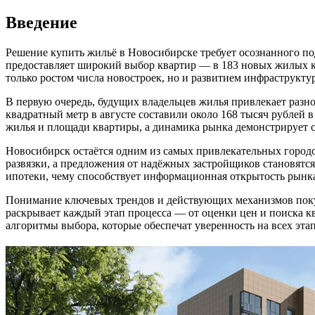
Введение
Решение купить жильё в Новосибирске требует осознанного под
предоставляет широкий выбор квартир — в 183 новых жилых к
только ростом числа новостроек, но и развитием инфраструкт
В первую очередь, будущих владельцев жилья привлекает разн
квадратный метр в августе составили около 168 тысяч рублей 
жилья и площади квартиры, а динамика рынка демонстрирует ст
Новосибирск остаётся одним из самых привлекательных городо
развязки, а предложения от надёжных застройщиков становятс
ипотеки, чему способствует информационная открытость рынк
Понимание ключевых трендов и действующих механизмов поку
раскрывает каждый этап процесса — от оценки цен и поиска к
алгоритмы выбора, которые обеспечат уверенность на всех эт