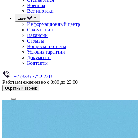
Военная
Все ипотеки
Ещё
Информационный центр
О компании
Вакансии
Отзывы
Вопросы и ответы
Условия гарантии
Документы
Контакты
+7 (383) 375-92-03
Работаем ежденевно с 8:00 до 23:00
Обратный звонок