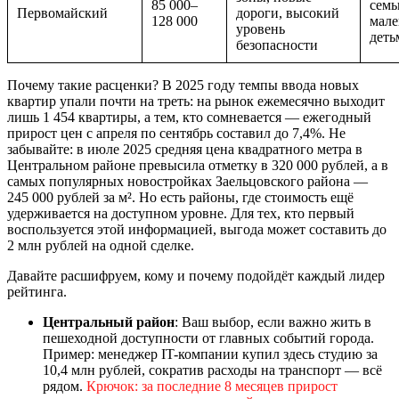
85 000–
семь
Первомайский
дороги, высокий
128 000
мал
уровень
деть
безопасности
Почему такие расценки? В 2025 году темпы ввода новых
квартир упали почти на треть: на рынок ежемесячно выходит
лишь 1 454 квартиры, а тем, кто сомневается — ежегодный
прирост цен с апреля по сентябрь составил до 7,4%. Не
забывайте: в июле 2025 средняя цена квадратного метра в
Центральном районе превысила отметку в 320 000 рублей, а в
самых популярных новостройках Заельцовского района —
245 000 рублей за м². Но есть районы, где стоимость ещё
удерживается на доступном уровне. Для тех, кто первый
воспользуется этой информацией, выгода может составить до
2 млн рублей на одной сделке.
Давайте расшифруем, кому и почему подойдёт каждый лидер
рейтинга.
Центральный район
: Ваш выбор, если важно жить в
пешеходной доступности от главных событий города.
Пример: менеджер IT-компании купил здесь студию за
10,4 млн рублей, сократив расходы на транспорт — всё
рядом.
Крючок: за последние 8 месяцев прирост