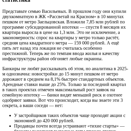
Представьте семью Васильевых. В прошлом году они купили
двухкомнатную в ЖК «Рассветай на Красном» в 10 минутах
пешком от метро Заельцовская. Вложили 7,85 млн рублей по
программе субсидированной ипотеки — спустя 8 месяцев их
квартира выросла в цене на 1,3 млн. Это не исключение, а
закономерность: спрос на квартиры у метро только растёт,
средняя цена квадратного метра — 159 000 рублей. А ещё
пять лет назад эта локация не считалась особенно
престижной. Теперь же по темпам ввода жилья и качеству
инфраструктуры район обгоняет любые окраины.
Банкиры не любят рассказывать об этом, но аналитика в 2025-
м однозначна: новостройки до 15 минут пешком от метро
дорожают в среднем на 8,1% быстрее стандартных объектов.
Арендные ставки выше до 25%. Только за последний квартал
в таких проектах отмечен максимальный рост заявок на
семейную ипотеку — банки видят меньший риск и охотнее
одобряют заявки. Вот что происходит, когда вы знаете эти 3
секрета, а ваши соседи — нет:
У застройщиков таких объектов чаще проходят акции с
экономией до 420 000 рублей.
Продавцы почти всегда устраивают «тихие старты» —