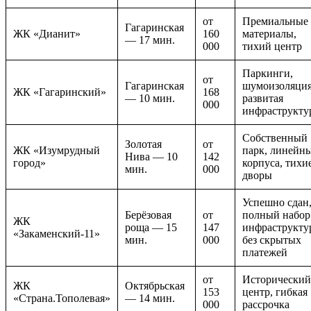
от
Премиальные
Гагаринская
ЖК «Дианит»
160
материалы,
— 17 мин.
000
тихий центр
Паркинги,
от
Гагаринская
шумоизоляция
ЖК «Гагаринский»
168
— 10 мин.
развитая
000
инфраструкту
Собственный
Золотая
от
ЖК «Изумрудный
парк, линейн
Нива — 10
142
город»
корпуса, тихи
мин.
000
дворы
Успешно сдан
Берёзовая
от
полный набор
ЖК
роща — 15
147
инфраструкту
«Закаменский-11»
мин.
000
без скрытых
платежей
от
Исторический
ЖК
Октябрьская
153
центр, гибкая
«Страна.Тополевая»
— 14 мин.
000
рассрочка