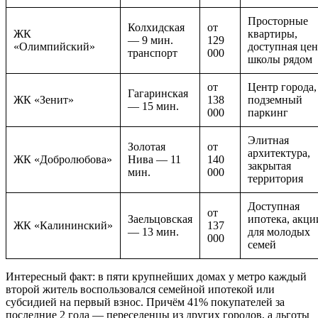
Просторные
Колхидская
от
ЖК
квартиры,
— 9 мин.
129
«Олимпийский»
доступная цен
транспорт
000
школы рядом
от
Центр города,
Гагаринская
ЖК «Зенит»
138
подземный
— 15 мин.
000
паркинг
Элитная
Золотая
от
архитектура,
ЖК «Добролюбова»
Нива — 11
140
закрытая
мин.
000
территория
Доступная
от
Заельцовская
ипотека, акци
ЖК «Калининский»
137
— 13 мин.
для молодых
000
семей
Интересный факт: в пяти крупнейших домах у метро каждый
второй житель воспользовался семейной ипотекой или
субсидией на первый взнос. Причём 41% покупателей за
последние 2 года — переселенцы из других городов, а льготы