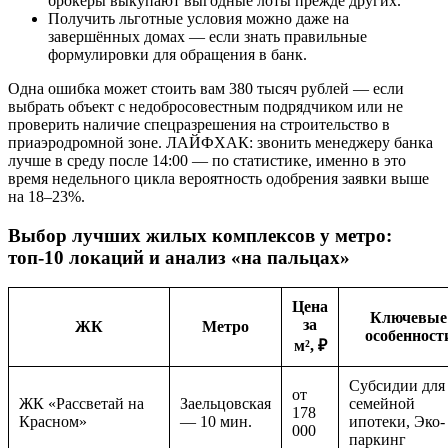
брокеры выкупают выгодные лоты прежде других.
Получить льготные условия можно даже на
завершённых домах — если знать правильные
формулировки для обращения в банк.
Одна ошибка может стоить вам 380 тысяч рублей — если
выбрать объект с недобросовестным подрядчиком или не
проверить наличие спецразрешения на строительство в
приаэродромной зоне. ЛАЙФХАК: звонить менеджеру банка
лучше в среду после 14:00 — по статистике, именно в это
время недельного цикла вероятность одобрения заявки выше
на 18–23%.
Выбор лучших жилых комплексов у метро:
топ-10 локаций и анализ «на пальцах»
Цена
Ключевые
за
ЖК
Метро
особенност
м², ₽
Субсидии для
от
ЖК «Рассветай на
Заельцовская
семейной
178
Красном»
— 10 мин.
ипотеки, Эко-
000
паркинг