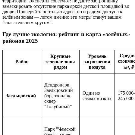
территорий. Эксперты советуют: не дайте застройщику
замаскировать отсутствие парка яркой детской площадкой во
дворе! Проверяйте не только адрес, но и радиус доступа к
зелёным зонам — летом именно эти метры станут вашим
"спасательным кругом".
Где лучше экология: рейтинг и карта «зелёных»
районов 2025
Средн
Крупные
Уровень
стоимо
Район
зеленые зоны
загрязнения
рядом
воздуха
м², ₽
Дендропарк,
Заельцовский
Один из
175 000
Заельцовский
бор, зоопарк,
самых низких
245 000
сквер
"Голубиный"
Парк "Чемской
берег", сквер