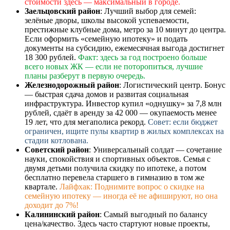
стоимости здесь — максимальный в городе.
Заельцовский район
: Лучший выбор для семей:
зелёные дворы, школы высокой успеваемости,
престижные клубные дома, метро за 10 минут до центра.
Если оформить «семейную ипотеку» и подать
документы на субсидию, ежемесячная выгода достигнет
18 300 рублей.
Факт: здесь за год построено больше
всего новых ЖК — если не поторопиться, лучшие
планы разберут в первую очередь.
Железнодорожный район
: Логистический центр. Бонус
— быстрая сдача домов и развитая социальная
инфраструктура. Инвестор купил «однушку» за 7,8 млн
рублей, сдаёт в аренду за 42 000 — окупаемость менее
19 лет, что для мегаполиса рекорд.
Совет: если бюджет
ограничен, ищите пулы квартир в жилых комплексах на
стадии котлована.
Советский район
: Универсальный солдат — сочетание
науки, спокойствия и спортивных объектов. Семья с
двумя детьми получила скидку по ипотеке, а потом
бесплатно перевела старшего в гимназию в том же
квартале.
Лайфхак: Поднимите вопрос о скидке на
семейную ипотеку — иногда её не афишируют, но она
доходит до 7%!
Калининский район
: Самый выгодный по балансу
цена/качество. Здесь часто стартуют новые проекты,