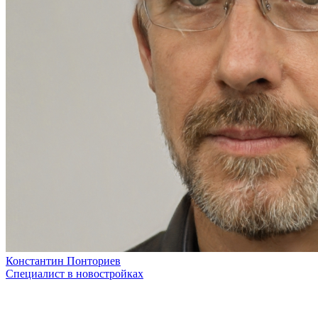
Константин Понториев
Специалист в новостройках