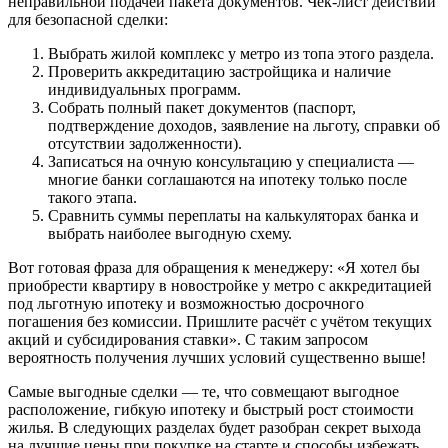
неправильной подачей пакета документов. Чек-лист действий
для безопасной сделки:
Выбрать жилой комплекс у метро из топа этого раздела.
Проверить аккредитацию застройщика и наличие
индивидуальных программ.
Собрать полный пакет документов (паспорт,
подтверждение доходов, заявление на льготу, справки об
отсутствии задолженности).
Записаться на очную консультацию у специалиста —
многие банки соглашаются на ипотеку только после
такого этапа.
Сравнить суммы переплаты на калькуляторах банка и
выбрать наиболее выгодную схему.
Вот готовая фраза для обращения к менеджеру: «Я хотел бы
приобрести квартиру в новостройке у метро с аккредитацией
под льготную ипотеку и возможностью досрочного
погашения без комиссии. Пришлите расчёт с учётом текущих
акций и субсидирования ставки». С таким запросом
вероятность получения лучших условий существенно выше!
Самые выгодные сделки — те, что совмещают выгодное
расположение, гибкую ипотеку и быстрый рост стоимости
жилья. В следующих разделах будет разобран секрет выхода
на лучшие цены при покупке на старте и способы избежать