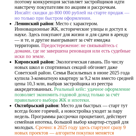
поэтому конкуренция заставляет застройщиков идти
навстречу покупателям по акциям и рассрочкам.
Инсайт: скидки до 800 000 рублей на старте продаж —
но только при быстром оформлении.
Ленинский район
: Место с характером.
Инновационные ЖК, исторические улицы и доступ к
науке. Здесь покупают для жизни и для сдачи в аренду
— и те, и другие выигрывают за счёт имиджа
территории.
Предостережение: не связывайтесь с
домами, где не завершена реновация или есть судебные
иски по земле.
Кировский район
: Экологическая гавань. По числу
новых школ и спортивных секций обгоняет даже
Советский район. Семья Васильевых в июне 2025 года
купила 3-комнатную квартиру за 9,2 млн вместо средней
цены 10,3 млн, выбрав застройщика из реестра
аккредитованных.
Реальный кейс: удачное оформление
позволяет экономить годовой доход только за счёт
правильного выбора ЖК и ипотеки.
Октябрьский район
: Место для быстрых — старт тут
всегда более горячий, а новостройка уходит за пару
недель. Программы рассрочки процветают, действует
семейная ипотека, большой выбор квартир-студий для
молодых.
Срочно: в 2025 году здесь стартуют сразу 9
новых проектов — алгоритм покупки меняется