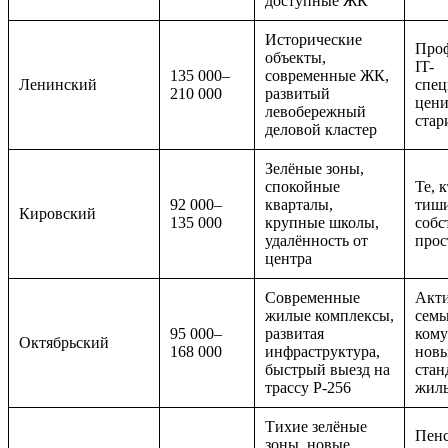
доступные ЖК
Исторические
Проф
объекты,
IT-
135 000–
современные ЖК,
Ленинский
спец
210 000
развитый
цени
левобережный
ста
деловой кластер
Зелёные зоны,
спокойные
Те, 
92 000–
кварталы,
тиш
Кировский
135 000
крупные школы,
собс
удалённость от
прос
центра
Современные
Акт
жилые комплексы,
семь
95 000–
развитая
ком
Октябрьский
168 000
инфраструктура,
нов
быстрый выезд на
стан
трассу Р-256
жил
Тихие зелёные
Пен
зоны, новые