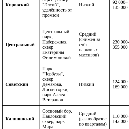
92 000–
Кировский
"Элсиб",
Низкий
135 000
удалённость от
промзон
Центральный
Средний
парк,
(снижен за
Набережная,
230 000
Центральный
счёт
сквер
355 000
парковых
Екатерины
массивов)
Филимоновой
Парк
"Чербузы",
сквер
124 000
Советский
Демакова,
Низкий
169 000
Лисьи горки,
парк Аллея
Ветеранов
Сосновый бор,
Средний
Павловский
110 000
Калининский
(разнообразие
сквер, парк
142 000
по кварталам)
Мира