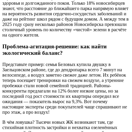
здоровья и долгожданного покоя. Только 18% новосибирцев
знают, что расстояние до ближайшего парка напрямую влияет
на вероятность развития сердечно-сосудистых заболеваний и
даже на рейтинг школ рядом с будущим домом. А между тем в
2025 году сразу несколько районов Новосибирска превзошли
столичный уровень по количеству «чистой» зелени в расчёте
на одного жителя.
Проблема-агитация-решение: как найти
экологический баланс?
Представьте пример: семья Беловых купила двушку в
Заельцовском районе, где до дендропарка всего 7 минут на
велосипеде, а воздух заметно свежее даже летом. Их ребёнок
теперь посещает тренировки на свежем воздухе, а утренние
пробежки стали новой семейной традицией. Районы-
конкуренты предлагали на 12% более низкие цены, но за
последний год рост стоимости их квартиры опередил все
ожидания — показатель вырос на 9,3%. Вот почему
настоящие эксперты среди покупателей чаще спрашивают не
про этаж, а про воздух!
В чём ловушка? Тысячи новых ЖК возникают там, где
стихийная плотность застройки и нехватка озеленённых