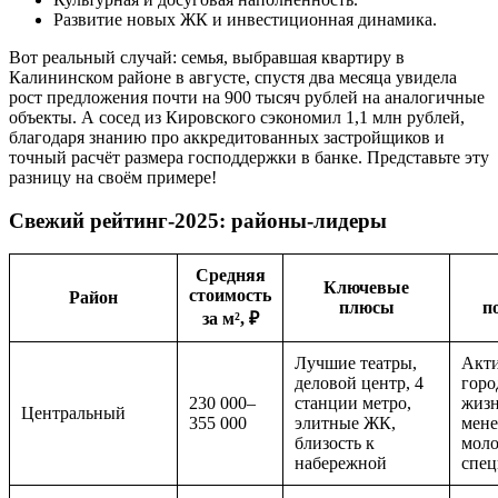
Развитие новых ЖК и инвестиционная динамика.
Вот реальный случай: семья, выбравшая квартиру в
Калининском районе в августе, спустя два месяца увидела
рост предложения почти на 900 тысяч рублей на аналогичные
объекты. А сосед из Кировского сэкономил 1,1 млн рублей,
благодаря знанию про аккредитованных застройщиков и
точный расчёт размера господдержки в банке. Представьте эту
разницу на своём примере!
Свежий рейтинг-2025: районы-лидеры
Средняя
Ключевые
стоимость
Район
плюсы
п
за м², ₽
Лучшие театры,
Акт
деловой центр, 4
горо
230 000–
станции метро,
жизн
Центральный
355 000
элитные ЖК,
мене
близость к
мол
набережной
спец