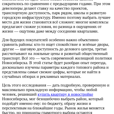
сократилось по сравнению с предыдущими годами. При этом
девелоперы делают ставку на качество проектов,
транспортную доступность, парк рядом, школы и развитую
городскую инфраструктуру. Именно поэтому выбрать лучшее
место для жизни становится всё сложнее: многие комплексы
предлагают схожие условия, но разница в ощущениях от
жизни — ощутима даже между соседними кварталами.
Для будущих покупателей особенно важно объективно
сравнить районы: кто-то ищет спокойствие и зелёные дворы,
другие — шаговую доступность до делового центра, третьи
рассчитывают на лояльные цены и развитый общественный
транспорт. Всё это — часть современной жилищной политики
Новосибирска. В этой статье будет разобран опыт переезда,
досконально изучены параметры каждого топового района и
представлены самые свежие цифры, которые не найти в
случайных обзорах и рекламных материалах.
Цель этого исследования — дать подробную, проверенную и
максимально прикладную информацию, чтобы любой
человек, решивший
купить квартиру в новостройке
Новосибирска, мог безошибочно выбрать район, который
подойдёт именно ему: по бюджету, образу жизни и
перспективам на ближайшие годы. Рынок жилья меняется
быстро, но принципы грамотного выбора остаются