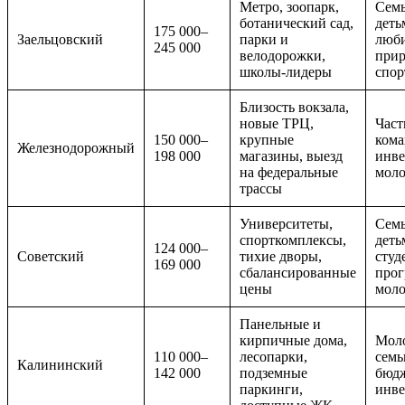
Метро, зоопарк,
Семь
ботанический сад,
деть
175 000–
Заельцовский
парки и
люб
245 000
велодорожки,
прир
школы-лидеры
спор
Близость вокзала,
новые ТРЦ,
Част
150 000–
крупные
кома
Железнодорожный
198 000
магазины, выезд
инве
на федеральные
мол
трассы
Университеты,
Семь
спорткомплексы,
деть
124 000–
Советский
тихие дворы,
студ
169 000
сбалансированные
прог
цены
мол
Панельные и
кирпичные дома,
Мол
110 000–
лесопарки,
семь
Калининский
142 000
подземные
бюд
паркинги,
инве