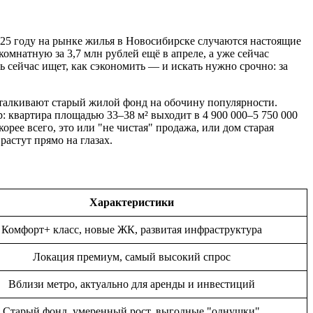
025 году на рынке жилья в Новосибирске случаются настоящие
мнатную за 3,7 млн рублей ещё в апреле, а уже сейчас
 сейчас ищет, как сэкономить — и искать нужно срочно: за
ыталкивают старый жилой фонд на обочину популярности.
: квартира площадью 33–38 м² выходит в 4 900 000–5 750 000
орее всего, это или "не чистая" продажа, или дом старая
астут прямо на глазах.
Характеристики
Комфорт+ класc, новые ЖК, развитая инфраструктура
Локация премиум, самый высокий спрос
Вблизи метро, актуально для аренды и инвестиций
Старый фонд, умеренный рост, выгодные "однушки"