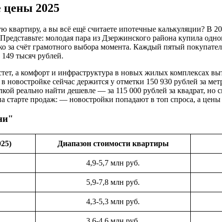
 цены 2025
ю квартиру, а вы всё ещё считаете ипотечные калькуляции? В 2
едставьте: молодая пара из Дзержинского района купила одноко
о за счёт грамотного выбора момента. Каждый пятый покупатель
 149 тысяч рублей.
стет, а комфорт и инфраструктура в новых жилых комплексах в
 новостройке сейчас держится у отметки 150 930 рублей за метр
ой реально найти дешевле — за 115 000 рублей за квадрат, но ск
а старте продаж: — новостройки попадают в топ спроса, а цены р
ни"
025)
Диапазон стоимости квартиры
4,9-5,7 млн руб.
5,9-7,8 млн руб.
4,3-5,3 млн руб.
3,6-4,6 млн руб.