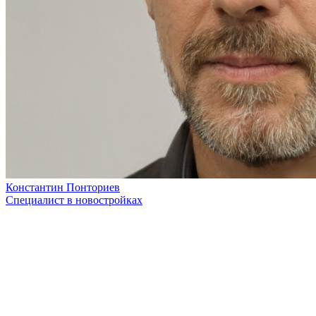
Константин Понториев
Специалист в новостройках