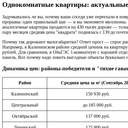
Однокомнатные квартиры: актуальные
Задумывались ли вы, почему ваши соседи уже переехали в нову
прорывы: один правильный шаг — и вы экономите миллионы. Пр
аналогичные квартиры продаются на 430 тысяч дороже — тольк
пару месяцев средняя цена "квадрата" поднялась c 139 до почти
Почему так дорожают малогабаритки? Ответ прост — спрос ра
Например, в Калининском районе средний ценник на квартиру в
рублей. Для сравнения, в ОбьГЭС 1-комнатную с хорошей отделк
панель. Вот почему надо ловить выгодные объекты буквально н
Динамика цен: районы-победители и "тихие гава
Район
Средняя цена за м² (Сентябрь 2
Калининский
150 930 руб.
Центральный
до 185 000 руб.
Октябрьский
137 000 руб.
Ленинский
125 900 руб.