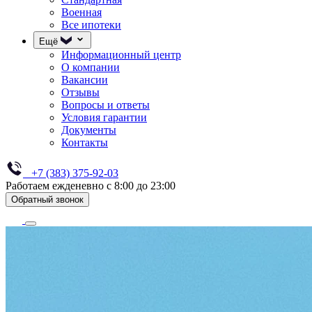
Военная
Все ипотеки
Ещё
Информационный центр
О компании
Вакансии
Отзывы
Вопросы и ответы
Условия гарантии
Документы
Контакты
+7 (383) 375-92-03
Работаем ежденевно с 8:00 до 23:00
Обратный звонок