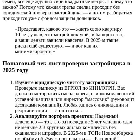
семей, всё ещё ждущих свои квадратные метры. Почему это
важно? Потому что каждая третья сделка проходит без
юридической проверки застройщика — а потом разбираться
приходится уже с фондом защиты дольщиков.
«Представьте, каково это — ждать свою квартиру
10 лет, узнав, что застройщик ушёл в банкротство,
а ваши деньги зависли навсегда. В 2025-м такие
риски ещё существуют — и вот как их
минимизировать.»
Пошаговый чек-лист проверки застройщика в
2025 году
Изучите юридическую чистоту застройщика:
Проверьте выписку из ЕГРЮЛ по ИНН/ОГРН. Вас
должна насторожить смена адреса, слишком маленький
уставной капитал или директор-"массовик" (руководит
десятками компаний). Любая запись о ликвидации и
реорганизации — стоп-сигнал.
Анализируйте портфель проектов:
Надёжный
девелопер — тот, кто за последние 5 лет успешно сдал
не меньше 2-3 крупных жилых комплексов без
скандалов и штрафов. В 2025-м в ТОПе Новосибирска
по объёму объёму строительства — "Расцветай",