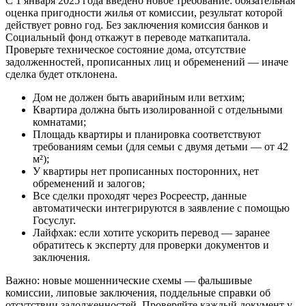
С 1 января 2025 года введено новое требование: обязательная
оценка пригодности жилья от комиссии, результат которой
действует ровно год. Без заключения комиссия банков и
Социальный фонд откажут в переводе маткапитала.
Проверьте техническое состояние дома, отсутствие
задолженностей, прописанных лиц и обременений — иначе
сделка будет отклонена.
Дом не должен быть аварийным или ветхим;
Квартира должна быть изолированной с отдельными
комнатами;
Площадь квартиры и планировка соответствуют
требованиям семьи (для семьи с двумя детьми — от 42
м²);
У квартиры нет прописанных посторонних, нет
обременений и залогов;
Все сделки проходят через Росреестр, данные
автоматически интегрируются в заявление с помощью
Госуслуг.
Лайфхак: если хотите ускорить перевод — заранее
обратитесь к эксперту для проверки документов и
заключения.
Важно: новые мошеннические схемы — фальшивые
комиссии, липовые заключения, поддельные справки об
отсутствии задолженностей. Проверяйте каждый документ у