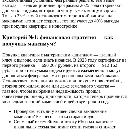
эксклюзивным условиям. Чем раньше решите, тем выше
выгода — ведь акционные программы 2025 года открывают
доступ к скидкам, которые исчезнут уже к концу квартала.
Только 23% семей используют материнский капитал на
максимум: кто знает секреты, тот получает до 40% выгоды
при покупке квартиры в новостройке!
Критерий №1: финансовая стратегия — как
получить максимум?
Покупка квартиры с материнским капиталом — главный
ключ к выгоде, если знать нюансы. В 2025 году сертификат на
первого ребёнка — 690 267 рублей, на второго — 912 162
рубля, при этом суммы индексируются ежемесячно и могут
дополняться федеральными и региональными надбавками.
Использовать маткапитал можно при покупке новостройки,
вторичного жилья, дома или даже земельного участка —
главное, чтобы выбранная недвижимость прошла
обязательную оценку пригодности, которая теперь проводится
межведомственной комиссией и действует ровно год.
Проверьте: есть ли у вашей сделки заключение
комиссии? Без него — отказ гарантирую.
Совмещайте семейную ипотеку 6% и маткапитал:
правильная схема экономит сотни тысяч и снижает