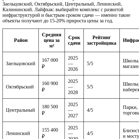
Заельцовский, Октябрьский, Центральный, Ленинский,
Калининский. Лайфхак: выбирайте комплекс с развитой
инфраструктурой и быстрым сроком сдачи — именно такие
объекты получают до 15-20% прироста цены за год.
Средняя
Срок
Рейтинг
Район
цена за
Инфра
сдачи
застройщика
м²
2025
167 000
Школы,
Заельцовский
—
5/5
магази
₽
2026
2025
160 900
Школы,
Октябрьский
—
5/5
набере
₽
2028
2025
180 500
Парки,
Центральный
—
4/5
торгов
₽
2027
2025
155 400
Близост
Ленинский
—
4/5
и мост
₽
2030