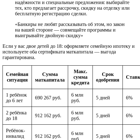
надёжности и специальные предложения: выбирайте
тех, кто предлагает рассрочку, скидку на отделку или
бесплатную регистрацию сделки.
«Банкиры не любят рассказывать об этом, но закон
на вашей стороне — совмещайте программы и
выигрывайте двойную скидку»
Если у вас двое детей до 18: оформляете семейную ипотеку и
используете оба сертификата маткапитала — выгода
гарантирована.
Макс.
Семейная
Сумма
Срок
сумма
Ставк
ситуация
маткапитала
одобрения
кредита
1 ребёнок
6 млн
690 267 руб.
5 дней
6%
до 6 лет
руб.
2 ребёнка
6 млн
912 162 руб.
5 дней
6%
до 18
руб.
Ребёнок-
6 млн
инвалид
912 162 руб.
5 дней
6%
руб.