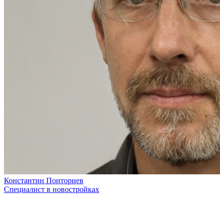
Константин Понториев
Специалист в новостройках