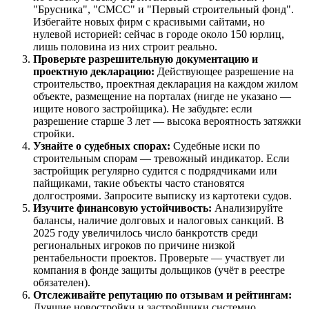
"Брусника", "СМСС" и "Первый строительный фонд".
Избегайте новых фирм с красивыми сайтами, но
нулевой историей: сейчас в городе около 150 юрлиц,
лишь половина из них строит реально.
Проверьте разрешительную документацию и
проектную декларацию:
Действующее разрешение на
строительство, проектная декларация на каждом жилом
объекте, размещение на порталах (нигде не указано —
ищите нового застройщика). Не забудьте: если
разрешение старше 3 лет — высока вероятность затяжки
стройки.
Узнайте о судебных спорах:
Судебные иски по
строительным спорам — тревожный индикатор. Если
застройщик регулярно судится с подрядчиками или
пайщиками, такие объекты часто становятся
долгостроями. Запросите выписку из картотеки судов.
Изучите финансовую устойчивость:
Анализируйте
балансы, наличие долговых и налоговых санкций. В
2025 году увеличилось число банкротств среди
региональных игроков по причине низкой
рентабельности проектов. Проверьте — участвует ли
компания в фонде защиты дольщиков (учёт в реестре
обязателен).
Отслеживайте репутацию по отзывам и рейтингам:
Лучшие новостройки и застройщики системно