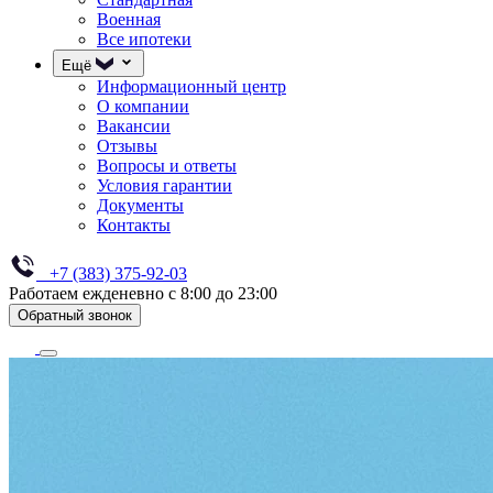
Военная
Все ипотеки
Ещё
Информационный центр
О компании
Вакансии
Отзывы
Вопросы и ответы
Условия гарантии
Документы
Контакты
+7 (383) 375-92-03
Работаем ежденевно с 8:00 до 23:00
Обратный звонок