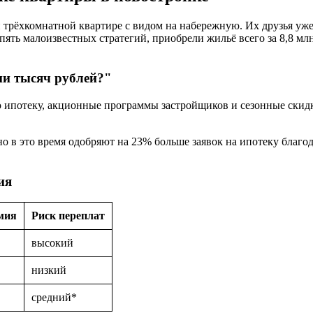
й трёхкомнатной квартире с видом на набережную. Их друзья уж
ять малоизвестных стратегий, приобрели жильё всего за 8,8 мл
ни тысяч рублей?"
ю ипотеку, акционные программы застройщиков и сезонные скид
но в это время одобряют на 23% больше заявок на ипотеку благ
ия
мия
Риск переплат
высокий
низкий
средний*