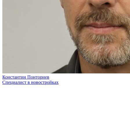
Константин Понториев
Специалист в новостройках