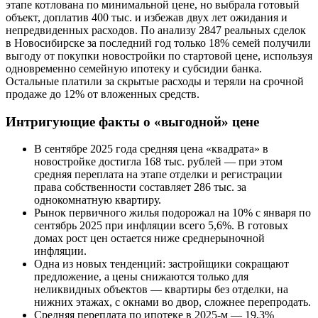
этапе котлована по минимальной цене, но выбрала готовый
объект, доплатив 400 тыс. и избежав двух лет ожидания и
непредвиденных расходов. По анализу 2847 реальных сделок
в Новосибирске за последний год только 18% семей получили
выгоду от покупки новостройки по стартовой цене, используя
одновременно семейную ипотеку и субсидии банка.
Остальные платили за скрытые расходы и теряли на срочной
продаже до 12% от вложенных средств.
Интригующие факты о «выгодной» цене
В сентябре 2025 года средняя цена «квадрата» в
новостройке достигла 168 тыс. рублей — при этом
средняя переплата на этапе отделки и регистрации
права собственности составляет 286 тыс. за
однокомнатную квартиру.
Рынок первичного жилья подорожал на 10% с января по
сентябрь 2025 при инфляции всего 5,6%. В готовых
домах рост цен остается ниже среднерыночной
инфляции.
Одна из новых тенденций: застройщики сокращают
предложение, а цены снижаются только для
неликвидных объектов — квартиры без отделки, на
нижних этажах, с окнами во двор, сложнее перепродать.
Средняя переплата по ипотеке в 2025-м — 19,3%