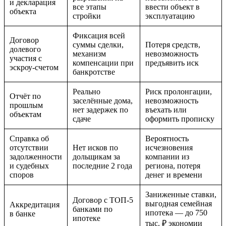
и декларация
все этапы
ввести объект в
объекта
стройки
эксплуатацию
Фиксация всей
Договор
суммы сделки,
Потеря средств,
долевого
механизм
невозможность
участия с
компенсации при
предъявить иск
эскроу-счетом
банкротстве
Реально
Риск пролонгации,
Отчёт по
заселённые дома,
невозможность
прошлым
нет задержек по
въехать или
объектам
сдаче
оформить прописку
Справка об
Вероятность
отсутствии
Нет исков по
исчезновения
задолженности
дольщикам за
компании из
и судебных
последние 2 года
региона, потеря
споров
денег и времени
Заниженные ставки,
Договор с ТОП-5
выгодная семейная
Аккредитация
банками по
ипотека — до 750
в банке
ипотеке
тыс. ₽ экономии