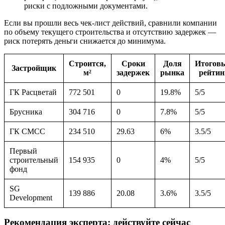
риски с подложными документами.
Если вы прошли весь чек-лист действий, сравнили компании
по объему текущего строительства и отсутствию задержек —
риск потерять деньги снижается до минимума.
Строится,
Сроки
Доля
Итогов
Застройщик
м²
задержек
рынка
рейтин
ГК Расцветай
772 501
0
19.8%
5/5
Брусника
304 716
0
7.8%
5/5
ГК СМСС
234 510
29.63
6%
3.5/5
Первый
строительный
154 935
0
4%
5/5
фонд
SG
139 886
20.08
3.6%
3.5/5
Development
Рекомендация эксперта: действуйте сейчас