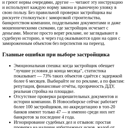
и греют нервы очередями, другие — читают эту инструкцию
и используют каждую норму закона и рыночную уловку в
свою пользу. Без правильной проверки застройщика вы
рискуете столкнуться с заморозкой строительства,
банкротством компании, поддельными документами и даже
мошенническими схемами, где застройщик исчезает с
деньгами. Многие просто верят рекламе, не заглядывают в
судебную историю, и через год оказываются один на один с
замороженным объектом без перспектив на переезд.
Главные ошибки при выборе застройщика
Эмоциональная спешка: когда застройщик обещает
"лучшие условия до конца месяца", статистика
показывает — 73% таких объектов сдаётся с задержкой
более 6 месяцев. Выбирайте не по рекламе, а по фактам:
репутация, финансовые отчёты, прозрачность ДДУ,
реальная стройка на площадке.
Отсутствие проверки разрешительных документов и
истории компании. В Новосибирске сейчас работает
более 100 застройщиков, но аккредитацию в топ-20
банков имеют только 47 — и именно среди них нет
банкротов за последние 4 года.
Игнорирование судебных дел и отзывов: простая
проверка на наличие арбитражных исков, жалоб от