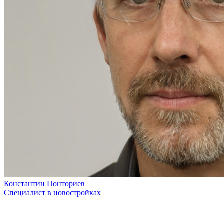
Константин Понториев
Специалист в новостройках