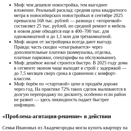
Миф: чем дешевле новостройка, тем выгоднее
вложение. Реальный расклад: средняя цена квадратного
метра в новосибирских новостройках в сентябре 2025
превысила 168 тыс. рублей — разница с «вторичкой»
составляет 25 тыс. рублей, но средний ремонт и мебель
в новом доме обходятся еще в 400–700 тыс. для
однокомнатной и до 1,1 млн для трёхкомнатной.
Миф: акции от застройщика всегда дают выгоду.
Правда: часть скидки «отыгрывается» через
дополнительные платежи (коммуналка, отделка,
платные парковки, спецтарифы на обслуживание).
Миф: дешёвое жильё строится быстро. В 2025 году дома
в сегменте эконом чаще выходят в строй с задержкой —
до 7,5 месяцев сверх срока в сравнении с комфорт-
классом.
Миф: берём по «стартовой» цене и продаём дороже
через год. На практике 72% таких сделок выливаются в
долгую перепродажу по дисконту, особенно если район
не развит — здесь ликвидность падает быстрее
инфляции.
«Проблема-агитация-решение» в действии
Семья Ивановых из Академгородка могла купить квартиру на