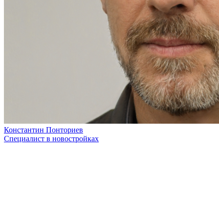
Константин Понториев
Специалист в новостройках