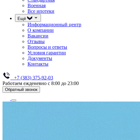
Военная
Все ипотеки
Ещё
Информационный центр
О компании
Вакансии
Отзывы
Вопросы и ответы
Условия гарантии
Документы
Контакты
+7 (383) 375-92-03
Работаем ежденевно с 8:00 до 23:00
Обратный звонок