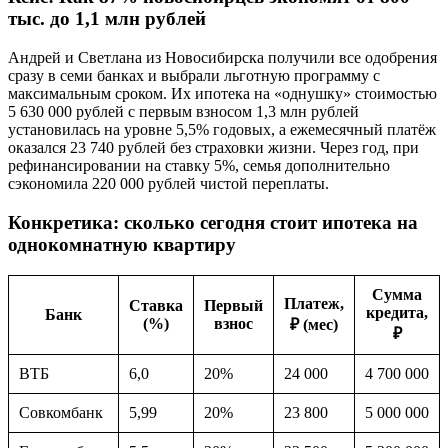
тыс. до 1,1 млн рублей
Андрей и Светлана из Новосибирска получили все одобрения
сразу в семи банках и выбрали льготную программу с
максимальным сроком. Их ипотека на «однушку» стоимостью
5 630 000 рублей с первым взносом 1,3 млн рублей
установилась на уровне 5,5% годовых, а ежемесячный платёж
оказался 23 740 рублей без страховки жизни. Через год, при
рефинансировании на ставку 5%, семья дополнительно
сэкономила 220 000 рублей чистой переплаты.
Конкретика: сколько сегодня стоит ипотека на
однокомнатную квартиру
Сумма
Платеж,
Ставка
Первый
кредита,
Банк
(%)
взнос
₽ (мес)
₽
ВТБ
6,0
20%
24 000
4 700 000
Совкомбанк
5,99
20%
23 800
5 000 000