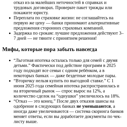
отказ из-за малейших неточностей в справках и
трудовых договорах. Проверьте пакет трижды или
покажите юристу.
Переплата по страховке жизни: не соглашайтесь на
первую же цену — банки принимают альтернативные
предложения сторонних страховых компаний.
Задержка по срокам: лучшие предложения действуют 3–
7 дней — не тяните с принятием решения!
Мифы, которые пора забыть навсегда
“Льготная ипотека осталась только для семей с двумя
детьми.” Фактически под действие программ в 2025
году подходят все семьи с одним ребёнком, а в
некоторых банках — даже бездетные молодые пары.
“Вторичку нельзя купить по выгодной ставке.” С 1
июня 2025 года семейная ипотека распространилась и
на вторичный рынок — спрос вырос на 12%, а
количество сделок на “однушки” увеличилось на 18%.
“Отказ — это конец.” После двух отказов шансы на
одобрение в следующих банках
не уменьшаются
, а
иногда даже увеличиваются — система скоринга банков
меняет ответы, если вы доработаете документы по чек-
листу выше.