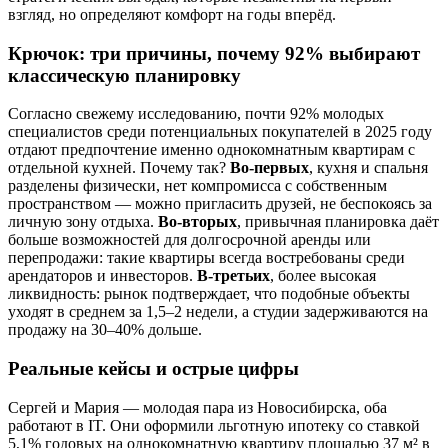
взгляд, но определяют комфорт на годы вперёд.
Крючок: три причины, почему 92% выбирают
классическую планировку
Согласно свежему исследованию, почти 92% молодых
специалистов среди потенциальных покупателей в 2025 году
отдают предпочтение именно однокомнатным квартирам с
отдельной кухней. Почему так?
Во-первых
, кухня и спальня
разделены физически, нет компромисса с собственным
пространством — можно пригласить друзей, не беспокоясь за
личную зону отдыха.
Во-вторых
, привычная планировка даёт
больше возможностей для долгосрочной аренды или
перепродажи: такие квартиры всегда востребованы среди
арендаторов и инвесторов.
В-третьих
, более высокая
ликвидность: рынок подтверждает, что подобные объекты
уходят в среднем за 1,5–2 недели, а студии задерживаются на
продажу на 30–40% дольше.
Реальные кейсы и острые цифры
Сергей и Мария — молодая пара из Новосибирска, оба
работают в IT. Они оформили льготную ипотеку со ставкой
5,1% годовых на однокомнатную квартиру площадью 37 м² в