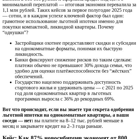
минимальной переплатой — итоговая экономия перевалила за
1,1 млн рублей. Таких кейсов за первое полугодие 2025 года
— сотни, и в каждом успехе ключевой фактор был один:
грамотное использование льготной ипотеки именно для
покупки компактной, ликвидной квартиры. Почему
“однушки”?
Застройщики охотнее предоставляют скидки и субсидии
на однокомнатные форматы, понимая их быструю
ликвидность.
Банки фиксируют снижение рисков по таким сделкам:
платежи обычно не превышают 30% дохода семьи, что
удобно для оценки платёжеспособности без “жёстких”
обеспечений.
Государство нацелено поддерживать доступность
стартового жилья и удерживать цены — с 2021 по 2025
год доля однокомнатных квартир в льготных
программах выросла с 36% до рекордных 69%.
Вот что происходит, если вы знаете три секрета одобрения
льготной ипотеки на однокомнатные квартиры, а ваши
соседи — нет:
вы платите на 8–12 тыс. рублей меньше в
месяц и закрываете кредит на 2–3 года раньше.
Кейс: Как 87% новосибирцев экономят от 800