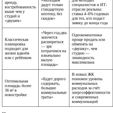
«Молодым
для молодых
аренду,
дадут только
специалистов и ИТ-
востребованность
стандартную
отрасли реальны:
выше чем у
ипотеку, без
ставка 4–6% годовых
студий и
скидок»
для тех, кто подаст
«двушек»
заявку до конца года
«Через год-два
Однокомнатники
захочется
Классическая
проще продать или
расшириться
планировка
обменять на
— зря
подходит для
«двушку», чем
потратимся на
жизни вдвоём
студию —
изначально
или с ребёнком
ликвидность
малую
максимальна
площадь»
В новых ЖК
«Будет дорого
понижен уровень
Оптимальная
содержать,
коммунальных
площадь: более
большие
расходов за счёт
36 м² в
коммунальные
энергоэффективности
новостройке
траты»
и современных
коммуникаций