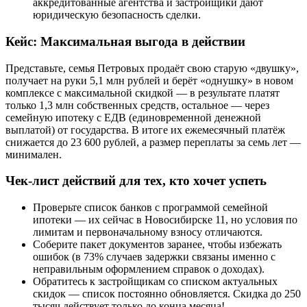
аккредитованные агентства и застройщики дают
юридическую безопасность сделки.
Кейс: Максимальная выгода в действии
Представьте, семья Петровых продаёт свою старую «двушку»,
получает на руки 5,1 млн рублей и берёт «однушку» в новом
комплексе с максимальной скидкой — в результате платят
только 1,3 млн собственных средств, остальное — через
семейную ипотеку с ЕДВ (единовременной денежной
выплатой) от государства. В итоге их ежемесячный платёж
снижается до 23 600 рублей, а размер переплаты за семь лет —
минимален.
Чек-лист действий для тех, кто хочет успеть
Проверьте список банков с программой семейной
ипотеки — их сейчас в Новосибирске 11, но условия по
лимитам и первоначальному взносу отличаются.
Соберите пакет документов заранее, чтобы избежать
ошибок (в 73% случаев задержки связаны именно с
неправильным оформлением справок о доходах).
Обратитесь к застройщикам со списком актуальных
скидок — список постоянно обновляется. Скидка до 250
тысяч действует только до конца месяца!