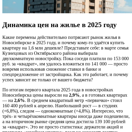
Динамика цен на жилье в 2025 году
Какие перемены действительно потрясают рынок жилья в
Новосибирске в 2025 году, и почему кому-то удаётся купить
квартиру на 1,6 млн дешевле? Представьте себе: в марте семья
Кузнецовых из Октябрьского района выбирала
двухкомнатную новостройку. Пока соседи платили по 153 000
руб. за «квадрат», им удалось вложиться по 141 000 — просто
вовремя использовав снижение ставки в банке и
спецпредложение от застройщика. Как это работает, и почему
успех зависит не только от вашего бюджета?
По итогам первого квартала 2025 года в новостройках
Новосибирска цены выросли на
2,9%
, а в готовых квартирах
— на
2,6%
. В среднем квадратный метр «первички» стоил
160 400 рублей к апрелю. Наибольший рост — в студиях
(+6,8%), следом — однокомнатные (+4,8%). Интересно, что
трёх- и четырёхкомнатные квартиры иногда даже подешевели,
а на вторичном рынке средняя цена достигла 139 100 рублей
за «квадрат». Это не просто статистика: держатели акций и