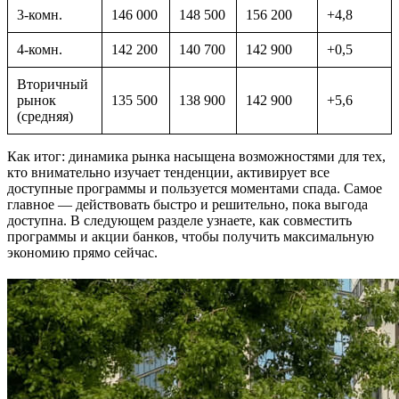
3-комн.
146 000
148 500
156 200
+4,8
4-комн.
142 200
140 700
142 900
+0,5
Вторичный
рынок
135 500
138 900
142 900
+5,6
(средняя)
Как итог: динамика рынка насыщена возможностями для тех,
кто внимательно изучает тенденции, активирует все
доступные программы и пользуется моментами спада. Самое
главное — действовать быстро и решительно, пока выгода
доступна. В следующем разделе узнаете, как совместить
программы и акции банков, чтобы получить максимальную
экономию прямо сейчас.