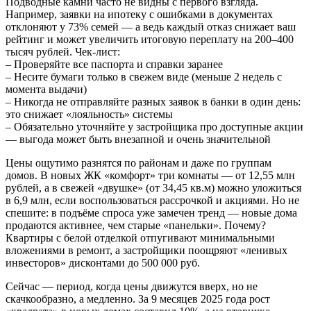
Подводные камни часто не видны с первого взгляда.
Например, заявки на ипотеку с ошибками в документах
отклоняют у 73% семей — а ведь каждый отказ снижает ваш
рейтинг и может увеличить итоговую переплату на 200–400
тысяч рублей. Чек-лист:
– Проверяйте все паспорта и справки заранее
– Несите бумаги только в свежем виде (меньше 2 недель с
момента выдачи)
– Никогда не отправляйте разных заявок в банки в один день:
это снижает «лояльность» системы
– Обязательно уточняйте у застройщика про доступные акции
— выгода может быть внезапной и очень значительной
Цены ощутимо разнятся по районам и даже по группам
домов. В новых ЖК «комфорт» три комнаты — от 12,55 млн
рублей, а в свежей «двушке» (от 34,45 кв.м) можно уложиться
в 6,9 млн, если воспользоваться рассрочкой и акциями. Но не
спешите: в подъёме спроса уже замечен тренд — новые дома
продаются активнее, чем старые «панельки». Почему?
Квартиры с белой отделкой отпугивают минимальными
вложениями в ремонт, а застройщики поощряют «ленивых
инвесторов» дисконтами до 500 000 руб.
Сейчас — период, когда цены движутся вверх, но не
скачкообразно, а медленно. За 9 месяцев 2025 года рост