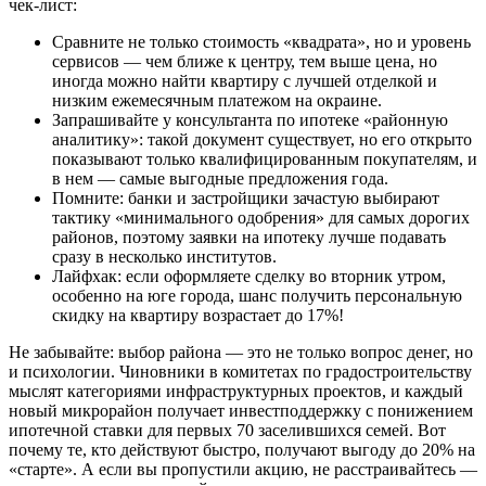
чек-лист:
Сравните не только стоимость «квадрата», но и уровень
сервисов — чем ближе к центру, тем выше цена, но
иногда можно найти квартиру с лучшей отделкой и
низким ежемесячным платежом на окраине.
Запрашивайте у консультанта по ипотеке «районную
аналитику»: такой документ существует, но его открыто
показывают только квалифицированным покупателям, и
в нем — самые выгодные предложения года.
Помните: банки и застройщики зачастую выбирают
тактику «минимального одобрения» для самых дорогих
районов, поэтому заявки на ипотеку лучше подавать
сразу в несколько институтов.
Лайфхак: если оформляете сделку во вторник утром,
особенно на юге города, шанс получить персональную
скидку на квартиру возрастает до 17%!
Не забывайте: выбор района — это не только вопрос денег, но
и психологии. Чиновники в комитетах по градостроительству
мыслят категориями инфраструктурных проектов, и каждый
новый микрорайон получает инвестподдержку с понижением
ипотечной ставки для первых 70 заселившихся семей. Вот
почему те, кто действуют быстро, получают выгоду до 20% на
«старте». А если вы пропустили акцию, не расстраивайтесь —