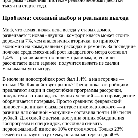
программ «семейная ипотека» реально экономят десятки
тысяч на старте года.
Проблема: сложный выбор и реальная выгода
Миф, что самая низкая цена всегда у старых домов,
развеивается: новая «двушка» комфорт-класса может стоить
дороже на 7%, чем аналогичная вторичка, но принесёт
экономию на коммунальных расходах и ремонте. За последние
полгода среднемесячный рост квадратного метра составил
1,4% — рынок живёт по новым правилам, и, если вы
рассчитаете шаги заранее, получится выжать из сделки
максимальную выгоду.
В июле на новостройках рост был 1,4%, а на вторичке —
только 1%. Как действует рынок? Тренд: пока застройщики
предлагают акции и сверхгибкие программы рассрочки,
покупатели готовы ждать лучших условий — но промедление
оборачивается потерями. Просто сравните: февральский
прирост «ценника» оказался втрое ниже мартовского — а
разница для обычной «однушки» составила почти 180 тысяч
рублей. Для семей с детьми доступна опция объединения
госпрограмм и спецскидок, способная снизить
первоначальный взнос до 10% от стоимости. Только 23%
семей используют эту схему, остальные теряют до 40%