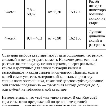
Растёт
интерес
7,8 –
инвесторо
3-комн.
от 56,20
159 200
50,87
большие
скидки на
старте
Лучшая
динамика
4-комн.
9,4 – 46,3
от 78,90
162 100
акций и
рассрочек
Сценарии выбора квартиры могут дать ощущение, что рынок
сложный и нельзя угадать момент. На самом деле, если вы
рассчитываете покупку не «по верхам», а через реальные
кейсы и доступные для вашей ситуации банки и
застройщиков, каждая стратегия окупается. Пример: если в
вашей семье уже есть материнский капитал, спросите у
специалиста застройщика, какое ещё целевое субсидирование
они готовы предложить — суммарная выгода доходит до 2,1
млн рублей на трёхкомнатной квартире.
Не верьте мифу, что «всё уже ушло вверх». В октябре 2025
года есть сотни предложений по цене ниже средней
аналитики — они не дойдут до открытых баз, но доступны