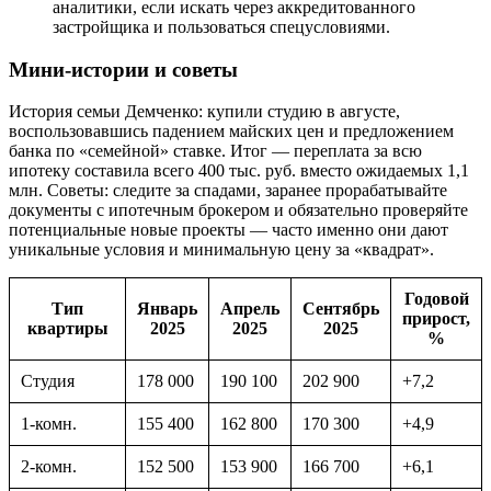
аналитики, если искать через аккредитованного
застройщика и пользоваться спецусловиями.
Мини-истории и советы
История семьи Демченко: купили студию в августе,
воспользовавшись падением майских цен и предложением
банка по «семейной» ставке. Итог — переплата за всю
ипотеку составила всего 400 тыс. руб. вместо ожидаемых 1,1
млн. Советы: следите за спадами, заранее прорабатывайте
документы с ипотечным брокером и обязательно проверяйте
потенциальные новые проекты — часто именно они дают
уникальные условия и минимальную цену за «квадрат».
Годовой
Тип
Январь
Апрель
Сентябрь
прирост,
квартиры
2025
2025
2025
%
Студия
178 000
190 100
202 900
+7,2
1-комн.
155 400
162 800
170 300
+4,9
2-комн.
152 500
153 900
166 700
+6,1