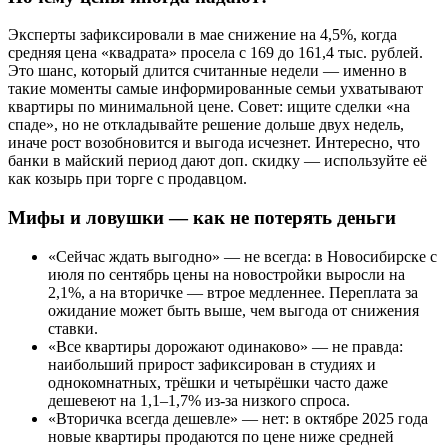
Эксперты зафиксировали в мае снижение на 4,5%, когда
средняя цена «квадрата» просела с 169 до 161,4 тыс. рублей.
Это шанс, который длится считанные недели — именно в
такие моменты самые информированные семьи ухватывают
квартиры по минимальной цене. Совет: ищите сделки «на
спаде», но не откладывайте решение дольше двух недель,
иначе рост возобновится и выгода исчезнет. Интересно, что
банки в майский период дают доп. скидку — используйте её
как козырь при торге с продавцом.
Мифы и ловушки — как не потерять деньги
«Сейчас ждать выгодно» — не всегда: в Новосибирске с
июля по сентябрь цены на новостройки выросли на
2,1%, а на вторичке — втрое медленнее. Переплата за
ожидание может быть выше, чем выгода от снижения
ставки.
«Все квартиры дорожают одинаково» — не правда:
наибольший прирост зафиксирован в студиях и
однокомнатных, трёшки и четырёшки часто даже
дешевеют на 1,1–1,7% из-за низкого спроса.
«Вторичка всегда дешевле» — нет: в октябре 2025 года
новые квартиры продаются по цене ниже средней