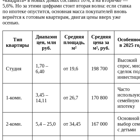
«квадрата» в новых домах составил 10%, а на вторичке —
5,6%. Но за этими цифрами стоит вторая волна: если ставка
по ипотеке опустится, основная масса покупателей вновь
вернётся к готовым квартирам, двигая цены вверх уже
осенью.
Диапазон
Средняя
Средняя
Тип
Особенно
цен, млн
площадь,
цена за
квартиры
в 2025 го
руб.
м²
м², руб.
Высокий
1,70 –
спрос, мн
Студия
от 19,6
198 700
6,40
сделок по
инвестиц
Часто
3,45 –
использу
1-комн.
от 26,7
170 800
14,11
семейную
ипотеку
Основной
2-комн.
5,4 – 25,0
от 34,45
167 000
выбор сем
с детьми