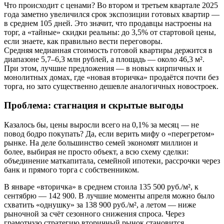
Что происходит с ценами? Во втором и третьем квартале 2025
года заметно увеличился срок экспозиции готовых квартир —
в среднем 105 дней. Это значит, что продавцы настроены на
торг, а «тайные» скидки реальны: до 3,5% от стартовой цены,
если знаете, как правильно вести переговоры.
Средняя медианная стоимость готовой квартиры держится в
диапазоне 5,7–6,3 млн рублей, а площадь — около 46,3 м².
При этом, лучшие предложения — в новых кирпичных и
монолитных домах, где «новая вторичка» продаётся почти без
торга, но зато существенно дешевле аналогичных новостроек.
Проблема: стагнация и скрытые выгоды
Казалось бы, цены выросли всего на 0,1% за месяц — не
повод бодро покупать? Да, если верить мифу о «перегретом»
рынке. На деле большинство семей экономят миллион и
более, выбирая не просто объект, а всю схему сделки:
объединение маткапитала, семейной ипотеки, рассрочки через
банк и прямого торга с собственником.
В январе «вторичка» в среднем стоила 135 500 руб./м², к
сентябрю — 142 900. В лучшие моменты апреля можно было
схватить «однушку» за 138 900 руб./м², а летом — ниже
рыночной за счёт сезонного снижения спроса. Через
грамотную стратегию вторичный рынок становится