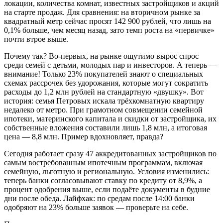
локации, количества комнат, известных застройщиков и акций
на старте продаж. Для сравнения: на вторичном рынке за
квадратный метр сейчас просят 142 900 рублей, что лишь на
0,1% больше, чем месяц назад, зато темп роста на «первичке»
почти втрое выше.
Почему так? Во-первых, на рынке ощутимо вырос спрос
среди семей с детьми, молодых пар и инвесторов. А теперь —
внимание! Только 23% покупателей знают о специальных
схемах рассрочек без удорожания, которые могут сократить
расходы до 1,2 млн рублей на стандартную «двушку». Вот
история: семья Петровых искала трёхкомнатную квартиру
недалеко от метро. При грамотном совмещении семейной
ипотеки, материнского капитала и скидки от застройщика, их
собственные вложения составили лишь 1,8 млн, а итоговая
цена — 8,8 млн. Пример вдохновляет, правда?
Сегодня работает сразу 47 аккредитованных застройщиков по
самым востребованным ипотечным программам, включая
семейную, льготную и региональную. Условия изменились:
теперь банки согласовывают ставку по кредиту от 8,9%, а
процент одобрения выше, если подаёте документы в будние
дни после обеда. Лайфхак: по средам после 14:00 банки
одобряют на 23% больше заявок — проверьте на себе.