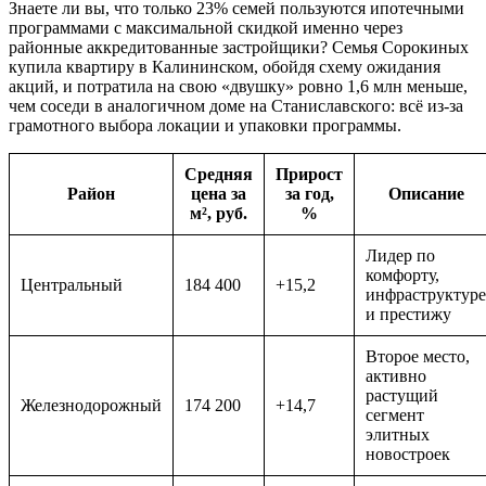
Знаете ли вы, что только 23% семей пользуются ипотечными
программами с максимальной скидкой именно через
районные аккредитованные застройщики? Семья Сорокиных
купила квартиру в Калининском, обойдя схему ожидания
акций, и потратила на свою «двушку» ровно 1,6 млн меньше,
чем соседи в аналогичном доме на Станиславского: всё из-за
грамотного выбора локации и упаковки программы.
Средняя
Прирост
Район
цена за
за год,
Описание
м², руб.
%
Лидер по
комфорту,
Центральный
184 400
+15,2
инфраструктуре
и престижу
Второе место,
активно
растущий
Железнодорожный
174 200
+14,7
сегмент
элитных
новостроек