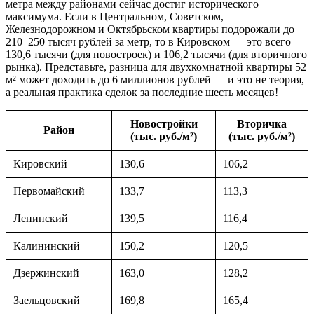
метра между районами сейчас достиг исторического
максимума. Если в Центральном, Советском,
Железнодорожном и Октябрьском квартиры подорожали до
210–250 тысяч рублей за метр, то в Кировском — это всего
130,6 тысячи (для новостроек) и 106,2 тысячи (для вторичного
рынка). Представьте, разница для двухкомнатной квартиры 52
м² может доходить до 6 миллионов рублей — и это не теория,
а реальная практика сделок за последние шесть месяцев!
Новостройки
Вторичка
Район
(тыс. руб./м²)
(тыс. руб./м²)
Кировский
130,6
106,2
Первомайский
133,7
113,3
Ленинский
139,5
116,4
Калининский
150,2
120,5
Дзержинский
163,0
128,2
Заельцовский
169,8
165,4