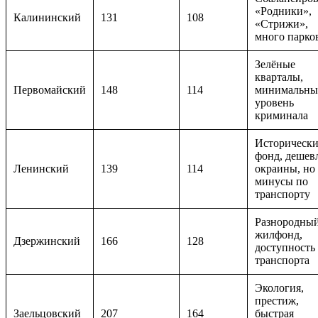
«Родники»,
Калининский
131
108
«Стрижи»,
много парко
Зелёные
кварталы,
Первомайский
148
114
минимальн
уровень
криминала
Историческ
фонд, дешев
Ленинский
139
114
окраины, но 
минусы по
транспорту
Разнородны
жилфонд,
Дзержинский
166
128
доступность
транспорта
Экология,
престиж,
Заельцовский
207
164
быстрая