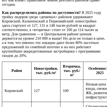
вот как влияет правильное знание рейтинга районов прямо
сегодня.
Как распределились районы по доступности?
В 2025 году
тройку лидеров среди «дешевых» районов удерживают
Кировский, Калининский и Первомайский: новостройки
здесь стартуют от 127, 131 и 148 тысяч рублей за квадрат
соответственно, а «вторичка» стоит от 100 до 114 тысяч за
метр. Для сравнения — в Центральном районе ценник
держится на уровне 210 000 и выше! Но дело не только в цене,
а в том, что именно эти локации дают более 80% льготных
предложений по семейной ипотеке и на них работают
крупнейшие аккредитованные застройщики с программами
скидок до 20%.
Вторичка,
Новостройки,
Особеннос
Район
тыс. руб./
тыс. руб./м²
2025
м²
Низкая цена
входа, свежи
Кировский
127
100
ЖК, развита
инфраструкт
Сбалансиров