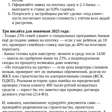
потом.
Оформляйте заявку на ипотеку сразу в 2-3 банка —
выиграете в ставке до 0,8% годовых.
Попросите у застройщика расчёт сделки «под ключ»:
пусть посчитают полную стоимость с учётом всех акций
и рассрочек.
Три инсайта для новичков 2025 года:
- Только 23% семей узнают о специальных программах банков
ещё до подачи заявки на ипотеку — если у вас ребёнок до 18
лет, проверьте семейную ставку, выгода до 40% на итоговую
переплату.
- Банки готовы идти навстречу: звоните в среду после 14:00
— шансы на одобрение выше на 23%, а индивидуальная
скидка по проценту возможна даже новичку.
- «Не попадитесь на удочку» — если цена квартиры слишком
низкая, проверьте: нет ли значимых обременений, долгов по
ЖКХ или строительства по альтернативным схемам (ЖСК,
ПДКП). Реальная история: одна ошибка на юридической
проверке стоила клиенту 400 тысяч рублей возвратных
средств — юрист бы это заметил при проверке договора
долевого участия (214-ФЗ).
И, наконец, напоминание: курируйте документы сами —
проверяйте разрешения на строительство, проектную
декларацию, прозрачность договора и отсутствие залогов. А