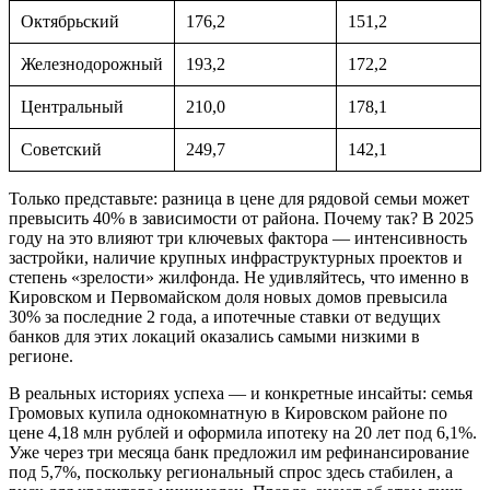
Октябрьский
176,2
151,2
Железнодорожный
193,2
172,2
Центральный
210,0
178,1
Советский
249,7
142,1
Только представьте: разница в цене для рядовой семьи может
превысить 40% в зависимости от района. Почему так? В 2025
году на это влияют три ключевых фактора — интенсивность
застройки, наличие крупных инфраструктурных проектов и
степень «зрелости» жилфонда. Не удивляйтесь, что именно в
Кировском и Первомайском доля новых домов превысила
30% за последние 2 года, а ипотечные ставки от ведущих
банков для этих локаций оказались самыми низкими в
регионе.
В реальных историях успеха — и конкретные инсайты: семья
Громовых купила однокомнатную в Кировском районе по
цене 4,18 млн рублей и оформила ипотеку на 20 лет под 6,1%.
Уже через три месяца банк предложил им рефинансирование
под 5,7%, поскольку региональный спрос здесь стабилен, а