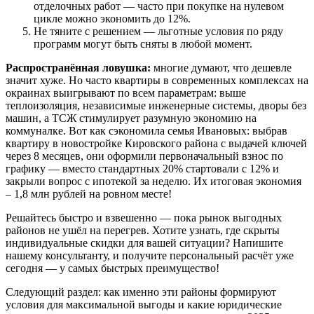
отделочных работ — часто при покупке на нулевом
цикле можно экономить до 12%.
Не тяните с решением — льготные условия по ряду
программ могут быть сняты в любой момент.
Распространённая ловушка:
многие думают, что дешевле
значит хуже. Но часто квартиры в современных комплексах на
окраинах выигрывают по всем параметрам: выше
теплоизоляция, независимые инженерные системы, дворы без
машин, а ТСЖ стимулирует разумную экономию на
коммуналке. Вот как сэкономила семья Ивановых: выбрав
квартиру в новостройке Кировского района с выдачей ключей
через 8 месяцев, они оформили первоначальный взнос по
графику — вместо стандартных 20% стартовали с 12% и
закрыли вопрос с ипотекой за неделю. Их итоговая экономия
– 1,8 млн рублей на ровном месте!
Решайтесь быстро и взвешенно — пока рынок выгодных
районов не ушёл на перегрев. Хотите узнать, где скрыты
индивидуальные скидки для вашей ситуации? Напишите
нашему консультанту, и получите персональный расчёт уже
сегодня — у самых быстрых преимущество!
Следующий раздел: как именно эти районы формируют
условия для максимальной выгоды и какие юридические