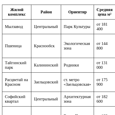
Жилой
Средняя
Район
Ориентир
комплекс
цена м²
от 181
Мылзавод
Центральный
Парк Культуры
400
Экологическая
от 144
Пшеница
Краснообск
зона
800
Тайгинский
от 131
Калининский
Родники
парк
000
Расцветай на
ст. метро
от 175
Заельцовский
Красном
«Заельцовская»
900
Софийский
Архитектурная
от 182
Центральный
квартал
зона
600