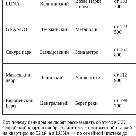
Возле Парка
от 133
LUNA
Калининский
Победы
200
от 123
GRANDO
Дзержинский
Мегаполис
500
от 167
Сакура парк
Заельцовский
Зона метро
800
Матрешкин
от 112
Ленинский
Университет
двор
900
Европейский
от 198
Центральный
Берег реки
Берег
700
Вот почему банкиры не любят рассказывать об этом: в ЖК
Софийский квартал одобряют ипотеку с пониженной ставкой
на квартиры до 52 м², а в LUNA — по семейной ипотеке до