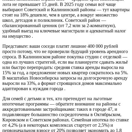
лота не превышает 15 дней. В 2025 году семьи всё чаще
выбирают Советский и Калининский районы — тут квартиры
стоят на 18% дешевле, чем в центре, а вокруг множество
школ, детсадов и поликлиник. Советский район —
сбалансированный ценник (от 7,2 млн за 2-комнатную),
удобный выезд на ключевые магистрали и адекватный налог
на имущество .
Представьте: ваши соседи платят лишние 400 000 рублей
просто потому, что не проверили будущий уровень арендного
спроса. В Калининском районе покупка студии с отделкой —
одна из лучших стратегий, если вы планируете сдавать жильё
или быстро перепродать: средняя ставка аренды выросла на
15% за год, а предложение новых квартир сократилось на 5%.
В масштабах Новосибирска запросы на долгосрочную аренду
выросли на 33%, а формат строящихся домов максимально
адаптирован к нуждам города .
Для семей с детьми и тех, кто претендует на льготные
ипотечные программы — обратите внимание на районы с
аккредитованными застройщиками: таких в городе 47, и
подавляющее большинство сосредоточены в Октябрьском,
Кировском и Советском районах. Семейная ипотека по ставке
от 4,2% (а в некоторых комплексах стартует от 2,5%) и
первоначальном взносе от 20% позволяет экономить до 1,8