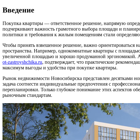
Введение
Покупка квартиры — ответственное решение, напрямую опреде
подчеркивают важность грамотного выбора площади и планир
политики и требования к жилым помещениям стали определяющ
Чтобы принять взвешенное решение, важно ориентироваться на
пространства. Например, однокомнатные квартиры с площадью
увеличенной площадью и хорошо продуманной эргономикой. А
ot-zastroyshchika.ru
, подтверждает, что практические рекоменд
максимум выгоды и удобства при покупке квартиры.
Рынок недвижимости Новосибирска представлен десятками нов
задача соотнести индивидуальные предпочтения с профессион
перепланировки. Только глубокое понимание этих аспектов о
рыночным стандартам.