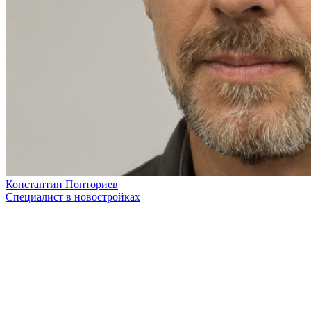
Константин Понториев
Специалист в новостройках