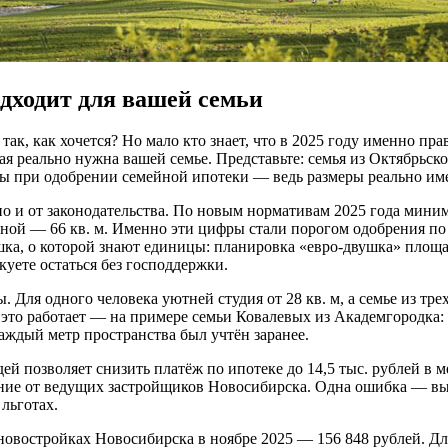
дходит для вашей семьи
 так, как хочется? Но мало кто знает, что в 2025 году именно п
рая реально нужна вашей семье. Представьте: семья из Октябрьс
вы при одобрении семейной ипотеки — ведь размеры реально им
о и от законодательства. По новым нормативам 2025 года миним
ной — 66 кв. м. Именно эти цифры стали порогом одобрения по
ка, о которой знают единицы: планировка «евро-двушка» площадь
уете остаться без господдержки.
 Для одного человека уютней студия от 28 кв. м, а семье из тр
е это работает — на примере семьи Ковалевых из Академгородка
аждый метр пространства был учтён заранее.
ей позволяет снизить платёж по ипотеке до 14,5 тыс. рублей в м
ожение от ведущих застройщиков Новосибирска. Одна ошибка — в
 льготах.
новостройках Новосибирска в ноябре 2025 — 156 848 рублей. Для