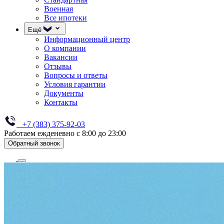
Военная
Все ипотеки
Ещё
Информационный центр
О компании
Вакансии
Отзывы
Вопросы и ответы
Условия гарантии
Документы
Контакты
+7 (383) 375-92-03
Работаем ежденевно с 8:00 до 23:00
Обратный звонок