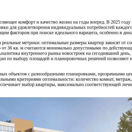
ляющее комфорт и качество жизни на годы вперед. В 2025 году
овки для удовлетворения индивидуальных потребностей каждого
им фактором при поиске идеального варианта, особенно в дин
 реальные метрики: оптимальные размеры квартир зависят от со
 от 36 кв. м считаются минимально допустимыми по действующи
налитика внутреннего рынка новостроек на сегодняшний день,
ации по выбору площадей и планировочных решений позволяют не
ых объектов с разнообразными планировками, прозрачными цен
альными критериями оптимальности: количество комнат, метраж
беспечивает выбор квартиры, максимально соответствующей лич