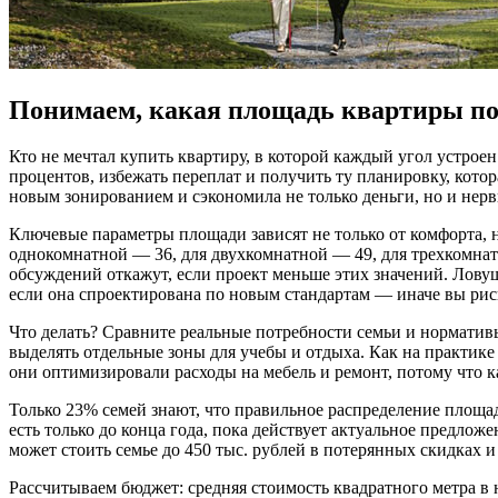
Понимаем, какая площадь квартиры по
Кто не мечтал купить квартиру, в которой каждый угол устроен
процентов, избежать переплат и получить ту планировку, кото
новым зонированием и сэкономила не только деньги, но и нер
Ключевые параметры площади зависят не только от комфорта, н
однокомнатной — 36, для двухкомнатной — 49, для трехкомнат
обсуждений откажут, если проект меньше этих значений. Ловуш
если она спроектирована по новым стандартам — иначе вы риск
Что делать? Сравните реальные потребности семьи и нормативы.
выделять отдельные зоны для учебы и отдыха. Как на практик
они оптимизировали расходы на мебель и ремонт, потому что к
Только 23% семей знают, что правильное распределение площад
есть только до конца года, пока действует актуальное предл
может стоить семье до 450 тыс. рублей в потерянных скидках и
Рассчитываем бюджет: средняя стоимость квадратного метра в 