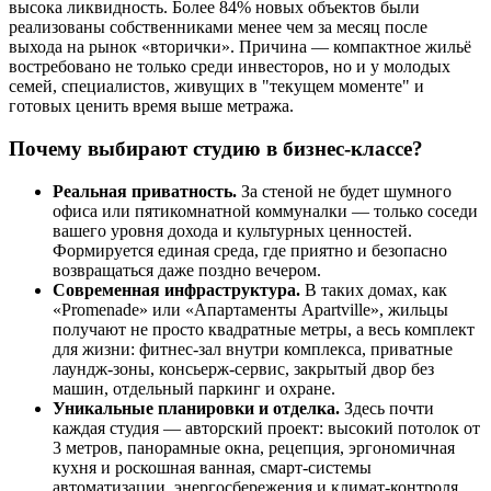
высока ликвидность. Более 84% новых объектов были
реализованы собственниками менее чем за месяц после
выхода на рынок «вторички». Причина — компактное жильё
востребовано не только среди инвесторов, но и у молодых
семей, специалистов, живущих в "текущем моменте" и
готовых ценить время выше метража.
Почему выбирают студию в бизнес-классе?
Реальная приватность.
За стеной не будет шумного
офиса или пятикомнатной коммуналки — только соседи
вашего уровня дохода и культурных ценностей.
Формируется единая среда, где приятно и безопасно
возвращаться даже поздно вечером.
Современная инфраструктура.
В таких домах, как
«Promenade» или «Апартаменты Apartville», жильцы
получают не просто квадратные метры, а весь комплект
для жизни: фитнес-зал внутри комплекса, приватные
лаундж-зоны, консьерж-сервис, закрытый двор без
машин, отдельный паркинг и охране.
Уникальные планировки и отделка.
Здесь почти
каждая студия — авторский проект: высокий потолок от
3 метров, панорамные окна, рецепция, эргономичная
кухня и роскошная ванная, смарт-системы
автоматизации, энергосбережения и климат-контроля.