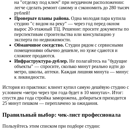
на "отделку под ключ" при неудачном расположении:
легче сделать ремонт самому и сэкономить до 280 тысяч
рублей!
Проверьте планы района.
Одна молодая пара купила
студию "с видом на реку" — через год перед окном
вырос 20-этажный ТЦ. Решение: просите документы по
перспективам строительства или консультацию у
эксперта по недвижимости.
Обманчивое соседство.
Студии рядом с сервисными
помещениями обычно дешевле, но хуже сдаются и
сложнее продаются.
Инфраструктура-дублер.
Не полагайтесь на "будущие
объекты" — спросите, сколько минут реально идти до
метро, школы, аптеки. Каждая лишняя минута — минус
к ликвидности.
История из практики: клиент купил самую дешёвую студию с
условием «метро через три года будет в 10 минутах». Итог:
спустя два года стройка заморожена, добираться приходится
25 минут пешком — переплачено за ожидания.
Правильный выбор: чек-лист профессионала
Пользуйтесь этим списком при подборе студии: