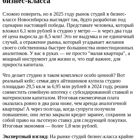
бизнес-класса
Сложно поверить, но в 2025 году рынок студий в бизнес-
классе Новосибирска выглядит так, будто разработан под
сценарии настоящей победы. Представьте человека, который
вложил 6,1 млн рублей в студию у метро — и через два года
её цена выросла до 8,5 млн! Это не выдумка и не единичный
случай, а отражение рынка, который угадывает желания
своего собственника быстрее большинства инвестиционных
аналитиков. У вас в руках — не просто "малая квартира", а
мощный инструмент для жизни и, что ещё важнее, для
прироста капитала.
Что делает студию в таком комплексе особо ценной? Вот
реальный кейс: семья двух айтишников купила студию
площадью 29,5 кв.м за 6,95 млн рублей в 2024 году, решив
совместить семейную ипотеку с субсидированной ставкой и
материнским капиталом. Итоговая ежемесячная плата
оказалась ровно в два раза ниже, чем аренда аналогичной
квартиры! А через полгода, когда супруги получили
повышение, они легко закрыли кредит заранее, сохранив за
собой право на льготную ставку для следующей покупки.
Итоговая экономия — более 1,8 млн рублей.
Экспертный взгляд:
На рынке студий бизнес-класса крайне