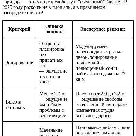
коридора — это минус к удобству и "съеденный" бюджет. В
2025 году роскошь не в площади, а в правильном
распределении зон!
Ошибка
Критерий
Экспертное решение
новичка
Открытая
Модулируемые
планировка
перегородки, скрытые
без
двери, зонирование
приватных
Зонирование
подсветкой —
зон
полноценный сон и
— ощущение
рабочая зона даже на 25
тесноты и
кв.м
хаоса
Менее 2,7 м
Потолки от 2,9 до 3,2 м
— ощущение
— ощущение свободы,
Высота
«коробки»,
естественный свет, даже
потолков
проблемы с
компактная студия
вентиляцией
выглядит дорого
Панорамное либо угловое
Маленькие
остекление, выход на
окна или