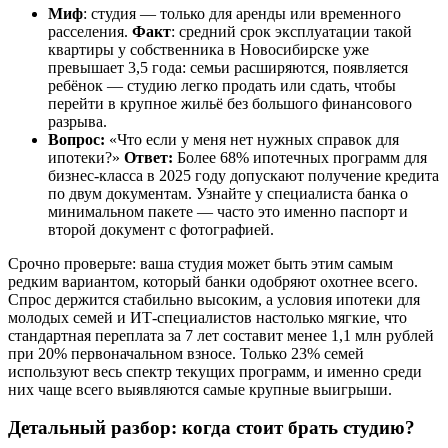
Миф
: студия — только для аренды или временного
расселения.
Факт
: средний срок эксплуатации такой
квартиры у собственника в Новосибирске уже
превышает 3,5 года: семьи расширяются, появляется
ребёнок — студию легко продать или сдать, чтобы
перейти в крупное жильё без большого финансового
разрыва.
Вопрос:
«Что если у меня нет нужных справок для
ипотеки?»
Ответ:
Более 68% ипотечных программ для
бизнес-класса в 2025 году допускают получение кредита
по двум документам. Узнайте у специалиста банка о
минимальном пакете — часто это именно паспорт и
второй документ с фотографией.
Срочно проверьте: ваша студия может быть этим самым
редким вариантом, который банки одобряют охотнее всего.
Спрос держится стабильно высоким, а условия ипотеки для
молодых семей и ИТ-специалистов настолько мягкие, что
стандартная переплата за 7 лет составит менее 1,1 млн рублей
при 20% первоначальном взносе. Только 23% семей
используют весь спектр текущих программ, и именно среди
них чаще всего выявляются самые крупные выигрыши.
Детальный разбор: когда стоит брать студию?