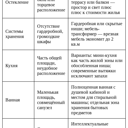
Остекление
террасу или балкон —
торцевое
простор и свет плюс
расположение
плюс к стоимости жилья
Гардеробная или скрытые
Отсутствие
ниши; мебель-
Системы
гардеробной,
трансформер — врезная
хранения
громоздкие
мебель экономит до 2
шкафы
кв.м
Варианты: мини-кухня
Часть общей
как часть жилой зоны или
площади,
Кухня
обособленная ниша;
неудобное
современные вытяжки
расположение
исключают запахи
Полноценная ванная с
Маленькая
душевой кабиной и
площадь,
местом для стиральной
Ванная
совмещённый
машины; отдельная зона
санузел
хранения бытовых
предметов
Интеллектуальные