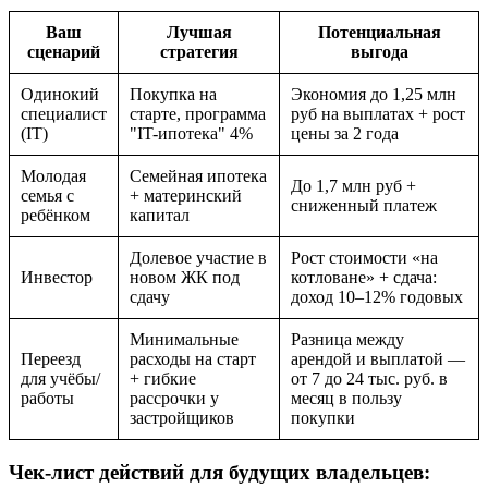
Ваш
Лучшая
Потенциальная
сценарий
стратегия
выгода
Одинокий
Покупка на
Экономия до 1,25 млн
специалист
старте, программа
руб на выплатах + рост
(IT)
"IT-ипотека" 4%
цены за 2 года
Молодая
Семейная ипотека
До 1,7 млн руб +
семья с
+ материнский
сниженный платеж
ребёнком
капитал
Долевое участие в
Рост стоимости «на
Инвестор
новом ЖК под
котловане» + сдача:
сдачу
доход 10–12% годовых
Минимальные
Разница между
Переезд
расходы на старт
арендой и выплатой —
для учёбы/
+ гибкие
от 7 до 24 тыс. руб. в
работы
рассрочки у
месяц в пользу
застройщиков
покупки
Чек-лист действий для будущих владельцев: