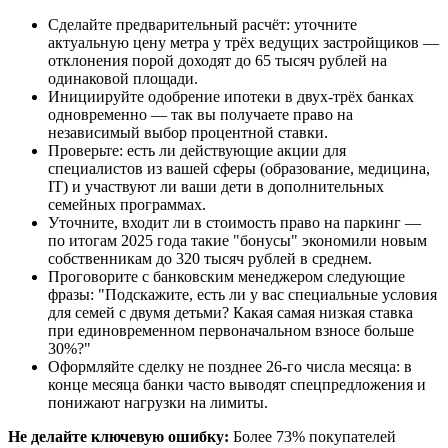
Сделайте предварительный расчёт: уточните
актуальную цену метра у трёх ведущих застройщиков —
отклонения порой доходят до 65 тысяч рублей на
одинаковой площади.
Инициируйте одобрение ипотеки в двух-трёх банках
одновременно — так вы получаете право на
независимый выбор процентной ставки.
Проверьте: есть ли действующие акции для
специалистов из вашей сферы (образование, медицина,
IT) и участвуют ли ваши дети в дополнительных
семейных программах.
Уточните, входит ли в стоимость право на паркинг —
по итогам 2025 года такие "бонусы" экономили новым
собственникам до 320 тысяч рублей в среднем.
Проговорите с банковским менеджером следующие
фразы: "Подскажите, есть ли у вас специальные условия
для семей с двумя детьми? Какая самая низкая ставка
при единовременном первоначальном взносе больше
30%?"
Оформляйте сделку не позднее 26-го числа месяца: в
конце месяца банки часто выводят спецпредложения и
понижают нагрузки на лимиты.
Не делайте ключевую ошибку:
Более 73% покупателей