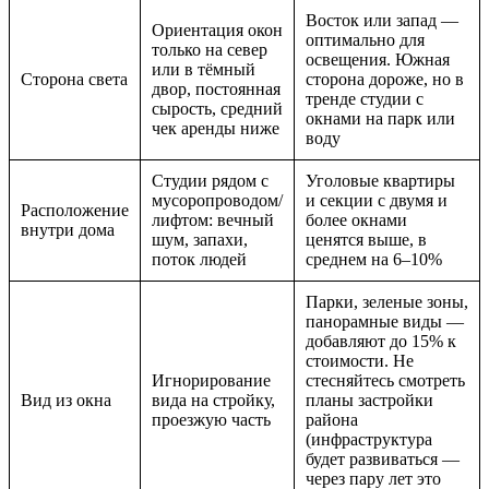
Восток или запад —
Ориентация окон
оптимально для
только на север
освещения. Южная
или в тёмный
Сторона света
сторона дороже, но в
двор, постоянная
тренде студии с
сырость, средний
окнами на парк или
чек аренды ниже
воду
Студии рядом с
Уголовые квартиры
мусоропроводом/
и секции с двумя и
Расположение
лифтом: вечный
более окнами
внутри дома
шум, запахи,
ценятся выше, в
поток людей
среднем на 6–10%
Парки, зеленые зоны,
панорамные виды —
добавляют до 15% к
стоимости. Не
Игнорирование
стесняйтесь смотреть
Вид из окна
вида на стройку,
планы застройки
проезжую часть
района
(инфраструктура
будет развиваться —
через пару лет это