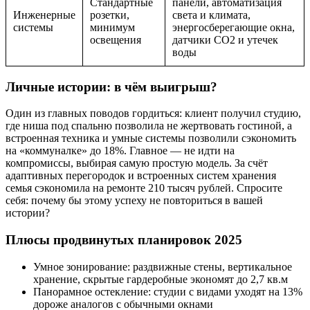
Стандартные
панели, автоматизация
Инженерные
розетки,
света и климата,
системы
минимум
энергосберегающие окна,
освещения
датчики CO2 и утечек
воды
Личные истории: в чём выигрыш?
Один из главных поводов гордиться: клиент получил студию,
где ниша под спальню позволила не жертвовать гостиной, а
встроенная техника и умные системы позволили сэкономить
на «коммуналке» до 18%. Главное — не идти на
компромиссы, выбирая самую простую модель. За счёт
адаптивных перегородок и встроенных систем хранения
семья сэкономила на ремонте 210 тысяч рублей. Спросите
себя: почему бы этому успеху не повториться в вашей
истории?
Плюсы продвинутых планировок 2025
Умное зонирование: раздвижные стены, вертикальное
хранение, скрытые гардеробные экономят до 2,7 кв.м
Панорамное остекление: студии с видами уходят на 13%
дороже аналогов с обычными окнами