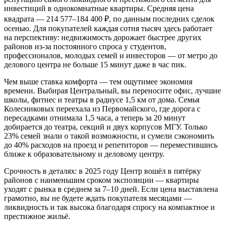
инвестиций в однокомнатные квартиры. Средняя цена
квадрата — 214 577–184 400 ₽, по данным последних сделок
осенью. Для покупателей каждая сотня тысяч здесь работает
на перспективу: недвижимость дорожает быстрее других
районов из-за постоянного спроса у студентов,
профессионалов, молодых семей и инвесторов — от метро до
делового центра не больше 15 минут даже в час пик.
Чем выше ставка комфорта — тем ощутимее экономия
времени. Выбирая Центральный, вы переносите офис, лучшие
школы, фитнес и театры в радиусе 1,5 км от дома. Семья
Колесниковых переехала из Первомайского, где дорога с
пересадками отнимала 1,5 часа, а теперь за 20 минут
добирается до театра, секций и двух корпусов МГУ. Только
23% семей знали о такой возможности, и сумели сэкономить
до 40% расходов на проезд и репетиторов — переместившись
ближе к образовательному и деловому центру.
Срочность в деталях: в 2025 году Центр вошёл в пятёрку
районов с наименьшим сроком экспозиции — квартиры
уходят с рынка в среднем за 7–10 дней. Если цена выставлена
грамотно, вы не будете ждать покупателя месяцами —
ликвидность и так высока благодаря спросу на компактное и
престижное жильё.