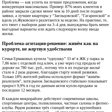
Проблема — как успеть на лучшие предложения, когда
конкуренция максимальна. Пример: 87% моих клиентов в
районе закрыли сделки менее чем за 10 дней после подачи
заявки, а лучшие квартиры у “Заельцовской”, “Гагаринской” и
вдоль ул.Жуковского разлетаются за неделю. На практике, те,
кто тянет с выбором даже на 3–4 дня, вынуждены брать менее
выгодные варианты или ждать следующую волну ввода
жилья.
Проблема-агитация-решение: живём как на
курорте, не жертвуя удобствами
Семья Ермаковых купила “однушку” 33 м² в ЖК у парка за
7,86 млн с отделкой под ключ, а уже через год продала её
дороже на 780 тыс. руб., потому что в их подъезде жильё
стало в 2 раза дороже, благодаря старту новой развязки.
Только 18% жителей района используют формат “живём-
реализуем”, хотя рынок Заельцовского стабильно показывает
прирост 9,9% в год по данным актов купли-продажи за
последние 12 месяцев.
В каждом микрорайоне действуют современные школы,
спортивные центры, поликлиники, частные салоны и фитнес-
клубы. Рядом развязки трёх станций метро и крупнейших