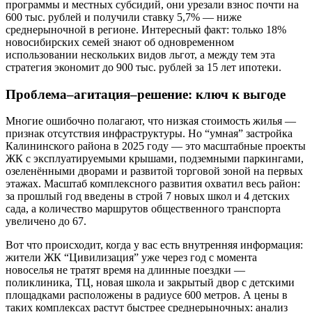
программы и местных субсидий, они урезали взнос почти на
600 тыс. рублей и получили ставку 5,7% — ниже
среднерыночной в регионе. Интересный факт: только 18%
новосибирских семей знают об одновременном
использовании нескольких видов льгот, а между тем эта
стратегия экономит до 900 тыс. рублей за 15 лет ипотеки.
Проблема–агитация–решение: ключ к выгоде
Многие ошибочно полагают, что низкая стоимость жилья —
признак отсутствия инфраструктуры. Но “умная” застройка
Калининского района в 2025 году — это масштабные проекты
ЖК с эксплуатируемыми крышами, подземными паркингами,
озеленёнными дворами и развитой торговой зоной на первых
этажах. Масштаб комплексного развития охватил весь район:
за прошлый год введены в строй 7 новых школ и 4 детских
сада, а количество маршрутов общественного транспорта
увеличено до 67.
Вот что происходит, когда у вас есть внутренняя информация:
жители ЖК “Цивилизация” уже через год с момента
новоселья не тратят время на длинные поездки —
поликлиника, ТЦ, новая школа и закрытый двор с детскими
площадками расположены в радиусе 600 метров. А цены в
таких комплексах растут быстрее среднерыночных: анализ