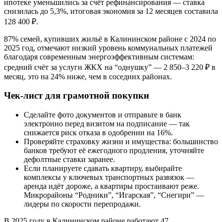
ипотеке уменьшились за счёт рефинансирования — ставка
снизилась до 5,3%, итоговая экономия за 12 месяцев составила
128 400 ₽.
87% семей, купивших жильё в Калининском районе с 2024 по
2025 год, отмечают низкий уровень коммунальных платежей
благодаря современным энергоэффективным системам:
средний счёт за услуги ЖКХ на “однушку” — 2 850–3 220 ₽ в
месяц, это на 24% ниже, чем в соседних районах.
Чек-лист для грамотной покупки
Сделайте фото документов и отправьте в банк
электронно перед визитом на подписание — так
снижается риск отказа в одобрении на 16%.
Проверяйте страховку жизни и имущества: большинство
банков требуют её ежегодного продления, уточняйте
дефолтные ставки заранее.
Если планируете сдавать квартиру, выбирайте
комплексы у ключевых транспортных развязок —
аренда идёт дороже, а квартиры простаивают реже.
Микрорайоны “Родники”, “Игарская”, “Снегири” —
лидеры по скорости перепродажи.
В 2025 году в Калининском районе работают 47