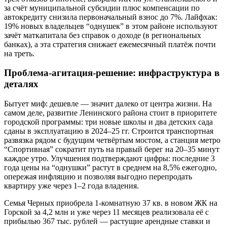
за счёт муниципальной субсидии плюс компенсации по
автокредиту снизила первоначальный взнос до 7%. Лайфхак:
19% новых владельцев “однушек” в этом районе используют
зачёт маткапитала без справок о доходе (в региональных
банках), а эта стратегия снижает ежемесячный платёж почти
на треть.
Проблема-агитация-решение: инфраструктура в
деталях
Бытует миф: дешевле — значит далеко от центра жизни. На
самом деле, развитие Ленинского района стоит в приоритете
городской программы: три новые школы и два детских сада
сданы в эксплуатацию в 2024–25 гг. Строится транспортная
развязка рядом с будущим четвёртым мостом, а станция метро
“Спортивная” сократит путь на правый берег на 20–35 минут
каждое утро. Улучшения подтверждают цифры: последние 3
года цены на “однушки” растут в среднем на 8,5% ежегодно,
опережая инфляцию и позволяя выгодно перепродать
квартиру уже через 1–2 года владения.
Семья Черных приобрела 1-комнатную 37 кв. в новом ЖК на
Горской за 4,2 млн и уже через 11 месяцев реализовала её с
прибылью 367 тыс. рублей — растущие арендные ставки и