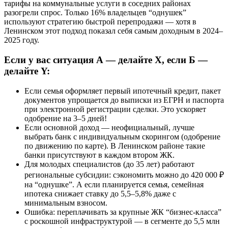
тарифы на коммунальные услуги в соседних районах
разогрели спрос. Только 16% владельцев “однушек”
используют стратегию быстрой перепродажи — хотя в
Ленинском этот подход показал себя самым доходным в 2024–
2025 году.
Если у вас ситуация А — делайте Х, если Б —
делайте Y:
Если семья оформляет первый ипотечный кредит, пакет
документов упрощается до выписки из ЕГРН и паспорта
при электронной регистрации сделки. Это ускоряет
одобрение на 3–5 дней!
Если основной доход — неофициальный, лучше
выбрать банк с индивидуальным скорингом (одобрение
по движению по карте). В Ленинском районе такие
банки присутствуют в каждом втором ЖК.
Для молодых специалистов (до 35 лет) работают
региональные субсидии: сэкономить можно до 420 000 ₽
на “однушке”. А если планируется семья, семейная
ипотека снижает ставку до 5,5–5,8% даже с
минимальным взносом.
Ошибка: переплачивать за крупные ЖК “бизнес-класса”
с роскошной инфраструктурой — в сегменте до 5,5 млн