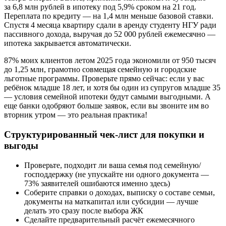
за 6,8 млн рублей в ипотеку под 5,9% сроком на 21 год.
Переплата по кредиту — на 1,4 млн меньше базовой ставки.
Спустя 4 месяца квартиру сдали в аренду студенту НГУ ради
пассивного дохода, выручая до 52 000 рублей ежемесячно —
ипотека закрывается автоматически.
87% моих клиентов летом 2025 года экономили от 950 тысяч
до 1,25 млн, грамотно совмещая семейную и городские
льготные программы. Проверьте прямо сейчас: если у вас
ребёнок младше 18 лет, и хотя бы один из супругов младше 35
— условия семейной ипотеки будут самыми выгодными. А
еще банки одобряют больше заявок, если вы звоните им во
вторник утром — это реальная практика!
Структурированный чек-лист для покупки и
выгоды
Проверьте, подходит ли ваша семья под семейную/
господдержку (не упускайте ни одного документа —
73% заявителей ошибаются именно здесь)
Соберите справки о доходах, выписку о составе семьи,
документы на маткапитал или субсидии — лучше
делать это сразу после выбора ЖК
Сделайте предварительный расчёт ежемесячного