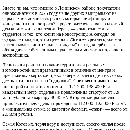
Знаете ли вы, что именно в Ленинском районе покупатели
однокомнатных в 2025 году чаще других выигрывают на
скрытых возможностях рынка, которые не афишируют
консультанты новостроек? Представьте: вчера ваш знакомый
думал, что жильё на левом берегу — компромисс для
студентов и тех, кто копит на новостройку. А сегодня он
оформляет квартиру по цене на 25% ниже среднегородской,
рассчитывает “ипотечные каникулы” на год вперёд — и
обзаводится собственным парковочным местом в подарок от
застройщика.
Ленинский район называют территорией реальных
возможностей для прагматичных: в отличие от центра и
престижных кварталов правого берега, здесь одни из самых
демократичных цен на “однушки”. Средняя стоимость на
новостройки по итогам осени — 121 200–138 400 ₽ за
квадратный метр, отдельные предложения стартуют от 3,9
млн рублей за квартиру 30-35 м². Вторичный рынок ещё
привлекательнее: сделки проходят по 112 000–122 000 ₽ за м²,
а минимальная сумма за квартиру формата «старт» — всего от
2,6 млн рублей.
Семья Котовых, теряя веру в доступность своего жилья после
трёх отказов в ипотеке, выбрала ЖК на ул. Станиславского и