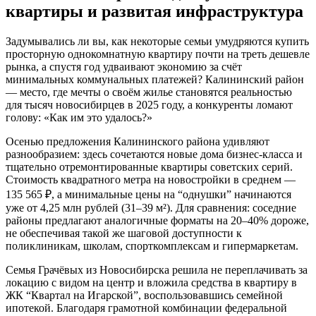
квартиры и развитая инфраструктура
Задумывались ли вы, как некоторые семьи умудряются купить
просторную однокомнатную квартиру почти на треть дешевле
рынка, а спустя год удваивают экономию за счёт
минимальных коммунальных платежей? Калининский район
— место, где мечты о своём жилье становятся реальностью
для тысяч новосибирцев в 2025 году, а конкуренты ломают
голову: «Как им это удалось?»
Осенью предложения Калининского района удивляют
разнообразием: здесь сочетаются новые дома бизнес-класса и
тщательно отремонтированные квартиры советских серий.
Стоимость квадратного метра на новостройки в среднем —
135 565 ₽, а минимальные цены на “однушки” начинаются
уже от 4,25 млн рублей (31–39 м²). Для сравнения: соседние
районы предлагают аналогичные форматы на 20–40% дороже,
не обеспечивая такой же шаговой доступности к
поликлиникам, школам, спорткомплексам и гипермаркетам.
Семья Грачёвых из Новосибирска решила не переплачивать за
локацию с видом на центр и вложила средства в квартиру в
ЖК “Квартал на Игарской”, воспользовавшись семейной
ипотекой. Благодаря грамотной комбинации федеральной