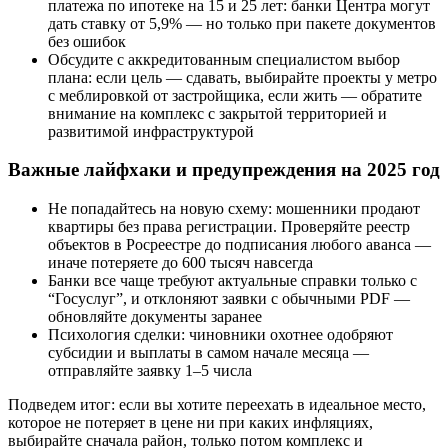
платежа по ипотеке на 15 и 25 лет: банки Центра могут
дать ставку от 5,9% — но только при пакете документов
без ошибок
Обсудите с аккредитованным специалистом выбор
плана: если цель — сдавать, выбирайте проекты у метро
с меблировкой от застройщика, если жить — обратите
внимание на комплекс с закрытой территорией и
развитимой инфраструктурой
Важные лайфхаки и предупреждения на 2025 год
Не попадайтесь на новую схему: мошенники продают
квартиры без права регистрации. Проверяйте реестр
объектов в Росреестре до подписания любого аванса —
иначе потеряете до 600 тысяч навсегда
Банки все чаще требуют актуальные справки только с
“Госуслуг”, и отклоняют заявки с обычными PDF —
обновляйте документы заранее
Психология сделки: чиновники охотнее одобряют
субсидии и выплаты в самом начале месяца —
отправляйте заявку 1–5 числа
Подведем итог: если вы хотите переехать в идеальное место,
которое не потеряет в цене ни при каких инфляциях,
выбирайте сначала район, только потом комплекс и