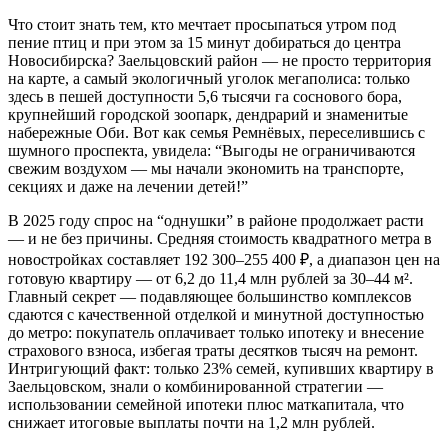
Что стоит знать тем, кто мечтает просыпаться утром под
пение птиц и при этом за 15 минут добираться до центра
Новосибирска? Заельцовский район — не просто территория
на карте, а самый экологичный уголок мегаполиса: только
здесь в пешей доступности 5,6 тысячи га соснового бора,
крупнейший городской зоопарк, дендрарий и знаменитые
набережные Оби. Вот как семья Ремнёвыx, переселившись с
шумного проспекта, увидела: “Выгоды не ограничиваются
свежим воздухом — мы начали экономить на транспорте,
секциях и даже на лечении детей!”
В 2025 году спрос на “однушки” в районе продолжает расти
— и не без причины. Средняя стоимость квадратного метра в
новостройках составляет 192 300–255 400 ₽, а диапазон цен на
готовую квартиру — от 6,2 до 11,4 млн рублей за 30–44 м².
Главный секрет — подавляющее большинство комплексов
сдаются с качественной отделкой и минутной доступностью
до метро: покупатель оплачивает только ипотеку и внесение
страхового взноса, избегая траты десятков тысяч на ремонт.
Интригующий факт: только 23% семей, купивших квартиру в
Заельцовском, знали о комбинированной стратегии —
использовании семейной ипотеки плюс маткапитала, что
снижает итоговые выплаты почти на 1,2 млн рублей.