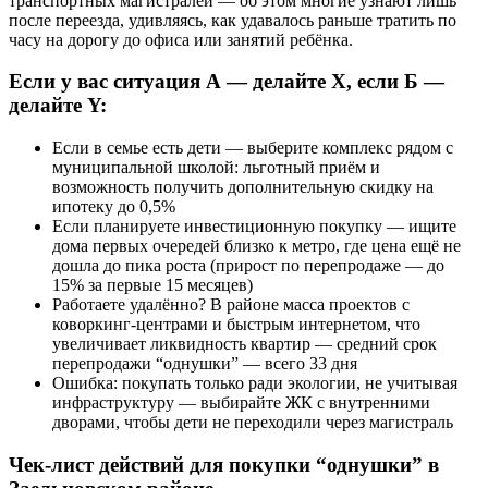
транспортных магистралей — об этом многие узнают лишь
после переезда, удивляясь, как удавалось раньше тратить по
часу на дорогу до офиса или занятий ребёнка.
Если у вас ситуация А — делайте Х, если Б —
делайте Y:
Если в семье есть дети — выберите комплекс рядом с
муниципальной школой: льготный приём и
возможность получить дополнительную скидку на
ипотеку до 0,5%
Если планируете инвестиционную покупку — ищите
дома первых очередей близко к метро, где цена ещё не
дошла до пика роста (прирост по перепродаже — до
15% за первые 15 месяцев)
Работаете удалённо? В районе масса проектов с
коворкинг-центрами и быстрым интернетом, что
увеличивает ликвидность квартир — средний срок
перепродажи “однушки” — всего 33 дня
Ошибка: покупать только ради экологии, не учитывая
инфраструктуру — выбирайте ЖК с внутренними
дворами, чтобы дети не переходили через магистраль
Чек-лист действий для покупки “однушки” в