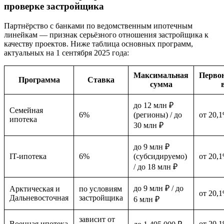
проверке застройщика
Партнёрство с банками по ведомственным ипотечным
линейкам — признак серьёзного отношения застройщика к
качеству проектов. Ниже таблица основных программ,
актуальных на 1 сентября 2025 года:
Максимальная
Перво
Программа
Ставка
сумма
до 12 млн ₽
Семейная
6%
(регионы) / до
от 20,
ипотека
30 млн ₽
до 9 млн ₽
IT-ипотека
6%
(субсидируемо)
от 20,
/ до 18 млн ₽
до 9 млн ₽ / до
Арктическая и
по условиям
от 20,
Дальневосточная
застройщика
6 млн ₽
зависит от
Военная ипотека
от 20,