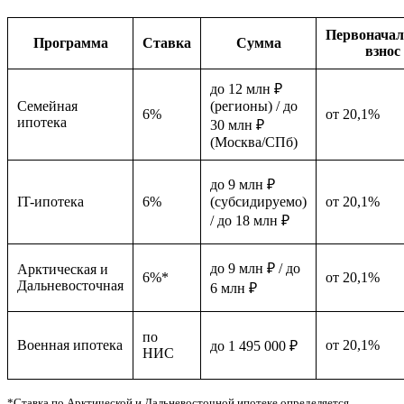
Первонача
Программа
Ставка
Сумма
взнос
до 12 млн ₽
Семейная
(регионы) / до
6%
от 20,1%
ипотека
30 млн ₽
(Москва/СПб)
до 9 млн ₽
IT-ипотека
6%
(субсидируемо)
от 20,1%
/ до 18 млн ₽
до 9 млн ₽ / до
Арктическая и
6%*
от 20,1%
Дальневосточная
6 млн ₽
по
Военная ипотека
от 20,1%
до 1 495 000 ₽
НИС
*Ставка по Арктической и Дальневосточной ипотеке определяется