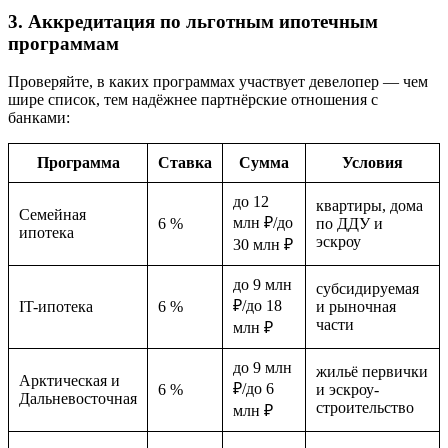
3. Аккредитация по льготным ипотечным
программам
Проверяйте, в каких программах участвует девелопер — чем
шире список, тем надёжнее партнёрские отношения с
банками:
Программа
Ставка
Сумма
Условия
до 12
квартиры, дома
Семейная
млн ₽/до
6 %
по ДДУ и
ипотека
эскроу
30 млн ₽
до 9 млн
субсидируемая
₽/до 18
IT-ипотека
6 %
и рыночная
части
млн ₽
до 9 млн
жильё первички
Арктическая и
₽/до 6
6 %
и эскроу-
Дальневосточная
строительство
млн ₽