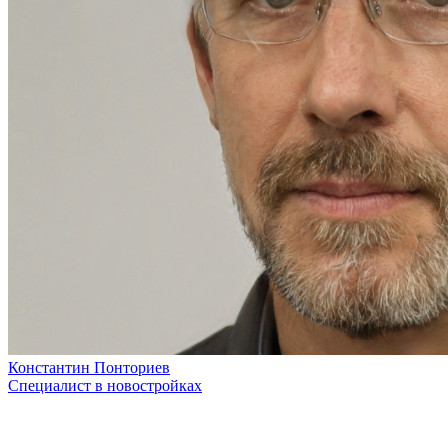
Константин Понториев
Специалист в новостройках