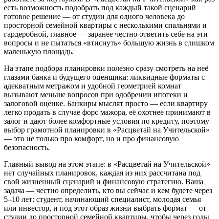
есть возможность подобрать под каждый такой сценарий
готовое решение — от студии для одного человека до
просторной семейной квартиры с несколькими спальнями и
гардеробной, главное — заранее честно ответить себе на эти
вопросы и не пытаться «втиснуть» большую жизнь в слишком
маленькую площадь.
На этапе подбора планировки полезно сразу смотреть на неё
глазами банка и будущего оценщика: ликвидные форматы с
адекватным метражом и удобной геометрией комнат
вызывают меньше вопросов при одобрении ипотеки и
залоговой оценке. Банкиры мыслят просто — если квартиру
легко продать в случае форс мажора, её охотнее принимают в
залог и дают более комфортные условия по кредиту, поэтому
выбор грамотной планировки в «Расцветай на Учительской»
— это не только про комфорт, но и про финансовую
безопасность.
Главный вывод на этом этапе: в «Расцветай на Учительской»
нет случайных планировок, каждая из них рассчитана под
свой жизненный сценарий и финансовую стратегию. Ваша
задача — честно определить, кто вы сейчас и кем будете через
5–10 лет: студент, начинающий специалист, молодая семья
или инвестор, и под этот образ жизни выбрать формат — от
студии до просторной семейной квартиры, чтобы через годы