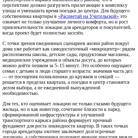
перспективе должно разгрузить прилегающие к комплексу
улицы и уменьшить время поездки до центра. Для будущего
собственника квартиры в
«Расцветай на Учительской»
это
означает не только улучшение личного комфорта, но и рост
привлекательности локации для арендаторов и покупателей,
когда проект будет полностью заселён.
С точки зрения ежедневных сценариев жизни район вокруг
дома уже работает как самодостаточный «микроцентр»: рядом
расположены школы, детские сады, продуктовые магазины,
медицинские учреждения и объекты досуга, до которых
можно дойти пешком за 5–15 минут. Это особенно ощущают
семьи с детьми и люди старшего возраста: значимая часть дел
— от посещения поликлиники до кружков и секций —
решается в пределах квартала, а поездки в центр становятся
делом выбора, а не ежедневной вынужденной
необходимостью.
Для тех, кто оценивает локацию не только глазами будущего
жильца, но и как инвестор, сочетание близости к парку,
сформированной инфраструктуры и улучшений
транспортного каркаса района формирует прочный
фундамент для роста ликвидности квартир. В таких точках
города арендаторы охотнее заключают долгосрочные
договоры, а собственники получают меньше простоев между