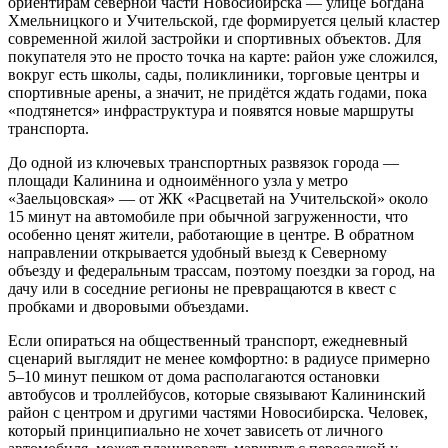
ориентирам северной части Новосибирска — улице Богдана
Хмельницкого и Учительской, где формируется целый кластер
современной жилой застройки и спортивных объектов. Для
покупателя это не просто точка на карте: район уже сложился,
вокруг есть школы, сады, поликлиники, торговые центры и
спортивные арены, а значит, не придётся ждать годами, пока
«подтянется» инфраструктура и появятся новые маршруты
транспорта.
До одной из ключевых транспортных развязок города —
площади Калинина и одноимённого узла у метро
«Заельцовская» — от ЖК «Расцветай на Учительской» около
15 минут на автомобиле при обычной загруженности, что
особенно ценят жители, работающие в центре. В обратном
направлении открывается удобный выезд к Северному
объезду и федеральным трассам, поэтому поездки за город, на
дачу или в соседние регионы не превращаются в квест с
пробками и дворовыми объездами.
Если опираться на общественный транспорт, ежедневный
сценарий выглядит не менее комфортно: в радиусе примерно
5–10 минут пешком от дома располагаются остановки
автобусов и троллейбусов, которые связывают Калининский
район с центром и другими частями Новосибирска. Человек,
который принципиально не хочет зависеть от личного