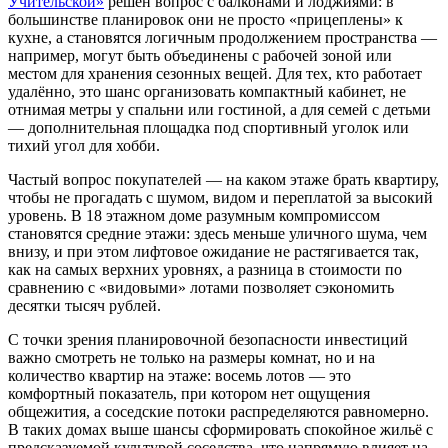
Учительской»
решён вопрос с балконами и лоджиями: в
большинстве планировок они не просто «прицеплены» к
кухне, а становятся логичным продолжением пространства —
например, могут быть объединены с рабочей зоной или
местом для хранения сезонных вещей. Для тех, кто работает
удалённо, это шанс организовать компактный кабинет, не
отнимая метры у спальни или гостиной, а для семей с детьми
— дополнительная площадка под спортивный уголок или
тихий угол для хобби.
Частый вопрос покупателей — на каком этаже брать квартиру,
чтобы не прогадать с шумом, видом и переплатой за высокий
уровень. В 18 этажном доме разумным компромиссом
становятся средние этажи: здесь меньше уличного шума, чем
внизу, и при этом лифтовое ожидание не растягивается так,
как на самых верхних уровнях, а разница в стоимости по
сравнению с «видовыми» лотами позволяет сэкономить
десятки тысяч рублей.
С точки зрения планировочной безопасности инвестиций
важно смотреть не только на размеры комнат, но и на
количество квартир на этаже: восемь лотов — это
комфортный показатель, при котором нет ощущения
общежития, а соседские потоки распределяются равномерно.
В таких домах выше шансы сформировать спокойное жильё с
предсказуемой культурой соседства, что напрямую влияет на