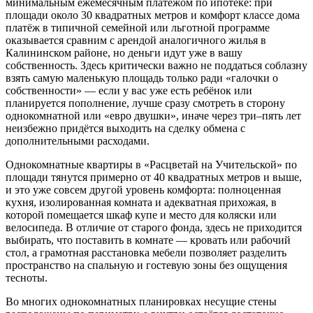
минимальным ежемесячным платежом по ипотеке: при
площади около 30 квадратных метров и комфорт классе дома
платёж в типичной семейной или льготной программе
оказывается сравним с арендой аналогичного жилья в
Калининском районе, но деньги идут уже в вашу
собственность. Здесь критически важно не поддаться соблазну
взять самую маленькую площадь только ради «галочки о
собственности» — если у вас уже есть ребёнок или
планируется пополнение, лучше сразу смотреть в сторону
однокомнатной или «евро двушки», иначе через три–пять лет
неизбежно придётся выходить на сделку обмена с
дополнительными расходами.
Однокомнатные квартиры в «Расцветай на Учительской» по
площади тянутся примерно от 40 квадратных метров и выше,
и это уже совсем другой уровень комфорта: полноценная
кухня, изолированная комната и адекватная прихожая, в
которой помещается шкаф купе и место для коляски или
велосипеда. В отличие от старого фонда, здесь не приходится
выбирать, что поставить в комнате — кровать или рабочий
стол, а грамотная расстановка мебели позволяет разделить
пространство на спальную и гостевую зоны без ощущения
тесноты.
Во многих однокомнатных планировках несущие стены