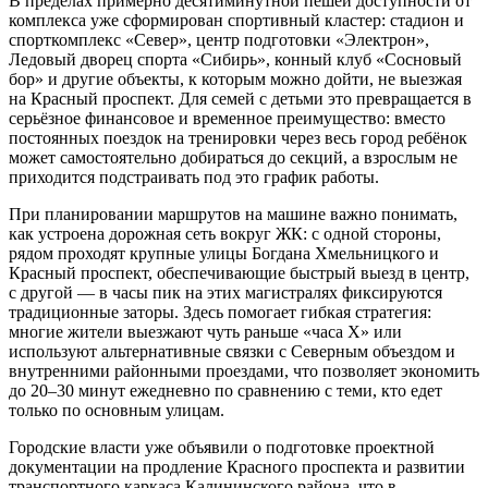
В пределах примерно десятиминутной пешей доступности от
комплекса уже сформирован спортивный кластер: стадион и
спорткомплекс «Север», центр подготовки «Электрон»,
Ледовый дворец спорта «Сибирь», конный клуб «Сосновый
бор» и другие объекты, к которым можно дойти, не выезжая
на Красный проспект. Для семей с детьми это превращается в
серьёзное финансовое и временное преимущество: вместо
постоянных поездок на тренировки через весь город ребёнок
может самостоятельно добираться до секций, а взрослым не
приходится подстраивать под это график работы.
При планировании маршрутов на машине важно понимать,
как устроена дорожная сеть вокруг ЖК: с одной стороны,
рядом проходят крупные улицы Богдана Хмельницкого и
Красный проспект, обеспечивающие быстрый выезд в центр,
с другой — в часы пик на этих магистралях фиксируются
традиционные заторы. Здесь помогает гибкая стратегия:
многие жители выезжают чуть раньше «часа Х» или
используют альтернативные связки с Северным объездом и
внутренними районными проездами, что позволяет экономить
до 20–30 минут ежедневно по сравнению с теми, кто едет
только по основным улицам.
Городские власти уже объявили о подготовке проектной
документации на продление Красного проспекта и развитии
транспортного каркаса Калининского района, что в