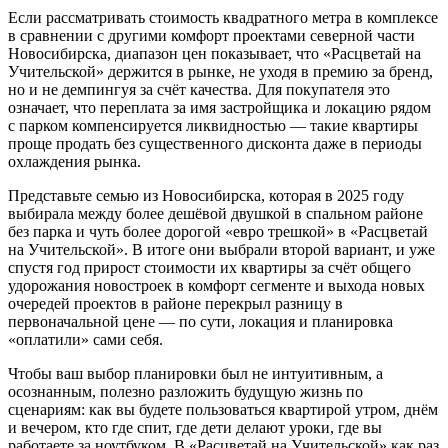
Если рассматривать стоимость квадратного метра в комплексе
в сравнении с другими комфорт проектами северной части
Новосибирска, диапазон цен показывает, что «Расцветай на
Учительской» держится в рынке, не уходя в премию за бренд,
но и не демпингуя за счёт качества. Для покупателя это
означает, что переплата за имя застройщика и локацию рядом
с парком компенсируется ликвидностью — такие квартиры
проще продать без существенного дисконта даже в периоды
охлаждения рынка.
Представьте семью из Новосибирска, которая в 2025 году
выбирала между более дешёвой двушкой в спальном районе
без парка и чуть более дорогой «евро трешкой» в «Расцветай
на Учительской». В итоге они выбрали второй вариант, и уже
спустя год прирост стоимости их квартиры за счёт общего
удорожания новостроек в комфорт сегменте и выхода новых
очередей проектов в районе перекрыл разницу в
первоначальной цене — по сути, локация и планировка
«оплатили» сами себя.
Чтобы ваш выбор планировки был не интуитивным, а
осознанным, полезно разложить будущую жизнь по
сценариям: как вы будете пользоваться квартирой утром, днём
и вечером, кто где спит, где дети делают уроки, где вы
работаете за ноутбуком. В «Расцветай на Учительской» как раз