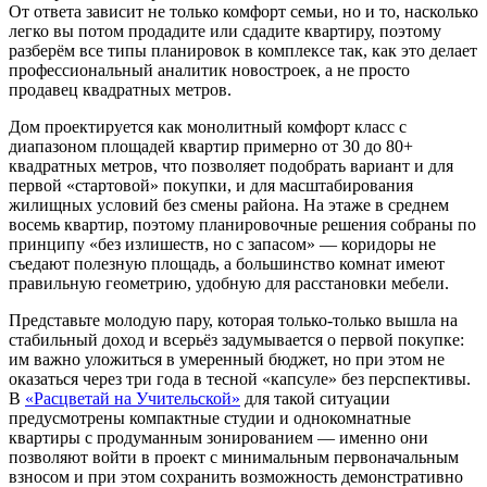
От ответа зависит не только комфорт семьи, но и то, насколько
легко вы потом продадите или сдадите квартиру, поэтому
разберём все типы планировок в комплексе так, как это делает
профессиональный аналитик новостроек, а не просто
продавец квадратных метров.
Дом проектируется как монолитный комфорт класс с
диапазоном площадей квартир примерно от 30 до 80+
квадратных метров, что позволяет подобрать вариант и для
первой «стартовой» покупки, и для масштабирования
жилищных условий без смены района. На этаже в среднем
восемь квартир, поэтому планировочные решения собраны по
принципу «без излишеств, но с запасом» — коридоры не
съедают полезную площадь, а большинство комнат имеют
правильную геометрию, удобную для расстановки мебели.
Представьте молодую пару, которая только-только вышла на
стабильный доход и всерьёз задумывается о первой покупке:
им важно уложиться в умеренный бюджет, но при этом не
оказаться через три года в тесной «капсуле» без перспективы.
В
«Расцветай на Учительской»
для такой ситуации
предусмотрены компактные студии и однокомнатные
квартиры с продуманным зонированием — именно они
позволяют войти в проект с минимальным первоначальным
взносом и при этом сохранить возможность демонстративно