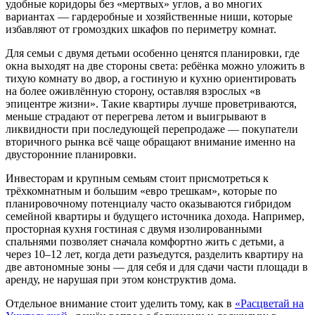
удобные коридоры без «мертвых» углов, а во многих
вариантах — гардеробные и хозяйственные ниши, которые
избавляют от громоздких шкафов по периметру комнат.
Для семьи с двумя детьми особенно ценятся планировки, где
окна выходят на две стороны света: ребёнка можно уложить в
тихую комнату во двор, а гостиную и кухню ориентировать
на более оживлённую сторону, оставляя взрослых «в
эпицентре жизни». Такие квартиры лучше проветриваются,
меньше страдают от перегрева летом и выигрывают в
ликвидности при последующей перепродаже — покупатели
вторичного рынка всё чаще обращают внимание именно на
двусторонние планировки.
Инвесторам и крупным семьям стоит присмотреться к
трёхкомнатным и большим «евро трешкам», которые по
планировочному потенциалу часто оказываются гибридом
семейной квартиры и будущего источника дохода. Например,
просторная кухня гостиная с двумя изолированными
спальнями позволяет сначала комфортно жить с детьми, а
через 10–12 лет, когда дети разъедутся, разделить квартиру на
две автономные зоны — для себя и для сдачи части площади в
аренду, не нарушая при этом конструктив дома.
Отдельное внимание стоит уделить тому, как в
«Расцветай на