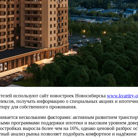
телей используют сайт новостроек Новосибирска
www.kvartiry-ot
лексов, получать информацию о специальных акциях и ипотечн
ртиру для собственного проживания.
чивается несколькими факторами: активным развитием транспо
нными программами поддержки ипотеки и высоким уровнем довер
востройках выросла более чем на 16%, однако ценовой разброс 
ный анализ рынка позволяет подобрать комфортное и надёжное 