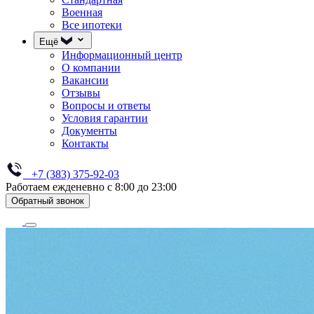
Военная
Все ипотеки
Ещё
Информационный центр
О компании
Вакансии
Отзывы
Вопросы и ответы
Условия гарантии
Документы
Контакты
+7 (383) 375-92-03
Работаем ежденевно с 8:00 до 23:00
Обратный звонок