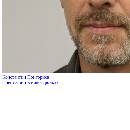
Константин Понториев
Специалист в новостройках