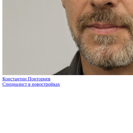
Константин Понториев
Специалист в новостройках