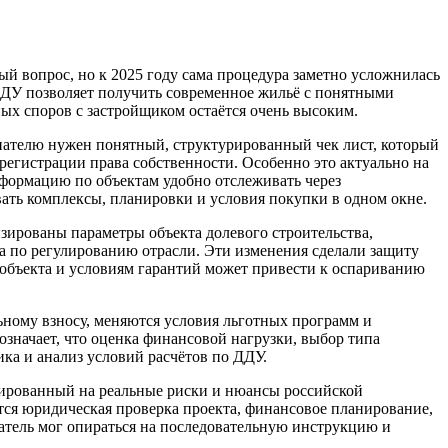
й вопрос, но к 2025 году сама процедура заметно усложнилась
ДДУ позволяет получить современное жильё с понятными
ых споров с застройщиком остаётся очень высоким.
упателю нужен понятный, структурированный чек лист, который
регистрации права собственности. Особенно это актуально на
нформацию по объектам удобно отслеживать через
ать комплексы, планировки и условия покупки в одном окне.
изированы параметры объекта долевого строительства,
а по регулированию отрасли. Эти изменения сделали защиту
объекта и условиям гарантий может привести к оспариванию
ьному взносу, меняются условия льготных программ и
означает, что оценка финансовой нагрузки, выбор типа
ка и анализ условий расчётов по ДДУ.
нтированный на реальные риски и нюансы российской
тся юридическая проверка проекта, финансовое планирование,
татель мог опираться на последовательную инструкцию и