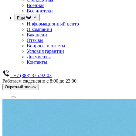
Военная
Все ипотеки
Ещё
Информационный центр
О компании
Вакансии
Отзывы
Вопросы и ответы
Условия гарантии
Документы
Контакты
+7 (383) 375-92-03
Работаем ежденевно с 8:00 до 23:00
Обратный звонок