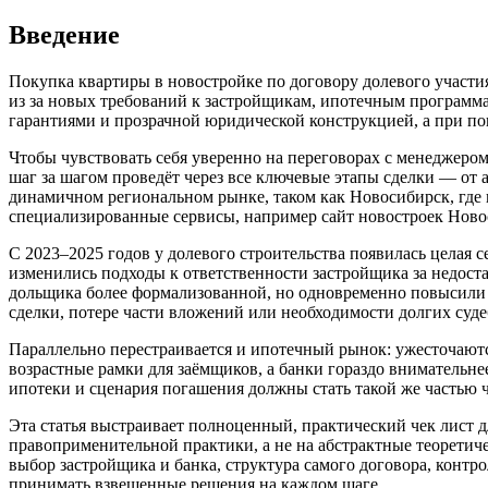
Введение
Покупка квартиры в новостройке по договору долевого участи
из за новых требований к застройщикам, ипотечным программ
гарантиями и прозрачной юридической конструкцией, а при по
Чтобы чувствовать себя уверенно на переговорах с менеджеро
шаг за шагом проведёт через все ключевые этапы сделки — от 
динамичном региональном рынке, таком как Новосибирск, где 
специализированные сервисы, например сайт новостроек Нов
С 2023–2025 годов у долевого строительства появилась целая 
изменились подходы к ответственности застройщика за недост
дольщика более формализованной, но одновременно повысили 
сделки, потере части вложений или необходимости долгих суде
Параллельно перестраивается и ипотечный рынок: ужесточают
возрастные рамки для заёмщиков, а банки гораздо внимательне
ипотеки и сценария погашения должны стать такой же частью ч
Эта статья выстраивает полноценный, практический чек лист 
правоприменительной практики, а не на абстрактные теоретич
выбор застройщика и банка, структура самого договора, контр
принимать взвешенные решения на каждом шаге.