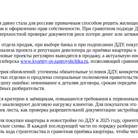
я давно стала для россиян привычным способом решить жилищны
ам и оформлению прав собственности. При грамотном подходе 
верхностной проверке документов риск потери денег или затяжн
м отдела продаж, при выборе банка и при подписании ДДУ, пок
анализа проекта и репутации девелопера до приёмки квартиры и 
новые проекты регулярно выводятся в продажу, а актуальную и
осибирска
www.kvartiry-ot-zastroyshchika.ru
, позволяющий сравнив
серия обновлений: уточнены обязательные условия ДДУ, конкрет
атки отделки и продлены специальные полномочия правительств
цену ошибки: невнимание к деталям договора, срокам передачи 
бных разбирательств.
ся критерии к заёмщикам, повышаются требования к первоначал
е анализируют долговую нагрузку клиентов. Для покупателя это 
ек листа, как проверка разрешительной документации застройщи
для покупки квартиры в новостройке по ДДУ в 2025 году, орие
еские схемы. В каждой последующей части по порядку разбираю
оль хода строительства и грамотная приёмка квартиры, чтобы чи