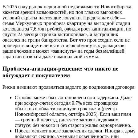
В 2025 году рынок первичной недвижимости Новосибирска
кажется ареной возможностей, но под гладью выгодных
условий скрыты настоящие ловушки. Представьте себе —
семья Меркуловых приобрела квартиру на выгодной стадии
котлована за 7,6 млн рублей, ожидая рост капитализации, но
спустя 23 месяца стройка застопорилась, а застройщик
оказался на грани банкротства. Вот что происходит, если не
проверить войдёте ли вы в список обманутых дольщиков:
ваше вложение может «зависнуть» на годы без малейшей
гарантии возврата даже номинальной суммы.
Проблема-агитация-решение: что никто не
обсуждает с покупателем
Риски начинают проявляться задолго до подписания договора:
Стройка может быть остановлена или задержана. Даже
при эскроу-счетах сегодня 9,7% всех строящихся
объектов в области сдвинули срок сдачи (реестр
Новосибирской области, октябрь 2025). Если ваш план
— срочный переезд, рискуете застрять в двояком
статусе: без нового и без старого жилья одновременно.
Проект меняют после заключения сделки. Иногда к дому
добавляют секцию, уменьшая освещённость, или