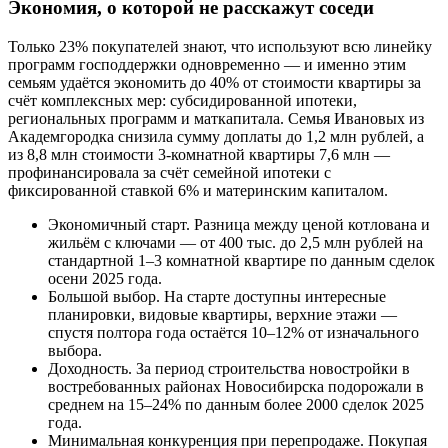
Экономия, о которой не расскажут соседи
Только 23% покупателей знают, что используют всю линейку
программ господдержки одновременно — и именно этим
семьям удаётся экономить до 40% от стоимости квартиры за
счёт комплексных мер: субсидированной ипотеки,
региональных программ и маткапитала. Семья Ивановых из
Академгородка снизила сумму доплаты до 1,2 млн рублей, а
из 8,8 млн стоимости 3-комнатной квартиры 7,6 млн —
профинансировала за счёт семейной ипотеки с
фиксированной ставкой 6% и материнским капиталом.
Экономичный старт. Разница между ценой котлована и
жильём с ключами — от 400 тыс. до 2,5 млн рублей на
стандартной 1–3 комнатной квартире по данным сделок
осени 2025 года.
Большой выбор. На старте доступны интересные
планировки, видовые квартиры, верхние этажи —
спустя полтора года остаётся 10–12% от изначального
выбора.
Доходность. За период строительства новостройки в
востребованных районах Новосибирска подорожали в
среднем на 15–24% по данным более 2000 сделок 2025
года.
Минимальная конкуренция при перепродаже. Покупая