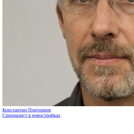
Константин Понториев
Специалист в новостройках