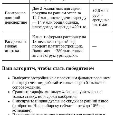
Две 2-комнатных для сдачи:
+2,6 млн
Выигрыш в
покупка на раннем этапе за
руб. +
длинной
12,7 млн, после сдачи в аренду
арендные
перспективе
— 14,9 млн общая оценка,
платежи
плюс доход от аренды 420 тыс.
Клиент оформил рассрочку на
Рассрочка и
18 мес., весь первый год
гибкая
процент платит застройщик.
—
ипотека
Экономия — 380 тыс. только
за счёт структуры сделки.
Ваш алгоритм, чтобы стать победителем
Выберите застройщика с проектным финансированием
и эскроу счетами, работайте только через банковское
сопровождение.
Сравните тарифы минимум 4 банков, учитывая не
только ставку, но и сроки одобрения.
Фиксируйте индивидуальные скидки за ранний взнос
(разброс по Новосибирску сейчас — от 4 до 10% на
котловане).
Получите консультацию с расчётом для вашей семьи,