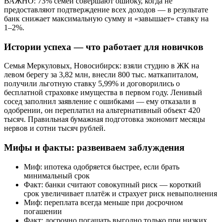
ВАЖНО: 73% семей совершают ошибку, когда не
предоставляют подтверждение всех доходов — в результате
банк снижает максимальную сумму и «завышает» ставку на
1–2%.
Истории успеха — что работает для новичков
Семья Меркуловых, Новосибирск: взяли студию в ЖК на
левом берегу за 3,82 млн, внесли 800 тыс. маткапиталом,
получили льготную ставку 5,99% и договорились о
бесплатной страховке имущества в первом году. Ленивый
сосед заполнил заявление с ошибками — ему отказали в
одобрении, он переплатил на альтернативный объект 420
тысяч. Правильная бумажная подготовка экономит месяцы
нервов и сотни тысяч рублей.
Мифы и факты: развеиваем заблуждения
Миф: ипотека одобряется быстрее, если брать
минимальный срок
Факт: банки считают совокупный риск — короткий
срок увеличивает платёж и страхует риск невыполнения
Миф: переплата всегда меньше при досрочном
погашении
Факт: досрочно погашать выгодно только при низких