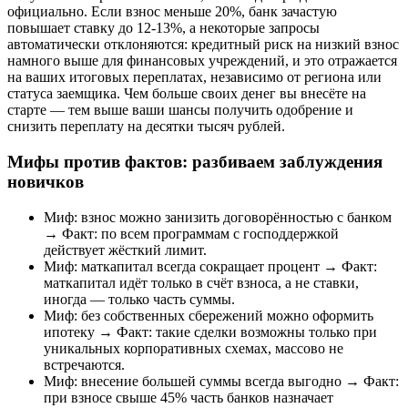
официально. Если взнос меньше 20%, банк зачастую
повышает ставку до 12-13%, а некоторые запросы
автоматически отклоняются: кредитный риск на низкий взнос
намного выше для финансовых учреждений, и это отражается
на ваших итоговых переплатах, независимо от региона или
статуса заемщика. Чем больше своих денег вы внесёте на
старте — тем выше ваши шансы получить одобрение и
снизить переплату на десятки тысяч рублей.
Мифы против фактов: разбиваем заблуждения
новичков
Миф: взнос можно занизить договорённостью с банком
→ Факт: по всем программам с господдержкой
действует жёсткий лимит.
Миф: маткапитал всегда сокращает процент → Факт:
маткапитал идёт только в счёт взноса, а не ставки,
иногда — только часть суммы.
Миф: без собственных сбережений можно оформить
ипотеку → Факт: такие сделки возможны только при
уникальных корпоративных схемах, массово не
встречаются.
Миф: внесение большей суммы всегда выгодно → Факт:
при взносе свыше 45% часть банков назначает