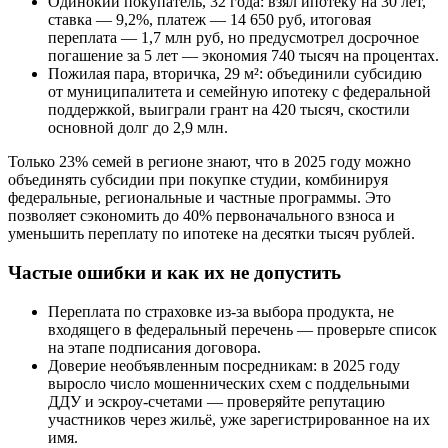
Одинокий покупатель, 32 года: взял ипотеку на 30 лет,
ставка — 9,2%, платеж — 14 650 руб, итоговая
переплата — 1,7 млн руб, но предусмотрел досрочное
погашение за 5 лет — экономия 740 тысяч на процентах.
Пожилая пара, вторичка, 29 м²: объединили субсидию
от муниципалитета и семейную ипотеку с федеральной
поддержкой, выиграли грант на 420 тысяч, скостили
основной долг до 2,9 млн.
Только 23% семей в регионе знают, что в 2025 году можно
объединять субсидии при покупке студии, комбинируя
федеральные, региональные и частные программы. Это
позволяет сэкономить до 40% первоначального взноса и
уменьшить переплату по ипотеке на десятки тысяч рублей.
Частые ошибки и как их не допустить
Переплата по страховке из-за выбора продукта, не
входящего в федеральный перечень — проверьте список
на этапе подписания договора.
Доверие необъявленным посредникам: в 2025 году
выросло число мошеннических схем с поддельными
ДДУ и эскроу-счетами — проверяйте репутацию
участников через жильё, уже зарегистрированное на их
имя.