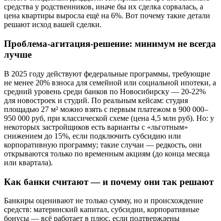
средства у родственников, иначе бы их сделка сорвалась, а
цена квартиры выросла ещё на 6%. Вот почему такие детали
решают исход вашей сделки.
Проблема-агитация-решение: минимум не всегда
лучше
В 2025 году действуют федеральные программы, требующие
не менее 20% взноса для семейной или социальной ипотеки, а
средний уровень среди банков по Новосибирску — 20-22%
для новостроек и студий. По реальным кейсам: студия
площадью 27 м² можно взять с первым платежом в 900 000–
950 000 руб, при классической схеме (цена 4,5 млн руб). Но: у
некоторых застройщиков есть варианты с «льготным»
снижением до 15%, если подключить субсидию или
корпоративную программу; такие случаи — редкость, они
открываются только по временным акциям (до конца месяца
или квартала).
Как банки считают — и почему они так решают
Банкиры оценивают не только сумму, но и происхождение
средств: материнский капитал, субсидии, корпоративные
бонусы — всё работает в плюс, если подтверждены