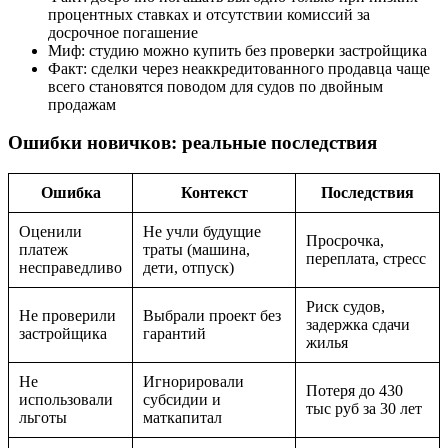
процентных ставках и отсутствии комиссий за
досрочное погашение
Миф: студию можно купить без проверки застройщика
Факт: сделки через неаккредитованного продавца чаще
всего становятся поводом для судов по двойным
продажам
Ошибки новичков: реальные последствия
Ошибка
Контекст
Последствия
Оценили
Не учли будущие
Просрочка,
платеж
траты (машина,
переплата, стресс
несправедливо
дети, отпуск)
Риск судов,
Не проверили
Выбрали проект без
задержка сдачи
застройщика
гарантий
жилья
Не
Игнорировали
Потеря до 430
использовали
субсидии и
тыс руб за 30 лет
льготы
маткапитал