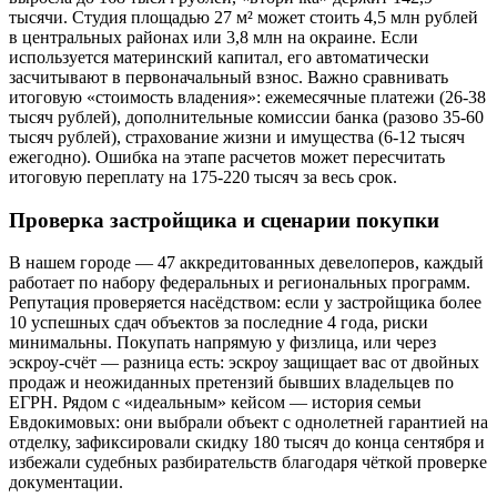
тысячи. Студия площадью 27 м² может стоить 4,5 млн рублей
в центральных районах или 3,8 млн на окраине. Если
используется материнский капитал, его автоматически
засчитывают в первоначальный взнос. Важно сравнивать
итоговую «стоимость владения»: ежемесячные платежи (26-38
тысяч рублей), дополнительные комиссии банка (разово 35-60
тысяч рублей), страхование жизни и имущества (6-12 тысяч
ежегодно). Ошибка на этапе расчетов может пересчитать
итоговую переплату на 175-220 тысяч за весь срок.
Проверка застройщика и сценарии покупки
В нашем городе — 47 аккредитованных девелоперов, каждый
работает по набору федеральных и региональных программ.
Репутация проверяется насёдством: если у застройщика более
10 успешных сдач объектов за последние 4 года, риски
минимальны. Покупать напрямую у физлица, или через
эскроу-счёт — разница есть: эскроу защищает вас от двойных
продаж и неожиданных претензий бывших владельцев по
ЕГРН. Рядом с «идеальным» кейсом — история семьи
Евдокимовых: они выбрали объект с однолетней гарантией на
отделку, зафиксировали скидку 180 тысяч до конца сентября и
избежали судебных разбирательств благодаря чёткой проверке
документации.