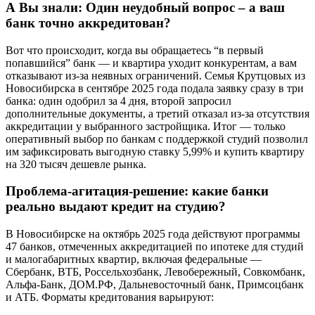
А Вы знали: Один неудобный вопрос – а ваш
банк точно аккредитован?
Вот что происходит, когда вы обращаетесь “в первый
попавшийся” банк — и квартира уходит конкурентам, а вам
отказывают из-за неявных ограничений. Семья Крутцовых из
Новосибирска в сентябре 2025 года подала заявку сразу в три
банка: один одобрил за 4 дня, второй запросил
дополнительные документы, а третий отказал из-за отсутствия
аккредитации у выбранного застройщика. Итог — только
оперативный выбор по банкам с поддержкой студий позволил
им зафиксировать выгодную ставку 5,99% и купить квартиру
на 320 тысяч дешевле рынка.
Проблема-агитация-решение: какие банки
реально выдают кредит на студию?
В Новосибирске на октябрь 2025 года действуют программы
47 банков, отмеченных аккредитацией по ипотеке для студий
и малогабаритных квартир, включая федеральные —
Сбербанк, ВТБ, Россельхозбанк, Левобережный, Совкомбанк,
Альфа-Банк, ДОМ.РФ, Дальневосточный банк, Примсоцбанк
и АТБ. Форматы кредитования варьируют: