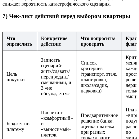
снижает вероятность катастрофического сценария.
7) Чек-лист действий перед выбором квартиры
Что
Конкретное
Что попросить/
Крас
определить
действие
проверить
флаг
Крите
Записать
Список
меняю
сценарий:
критериев
кажд
жить/сдавать/
Цель
(транспорт, этаж,
просм
перепродать/
покупки
планировка,
решен
смешанный, и
школа/садик,
держи
3 «не
парковка)
тольк
обсуждается»
эмоци
Плат
Посчитать
Предварительное
«впри
«комфортный»
решение банка;
подуш
Бюджет по
и
оценка платежа
расчет
платежу
«выносимый»
при разных
по
платеж,
сроках/взносе
мини