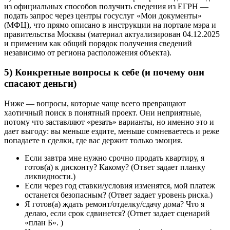
из официальных способов получить сведения из ЕГРН —
подать запрос через центры госуслуг «Мои документы»
(МФЦ), что прямо описано в инструкции на портале мэра и
правительства Москвы (материал актуализирован 04.12.2025
и применим как общий порядок получения сведений
независимо от региона расположения объекта).
5) Конкретные вопросы к себе (и почему они
спасают деньги)
Ниже — вопросы, которые чаще всего превращают
хаотичный поиск в понятный проект. Они неприятные,
потому что заставляют «резать» варианты, но именно это и
дает выгоду: вы меньше ездите, меньше сомневаетесь и реже
попадаете в сделки, где вас держит только эмоция.
Если завтра мне нужно срочно продать квартиру, я
готов(а) к дисконту? Какому? (Ответ задает планку
ликвидности.)
Если через год ставки/условия изменятся, мой платеж
останется безопасным? (Ответ задает уровень риска.)
Я готов(а) ждать ремонт/отделку/сдачу дома? Что я
делаю, если срок сдвинется? (Ответ задает сценарий
«план Б». )