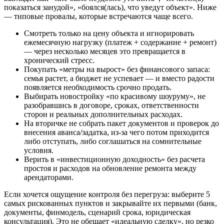
показаться занудой», «боялся(лась), что уведут объект». Ниже
— типовые провалы, которые встречаются чаще всего.
Смотреть только на цену объекта и игнорировать
ежемесячную нагрузку (платеж + содержание + ремонт)
— через несколько месяцев это превращается в
хронический стресс.
Покупать «метры на вырост» без финансового запаса:
семья растет, а бюджет не успевает — и вместо радости
появляется необходимость срочно продать.
Выбирать новостройку «по красивому шоуруму», не
разобравшись в договоре, сроках, ответственности
сторон и реальных дополнительных расходах.
На вторичке не собрать пакет документов и проверок до
внесения аванса/задатка, из-за чего потом приходится
либо отступать, либо соглашаться на сомнительные
условия.
Верить в «инвестиционную доходность» без расчета
простоя и расходов на обновление ремонта между
арендаторами.
Если хочется ощущение контроля без перегруза: выберите 5
самых рискованных пунктов и закрывайте их первыми (банк,
документы, финмодель, сценарий срока, юридическая
консультация). Это не обещает «идеальную сделку», но резко