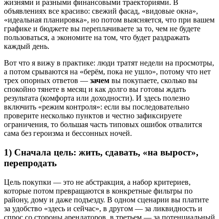
жизнями и разными финансовыми траекториями. В
объявлениях все красиво: свежий фасад, «видовые окна»,
«идеальная планировка», но потом выясняется, что при вашем
графике и бюджете вы переплачиваете за то, чем не будете
пользоваться, а экономите на том, что будет раздражать
каждый день.
Вот что я вижу в практике: люди тратят недели на просмотры,
а потом срываются на «берём, пока не ушло», потому что нет
трех опорных ответов —
зачем
вы покупаете, сколько вы
спокойно тянете в месяц и как долго вы готовы ждать
результата (комфорта или доходности). И здесь полезно
включить «режим контроля»: если вы последовательно
проверите несколько пунктов и честно зафиксируете
ограничения, то большая часть типовых ошибок отвалится
сама без героизма и бессонных ночей.
1) Сначала цель: жить, сдавать, «на вырост»,
перепродать
Цель покупки — это не абстракция, а набор критериев,
которые потом превращаются в конкретные фильтры по
району, дому и даже подъезду. В одном сценарии вы платите
за удобство «здесь и сейчас», в другом — за ликвидность и
спрос со стороны арендаторов, в третьем — за потенциальный