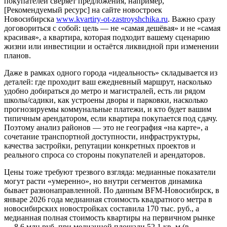
покупателей сверяет предложения, например,
[Рекомендуемый ресурс] на сайте новостроек
Новосибирска
www.kvartiry-ot-zastroyshchika.ru
. Важно сразу
договориться с собой: цель — не «самая дешёвая» и не «самая
красивая», а квартира, которая подходит вашему сценарию
жизни или инвестиции и остаётся ликвидной при изменении
планов.
Даже в рамках одного города «идеальность» складывается из
деталей: где проходит ваш ежедневный маршрут, насколько
удобно добираться до метро и магистралей, есть ли рядом
школы/садики, как устроены дворы и парковки, насколько
прогнозируемы коммунальные платежи, и кто будет вашим
типичным арендатором, если квартира покупается под сдачу.
Поэтому анализ районов — это не география «на карте», а
сочетание транспортной доступности, инфраструктуры,
качества застройки, репутации конкретных проектов и
реального спроса со стороны покупателей и арендаторов.
Цены тоже требуют трезвого взгляда: медианные показатели
могут расти «умеренно», но внутри сегментов динамика
бывает разнонаправленной. По данным BFM-Новосибирск, в
январе 2026 года медианная стоимость квадратного метра в
новосибирских новостройках составила 170 тыс. руб., а
медианная полная стоимость квартиры на первичном рынке
— 8,6 млн руб. при медианной площади 52,1 кв. м (в