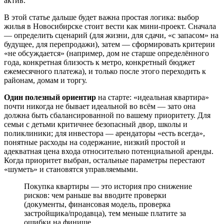
актив.
В этой статье дальше будет важна простая логика: выбор
жилья в Новосибирске стоит вести как мини-проект. Сначала
— определить сценарий (для жизни, для сдачи, «с запасом» на
будущее, для перепродажи), затем — сформировать критерии
«не обсуждается» (например, дом не старше определённого
года, конкретная близость к метро, конкретный бюджет
ежемесячного платежа), и только после этого переходить к
районам, домам и торгу.
Один полезный ориентир
на старте: «идеальная квартира»
почти никогда не бывает идеальной во всём — зато она
должна быть сбалансированной по вашему приоритету. Для
семьи с детьми критичнее безопасный двор, школы и
поликлиники; для инвестора — арендаторы «есть всегда»,
понятные расходы на содержание, низкий простой и
адекватная цена входа относительно потенциальной аренды.
Когда приоритет выбран, остальные параметры перестают
«шуметь» и становятся управляемыми.
Покупка квартиры — это история про снижение
рисков: чем раньше вы вводите проверки
(документы, финансовая модель, проверка
застройщика/продавца), тем меньше платите за
ошибки на финише.