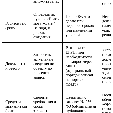
заложить запас
ставк
Определить:
План «Б»: что
Нет о
нужно сейчас /
делаю при
делаю
Горизонт по
могу ждать /
переносе сроков
надеж
сроку
готов(а) к
или изменении
«как-
рискам
условий
решит
ожидания
Выписка из
Уклон
ЕГРН; при
Запросить
предо
необходимости
актуальные
докум
— запрос через
Документы
сведения по
прось
МФЦ
и реестр
объекту до
«внес
(официальный
внесения
задат
порядок описан
аванса
сейчас
на портале
прове
mos.ru)
Посп
Сверить
Свериться с
обеща
Средства
требования и
законом № 256
«офо
маткапитала
сроки,
ФЗ (официальная
потом
(если
заложить
публикация на