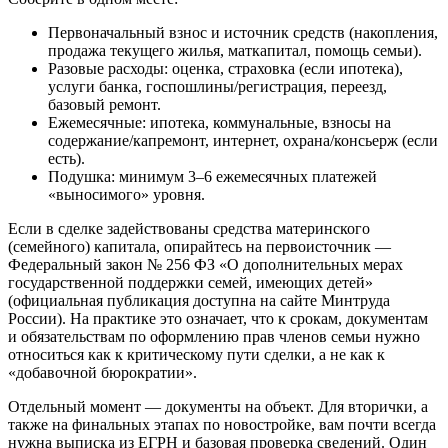
Первоначальный взнос и источник средств (накопления,
продажа текущего жилья, маткапитал, помощь семьи).
Разовые расходы: оценка, страховка (если ипотека),
услуги банка, госпошлины/регистрация, переезд,
базовый ремонт.
Ежемесячные: ипотека, коммунальные, взносы на
содержание/капремонт, интернет, охрана/консьерж (если
есть).
Подушка: минимум 3–6 ежемесячных платежей
«выносимого» уровня.
Если в сделке задействованы средства материнского
(семейного) капитала, опирайтесь на первоисточник —
Федеральный закон № 256 ФЗ «О дополнительных мерах
государственной поддержки семей, имеющих детей»
(официальная публикация доступна на сайте Минтруда
России). На практике это означает, что к срокам, документам
и обязательствам по оформлению прав членов семьи нужно
относиться как к критическому пути сделки, а не как к
«добавочной бюрократии».
Отдельный момент — документы на объект. Для вторички, а
также на финальных этапах по новостройке, вам почти всегда
нужна выписка из ЕГРН и базовая проверка сведений. Один