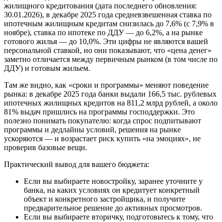
жилищного кредитования (дата последнего обновления:
30.01.2026), в декабре 2025 года средневзвешенная ставка по
ипотечным жилищным кредитам снизилась до 7,6% (с 7,9% в
ноябре), ставка по ипотеке по ДДУ — до 6,2%, а на рынке
готового жилья — до 10,0%. Эти цифры не являются вашей
персональной ставкой, но они показывают, что «цена денег»
заметно отличается между первичным рынком (в том числе по
ДДУ) и готовым жильем.
Там же видно, как «сроки и программы» меняют поведение
рынка: в декабре 2025 года банки выдали 166,5 тыс. рублевых
ипотечных жилищных кредитов на 811,2 млрд рублей, а около
81% выдач пришлись на программы господдержки. Это
полезно понимать покупателю: когда спрос подпитывают
программы и дедлайны условий, решения на рынке
ускоряются — и возрастает риск купить «на эмоциях», не
проверив базовые вещи.
Практический вывод для вашего бюджета:
Если вы выбираете новостройку, заранее уточните у
банка, на каких условиях он кредитует конкретный
объект и конкретного застройщика, и получите
предварительное решение до активных просмотров.
Если вы выбираете вторичку, подготовьтесь к тому, что