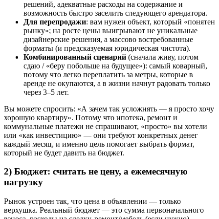
решений, адекватные расходы на содержание и
возможность быстро заселить следующего арендатора.
Для перепродажи
: вам нужен объект, который «понятен
рынку»; на росте цены выигрывают не уникальные
дизайнерские решения, а массово востребованные
форматы (и предсказуемая юридическая чистота).
Комбинированный сценарий
(сначала живу, потом
сдаю / «беру побольше на будущее»): самый коварный,
потому что легко переплатить за метры, которые в
аренде не окупаются, а в жизни начнут радовать только
через 3–5 лет.
Вы можете спросить: «А зачем так усложнять — я просто хочу
хорошую квартиру». Потому что ипотека, ремонт и
коммунальные платежи не спрашивают, «просто» вы хотели
или «как инвестицию» — они требуют конкретных денег
каждый месяц, и именно цель помогает выбрать формат,
который не будет давить на бюджет.
2) Бюджет: считать не цену, а ежемесячную
нагрузку
Рынок устроен так, что цена в объявлении — только
верхушка. Реальный бюджет — это сумма первоначального
взноса, расходы на сделку, ремонт/мебель (если нужно),