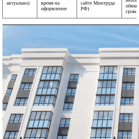
непон
актуально)
время на
сайте Минтруда
обязат
оформление
РФ)
сроко