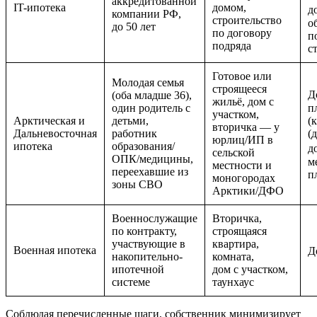
аккредитованной
IT-ипотека
домом,
д
компании РФ,
строительство
о
до 50 лет
по договору
п
подряда
с
Готовое или
Молодая семья
строящееся
Д
(оба младше 36),
жильё, дом с
один родитель с
п
участком,
Арктическая и
детьми,
(
вторичка — у
Дальневосточная
работник
(
юрлиц/ИП в
ипотека
образования/
д
сельской
ОПК/медицины,
м
местности и
переехавшие из
п
моногородах
зоны СВО
Арктики/ДФО
Военнослужащие
Вторичка,
по контракту,
строящаяся
участвующие в
квартира,
Военная ипотека
Д
накопительно-
комната,
ипотечной
дом с участком,
системе
таунхаус
Соблюдая перечисленные шаги, собственник минимизирует