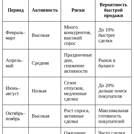
Вероятность
Период
Активность
Риски
быстрой
продажи
Много
До 10%
Февраль–
конкурентов,
Высокая
быстрее
март
высокий
сделки
спрос
Праздничные
Апрель–
дни,
Рынок в
Средняя
май
снижение
балансе
активности
Сезон
До 20%
Июнь–
отпусков,
Низкая
дольше поиск
август
медленные
покупателя
сделки
Рост спроса,
Максимальная
Октябрь–
Высокая
активные
готовность
ноябрь
сделки
покупателей
Ожидание
Часто сделки