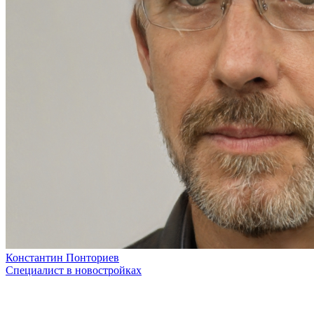
Константин Понториев
Специалист в новостройках