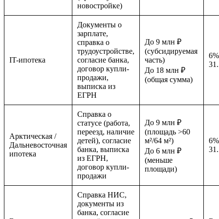
новостройке)
Документы о
зарплате,
До 9 млн ₽
справка о
трудоустройстве,
(субсидируемая
6%
IT-ипотека
согласие банка,
часть)
31
договор купли-
До 18 млн ₽
продажи,
(общая сумма)
выписка из
ЕГРН
Справка о
До 9 млн ₽
статусе (работа,
переезд, наличие
(площадь >60
Арктическая /
детей), согласие
м²/64 м²)
6%
Дальневосточная
банка, выписка
31
До 6 млн ₽
ипотека
из ЕГРН,
(меньше
договор купли-
площади)
продажи
Справка НИС,
документы из
банка, согласие