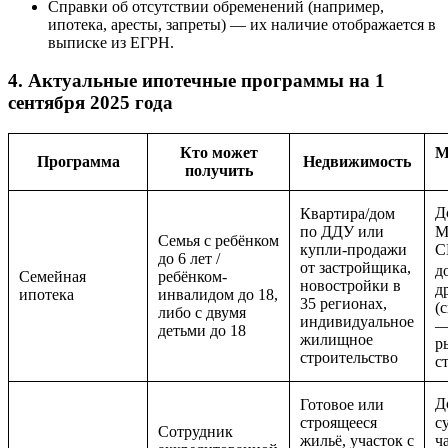
Справки об отсутствии обременений (например,
ипотека, аресты, запреты) — их наличие отображается в
выписке из ЕГРН.
4. Актуальные ипотечные программы на 1
сентября 2025 года
Кто может
М
Программа
Недвижимость
получить
Д
Квартира/дом
по ДДУ или
М
Семья с ребёнком
купли-продажи
С
до 6 лет /
от застройщика,
д
Семейная
ребёнком-
новостройки в
д
ипотека
инвалидом до 18,
35 регионах,
(
либо с двумя
индивидуальное
—
детьми до 18
жилищное
р
строительство
с
Д
Готовое или
строящееся
с
Сотрудник
жильё, участок с
ч