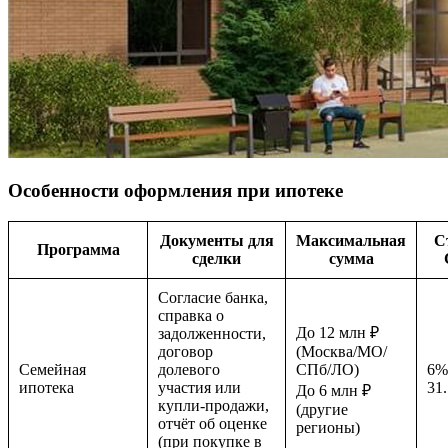
Особенности оформления при ипотеке
Документы для
Максимальная
С
Программа
сделки
сумма
Согласие банка,
справка о
До 12 млн ₽
задолженности,
договор
(Москва/МО/
Семейная
долевого
СПб/ЛО)
6%
ипотека
участия или
31
До 6 млн ₽
купли-продажи,
(другие
отчёт об оценке
регионы)
(при покупке в