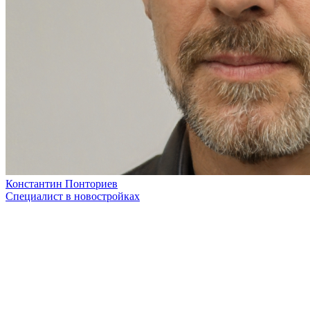
Константин Понториев
Специалист в новостройках