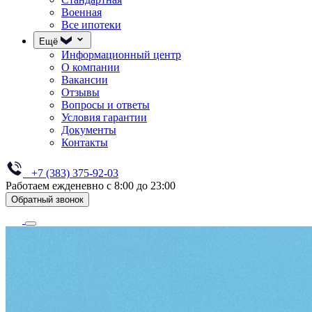
Военная
Все ипотеки
Ещё
Информационный центр
О компании
Вакансии
Отзывы
Вопросы и ответы
Условия гарантии
Документы
Контакты
+7 (383) 375-92-03
Работаем ежденевно с 8:00 до 23:00
Обратный звонок