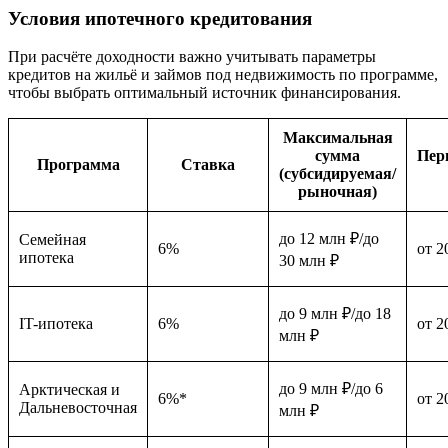
Условия ипотечного кредитования
При расчёте доходности важно учитывать параметры
кредитов на жильё и займов под недвижимость по программе,
чтобы выбрать оптимальный источник финансирования.
Максимальная
сумма
Пер
Программа
Ставка
(субсидируемая/
рыночная)
до 12 млн ₽/до
Семейная
6%
от 2
ипотека
30 млн ₽
до 9 млн ₽/до 18
IT-ипотека
6%
от 2
млн ₽
до 9 млн ₽/до 6
Арктическая и
6%*
от 2
Дальневосточная
млн ₽