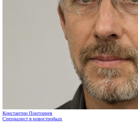
Константин Понториев
Специалист в новостройках