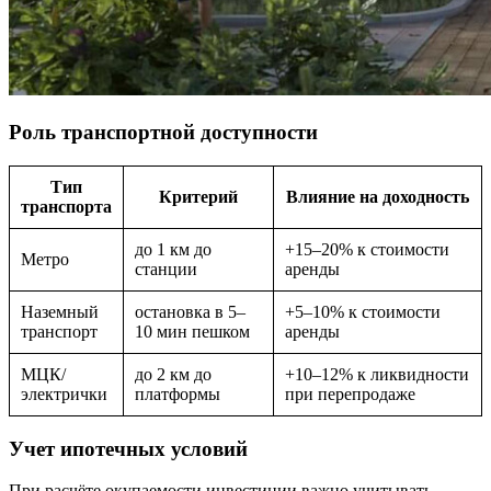
Роль транспортной доступности
Тип
Критерий
Влияние на доходность
транспорта
до 1 км до
+15–20% к стоимости
Метро
станции
аренды
Наземный
остановка в 5–
+5–10% к стоимости
транспорт
10 мин пешком
аренды
МЦК/
до 2 км до
+10–12% к ликвидности
электрички
платформы
при перепродаже
Учет ипотечных условий
При расчёте окупаемости инвестиции важно учитывать