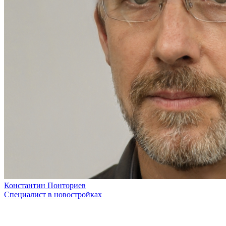
Константин Понториев
Специалист в новостройках