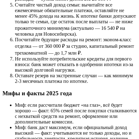
Считайте чистый доход семьи: вычитайте все
ежемесячные обязательные платежи, оставляйте не
менее 45% дохода на жизнь. К ипотеке банки допускают
только те семьи, где остаток после выплаты — не ниже
прожиточного минимума (актуально — 16 540 ₽ на
человека для Новосибирска).
Посчитайте будущие расходы на ремонт: эконом-класс
отделка — от 360 000 ₽ за студию, капитальный ремонт
трехкомнатной — до 1,7 млн ₽.
Не используйте потребительские кредиты для первого
взноса: банк может отказать в одобрении ипотеки из-за
высокой долговой нагрузки.
Оставьте резерв на экстренные случаи — как минимум
2-3 месячных платежа по ипотеке.
Мифы и факты 2025 года
Миф: если рассчитали бюджет «на глаз», всё будет
хорошо — факт: 65% семей после покупки сталкиваются
с нехваткой средств на ремонт, оформление или
дополнительные комиссии.
Миф: банк даст максимум, если официальный доход
высокий — факт: учитываются не только доходы, но и
стабильность занятости, кредитная история, наличие