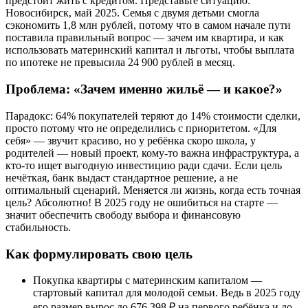
предстоит жить с кредитом. Представьте ситуацию:
Новосибирск, май 2025. Семья с двумя детьми смогла
сэкономить 1,8 млн рублей, потому что в самом начале пути
поставила правильный вопрос — зачем им квартира, и как
использовать материнский капитал и льготы, чтобы выплата
по ипотеке не превысила 24 900 рублей в месяц.
Проблема: «Зачем именно жильё — и какое?»
Парадокс: 64% покупателей теряют до 14% стоимости сделки,
просто потому что не определились с приоритетом. «Для
себя» — звучит красиво, но у ребёнка скоро школа, у
родителей — новый проект, кому-то важна инфраструктура, а
кто-то ищет выгодную инвестицию ради сдачи. Если цель
нечёткая, банк выдаст стандартное решение, а не
оптимальный сценарий. Меняется ли жизнь, когда есть точная
цель? Абсолютно! В 2025 году не ошибиться на старте —
значит обеспечить свободу выбора и финансовую
стабильность.
Как формулировать свою цель
Покупка квартиры с материнским капиталом —
стартовый капитал для молодой семьи. Ведь в 2025 году
его размер вырос до 676 398 ₽ на первого ребёнка и до