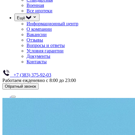
Военная
Все ипотеки
Ещё
Информационный центр
О компании
Вакансии
Отзывы
Вопросы и ответы
Условия гарантии
Документы
Контакты
+7 (383) 375-92-03
Работаем ежденевно с 8:00 до 23:00
Обратный звонок