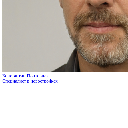
Константин Понториев
Специалист в новостройках