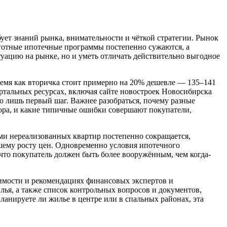
ует знаний рынка, внимательности и чёткой стратегии. Рынок
ьготные ипотечные программы постепенно сужаются, а
туацию на рынке, но и уметь отличать действительно выгодное
время как вторичка стоит примерно на 20% дешевле — 135–141
тальных ресурсах, включая сайте новостроек Новосибирска
о лишь первый шаг. Важнее разобраться, почему разные
ора, и какие типичные ошибки совершают покупатели,
ами нереализованных квартир постепенно сокращается,
ьшему росту цен. Одновременно условия ипотечного
что покупатель должен быть более вооружённым, чем когда-
жимости и рекомендациях финансовых экспертов и
лья, а также список контрольных вопросов и документов,
анируете ли жилье в центре или в спальных районах, эта