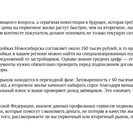
ного вопроса, а серьёзная инвестиция в будущее, которая треб
 цены на первичное жилье растут быстрее, чем на вторичное, л
ом контексте покупатель должен понимать не только текущую си
ройках Новосибирска составляет около 160 тысяч рублей, в то 
ойках в вашем регионе можно найти на специализированных пор
 предложений от застройщиков. Однако знание средних цифр — эт
кументы нужно обязательно проверить перед подписанием догов
оры.
рынок находится в переходной фазе. Затоваренность с 60 тысяч
-in), а вторичное жилье начинает набирать спрос благодаря мен
льный взнос и выше проверяют доход заёмщиков. Это означает, 
сийской Федерации, анализе данных профильных сервисов недви
 которые помогут сэкономить деньги, не потеряв в качестве жи
того, рассматриваете ли вы первичный или вторичный рынок, пл