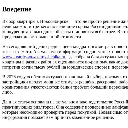
Введение
Выбор квартиры в Новосибирске — это не просто решение жилищ
недвижимости третьего по величине города России динамичен:
конкуренция за выгодные объекты становится всё острее. В эт
предложение от завышенной стоимости.
На сегодняшний день средняя цена квадратного метра в новост
тысяча за метр. Актуальную информацию о доступных новостр
www.kvartiry-ot-zastroyshchika.ru
, где собрана база актуальных
квартиры в разных районах оцениваются по-разному, какие до
потратив сотни тысяч рублей на юридические споры и перегов
В 2026 году особенно актуален правильный выбор, потому что 
застройщики вводят мощные стимулы (кэшбек, рассрочка, trade
кредитования ужесточаются: банки требуют больший первонача
либо.
Данная статья основана на актуальном законодательстве Рос
практикующих риэлторов. Она содержит проверенные лайфхаки,
которые необходимо проверить перед покупкой. Независимо от 
информация поможет вам принять взвешенное решение.
________________________________________