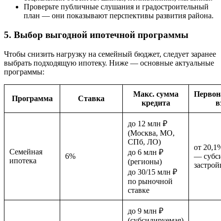
Проверьте публичные слушания и градостроительный
план — они показывают перспективы развития района.
5. Выбор выгодной ипотечной программы
Чтобы снизить нагрузку на семейный бюджет, следует заранее
выбрать подходящую ипотеку. Ниже — основные актуальные
программы:
Макс. сумма
Первон
Программа
Ставка
кредита
в
до 12 млн ₽
(Москва, МО,
СПб, ЛО)
от 20,1
Семейная
до 6 млн ₽
6%
— субси
ипотека
(регионы)
застрой
до 30/15 млн ₽
по рыночной
ставке
до 9 млн ₽
(субсидируемая)