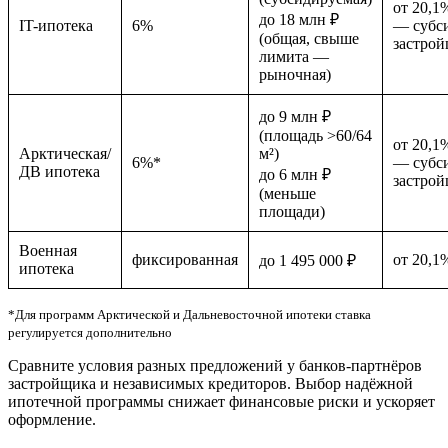
от 20,1
до 18 млн ₽
IT-ипотека
6%
— субси
(общая, свыше
застрой
лимита —
рыночная)
до 9 млн ₽
(площадь >60/64
от 20,1
Арктическая/
м²)
6%*
— субси
ДВ ипотека
до 6 млн ₽
застрой
(меньше
площади)
Военная
фиксированная
от 20,1
до 1 495 000 ₽
ипотека
*Для программ Арктической и Дальневосточной ипотеки ставка
регулируется дополнительно
Сравните условия разных предложений у банков-партнёров
застройщика и независимых кредиторов. Выбор надёжной
ипотечной программы снижает финансовые риски и ускоряет
оформление.