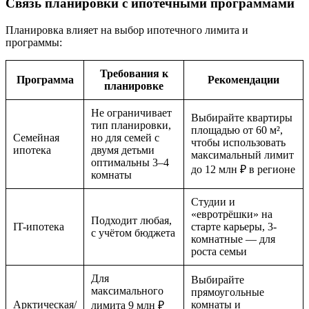
Связь планировки с ипотечными программами
Планировка влияет на выбор ипотечного лимита и
программы:
Требования к
Программа
Рекомендации
планировке
Не ограничивает
Выбирайте квартиры
тип планировки,
площадью от 60 м²,
Семейная
но для семей с
чтобы использовать
ипотека
двумя детьми
максимальный лимит
оптимальны 3–4
до 12 млн ₽ в регионе
комнаты
Студии и
«евротрёшки» на
Подходит любая,
IT-ипотека
старте карьеры, 3-
с учётом бюджета
комнатные — для
роста семьи
Для
Выбирайте
максимального
прямоугольные
Арктическая/
комнаты и
лимита 9 млн ₽