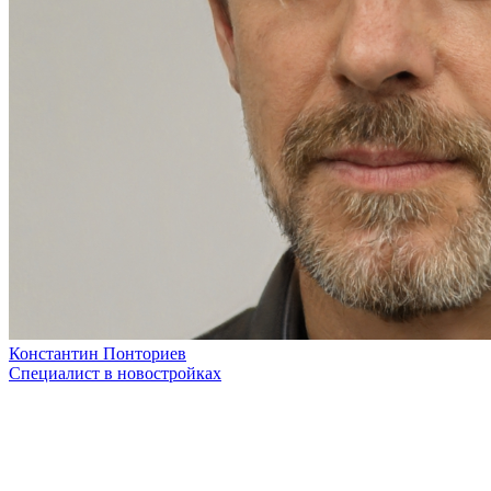
Константин Понториев
Специалист в новостройках