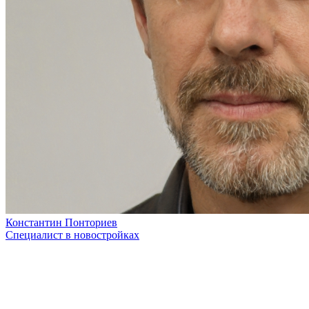
Константин Понториев
Специалист в новостройках