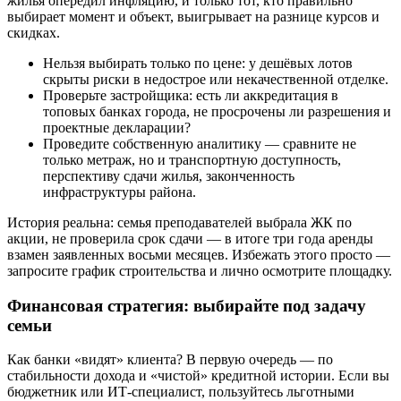
жилья опередил инфляцию, и только тот, кто правильно
выбирает момент и объект, выигрывает на разнице курсов и
скидках.
Нельзя выбирать только по цене: у дешёвых лотов
скрыты риски в недострое или некачественной отделке.
Проверьте застройщика: есть ли аккредитация в
топовых банках города, не просрочены ли разрешения и
проектные декларации?
Проведите собственную аналитику — сравните не
только метраж, но и транспортную доступность,
перспективу сдачи жилья, законченность
инфраструктуры района.
История реальна: семья преподавателей выбрала ЖК по
акции, не проверила срок сдачи — в итоге три года аренды
взамен заявленных восьми месяцев. Избежать этого просто —
запросите график строительства и лично осмотрите площадку.
Финансовая стратегия: выбирайте под задачу
семьи
Как банки «видят» клиента? В первую очередь — по
стабильности дохода и «чистой» кредитной истории. Если вы
бюджетник или ИТ-специалист, пользуйтесь льготными