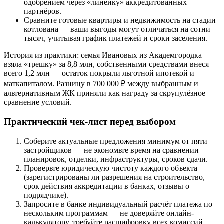
одобрением через «линейку» аккредитованных
партнёров.
Сравните готовые квартиры и недвижимость на стадии
котлована — ваши выгоды могут отличаться на сотни
тысяч, учитывая график платежей и сроки заселения.
История из практики: семья Ивановых из Академгородка
взяла «трешку» за 8,8 млн, собственными средствами внеся
всего 1,2 млн — остаток покрыли льготной ипотекой и
маткапиталом. Разницу в 700 000 ₽ между выбранным и
альтернативным ЖК приняли как награду за скрупулёзное
сравнение условий.
Практический чек-лист перед выбором
Соберите актуальные предложения минимум от пяти
застройщиков — не экономьте время на сравнении
планировок, отделки, инфраструктуры, сроков сдачи.
Проверьте юридическую чистоту каждого объекта
(зарегистрированы ли разрешения на строительство,
срок действия аккредитации в банках, отзывы о
подрядчике).
Запросите в банке индивидуальный расчёт платежа по
нескольким программам — не доверяйте онлайн-
калькулятору, требуйте расшифровку всех комиссий.