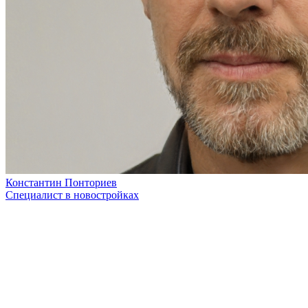
Константин Понториев
Специалист в новостройках