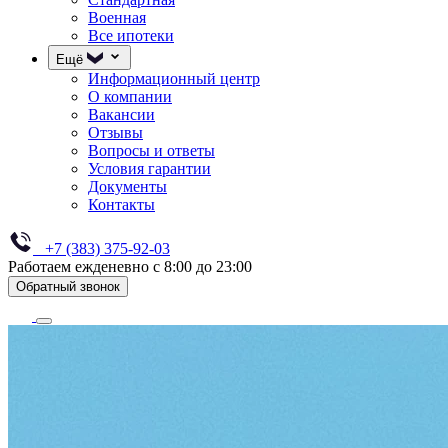
Военная
Все ипотеки
Ещё
Информационный центр
О компании
Вакансии
Отзывы
Вопросы и ответы
Условия гарантии
Документы
Контакты
+7 (383) 375-92-03
Работаем ежденевно с 8:00 до 23:00
Обратный звонок