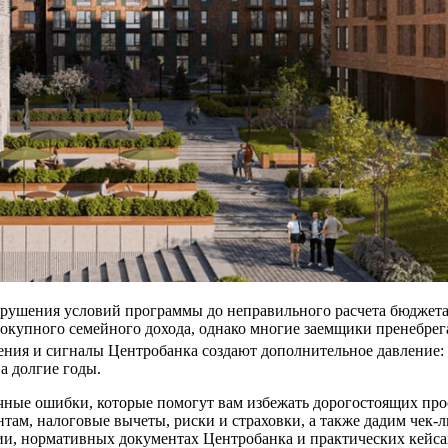
рушения условий программы до неправильного расчета бюджета
вокупного семейного дохода, однако многие заемщики пренебрег
ния и сигналы Центробанка создают дополнительное давление: 
а долгие годы.
ичные ошибки, которые помогут вам избежать дорогостоящих пр
нтам, налоговые вычеты, риски и страховки, а также дадим чек
ии, нормативных документах Центробанка и практических кейса