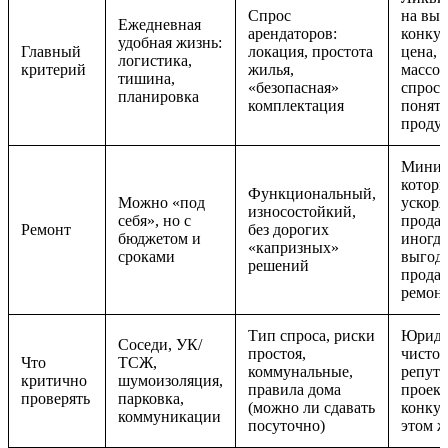
Спрос
на вых
Ежедневная
арендаторов:
конкур
удобная жизнь:
Главный
локация, простота
цена,
логистика,
критерий
жилья,
массо
тишина,
«безопасная»
спрос,
планировка
комплектация
понят
проду
Миним
котор
Функциональный,
Можно «под
ускоря
износостойкий,
себя», но с
прода
Ремонт
без дорогих
бюджетом и
иногда
«капризных»
сроками
выгод
решений
продат
ремон
Тип спроса, риски
Юриди
Соседи, УК/
простоя,
чистот
Что
ТСЖ,
коммунальные,
репут
критично
шумоизоляция,
правила дома
проект
проверять
парковка,
(можно ли сдавать
конкур
коммуникации
посуточно)
этом 