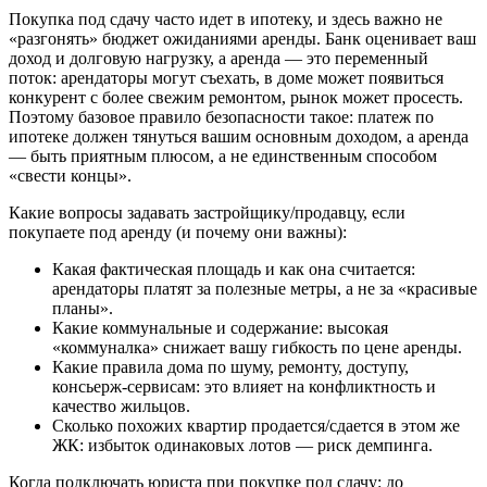
Покупка под сдачу часто идет в ипотеку, и здесь важно не
«разгонять» бюджет ожиданиями аренды. Банк оценивает ваш
доход и долговую нагрузку, а аренда — это переменный
поток: арендаторы могут съехать, в доме может появиться
конкурент с более свежим ремонтом, рынок может просесть.
Поэтому базовое правило безопасности такое: платеж по
ипотеке должен тянуться вашим основным доходом, а аренда
— быть приятным плюсом, а не единственным способом
«свести концы».
Какие вопросы задавать застройщику/продавцу, если
покупаете под аренду (и почему они важны):
Какая фактическая площадь и как она считается:
арендаторы платят за полезные метры, а не за «красивые
планы».
Какие коммунальные и содержание: высокая
«коммуналка» снижает вашу гибкость по цене аренды.
Какие правила дома по шуму, ремонту, доступу,
консьерж-сервисам: это влияет на конфликтность и
качество жильцов.
Сколько похожих квартир продается/сдается в этом же
ЖК: избыток одинаковых лотов — риск демпинга.
Когда подключать юриста при покупке под сдачу: до