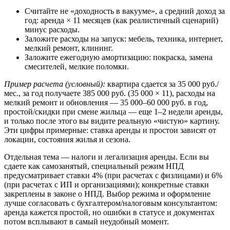
Считайте не «доходность в вакууме», а средний доход за
год: аренда × 11 месяцев (как реалистичный сценарий)
минус расходы.
Заложите расходы на запуск: мебель, техника, интернет,
мелкий ремонт, клининг.
Заложите ежегодную амортизацию: покраска, замена
смесителей, мелкие поломки.
Пример расчета (условный):
квартира сдается за 35 000 руб./
мес., за год получаете 385 000 руб. (35 000 × 11), расходы на
мелкий ремонт и обновления — 35 000–60 000 руб. в год,
простой/скидки при смене жильца — еще 1–2 недели аренды,
и только после этого вы видите реальную «чистую» картину.
Эти цифры примерные: ставка аренды и простои зависят от
локации, состояния жилья и сезона.
Отдельная тема — налоги и легализация аренды. Если вы
сдаете как самозанятый, специальный режим НПД
предусматривает ставки 4% (при расчетах с физлицами) и 6%
(при расчетах с ИП и организациями); конкретные ставки
закреплены в законе о НПД. Выбор режима и оформление
лучше согласовать с бухгалтером/налоговым консультантом:
аренда кажется простой, но ошибки в статусе и документах
потом всплывают в самый неудобный момент.