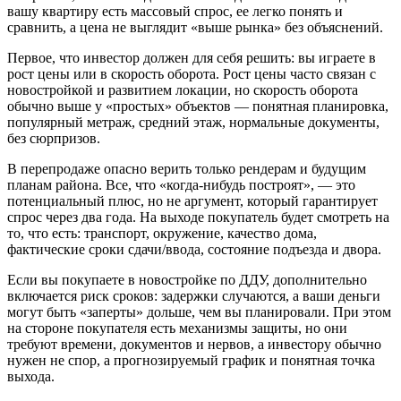
вашу квартиру есть массовый спрос, ее легко понять и
сравнить, а цена не выглядит «выше рынка» без объяснений.
Первое, что инвестор должен для себя решить: вы играете в
рост цены или в скорость оборота. Рост цены часто связан с
новостройкой и развитием локации, но скорость оборота
обычно выше у «простых» объектов — понятная планировка,
популярный метраж, средний этаж, нормальные документы,
без сюрпризов.
В перепродаже опасно верить только рендерам и будущим
планам района. Все, что «когда-нибудь построят», — это
потенциальный плюс, но не аргумент, который гарантирует
спрос через два года. На выходе покупатель будет смотреть на
то, что есть: транспорт, окружение, качество дома,
фактические сроки сдачи/ввода, состояние подъезда и двора.
Если вы покупаете в новостройке по ДДУ, дополнительно
включается риск сроков: задержки случаются, а ваши деньги
могут быть «заперты» дольше, чем вы планировали. При этом
на стороне покупателя есть механизмы защиты, но они
требуют времени, документов и нервов, а инвестору обычно
нужен не спор, а прогнозируемый график и понятная точка
выхода.