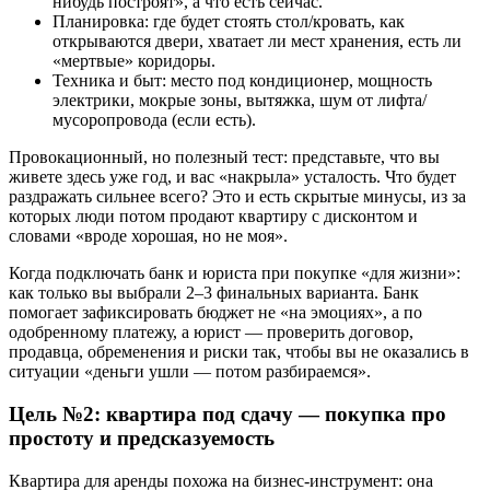
нибудь построят», а что есть сейчас.
Планировка: где будет стоять стол/кровать, как
открываются двери, хватает ли мест хранения, есть ли
«мертвые» коридоры.
Техника и быт: место под кондиционер, мощность
электрики, мокрые зоны, вытяжка, шум от лифта/
мусоропровода (если есть).
Провокационный, но полезный тест: представьте, что вы
живете здесь уже год, и вас «накрыла» усталость. Что будет
раздражать сильнее всего? Это и есть скрытые минусы, из за
которых люди потом продают квартиру с дисконтом и
словами «вроде хорошая, но не моя».
Когда подключать банк и юриста при покупке «для жизни»:
как только вы выбрали 2–3 финальных варианта. Банк
помогает зафиксировать бюджет не «на эмоциях», а по
одобренному платежу, а юрист — проверить договор,
продавца, обременения и риски так, чтобы вы не оказались в
ситуации «деньги ушли — потом разбираемся».
Цель №2: квартира под сдачу — покупка про
простоту и предсказуемость
Квартира для аренды похожа на бизнес-инструмент: она