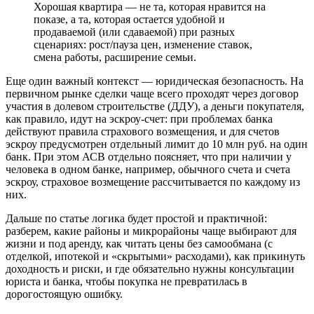
Хорошая квартира — не та, которая нравится на
показе, а та, которая остается удобной и
продаваемой (или сдаваемой) при разных
сценариях: рост/пауза цен, изменение ставок,
смена работы, расширение семьи.
Еще один важный контекст — юридическая безопасность. На
первичном рынке сделки чаще всего проходят через договор
участия в долевом строительстве (ДДУ), а деньги покупателя,
как правило, идут на эскроу-счет: при проблемах банка
действуют правила страхового возмещения, и для счетов
эскроу предусмотрен отдельный лимит до 10 млн руб. на один
банк. При этом АСВ отдельно поясняет, что при наличии у
человека в одном банке, например, обычного счета и счета
эскроу, страховое возмещение рассчитывается по каждому из
них.
Дальше по статье логика будет простой и практичной:
разберем, какие районы и микрорайоны чаще выбирают для
жизни и под аренду, как читать цены без самообмана (с
отделкой, ипотекой и «скрытыми» расходами), как прикинуть
доходность и риски, и где обязательно нужны консультации
юриста и банка, чтобы покупка не превратилась в
дорогостоящую ошибку.