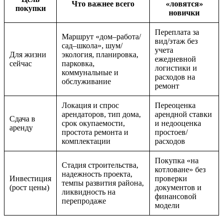
Что важнее всего
«ловятся»
покупки
новички
Переплата за
Маршрут «дом–работа/
вид/этаж без
сад–школа», шум/
учета
Для жизни
экология, планировка,
ежедневной
сейчас
парковка,
логистики и
коммунальные и
расходов на
обслуживание
ремонт
Локация и спрос
Переоценка
арендаторов, тип дома,
арендной ставки
Сдача в
срок окупаемости,
и недооценка
аренду
простота ремонта и
простоев/
комплектации
расходов
Покупка «на
Стадия строительства,
котловане» без
надежность проекта,
Инвестиция
проверки
темпы развития района,
(рост цены)
документов и
ликвидность на
финансовой
перепродаже
модели