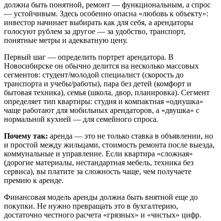
должна быть понятной, ремонт — функциональным, а спрос
— устойчивым. Здесь особенно опасна «любовь к объекту»:
инвестор начинает выбирать как для себя, а арендаторы
голосуют рублем за другое — за удобство, транспорт,
понятные метры и адекватную цену.
Первый шаг — определить портрет арендатора. В
Новосибирске он обычно делится на несколько массовых
сегментов: студент/молодой специалист (скорость до
транспорта и учебы/работы), пара без детей (комфорт и
бытовая техника), семья (школа, двор, планировка). Сегмент
определяет тип квартиры: студия и компактная «однушка»
чаще работают для мобильных арендаторов, а «двушка» с
нормальной кухней — для семейного спроса.
Почему так:
аренда — это не только ставка в объявлении, но
и простой между жильцами, стоимость ремонта после выезда,
коммунальные и управление. Если квартира «сложная»
(дорогие материалы, нестандартная мебель, техника без
сервиса), вы платите за сложность чаще, чем получаете
премию к аренде.
Финансовая модель аренды должна быть внятной еще до
покупки. Не нужно превращать это в бухгалтерию,
достаточно честного расчета «грязных» и «чистых» цифр.