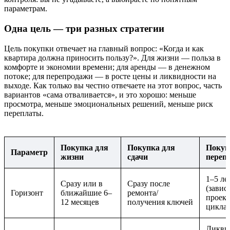
параметрам.
Одна цель — три разных стратегии
Цель покупки отвечает на главный вопрос: «Когда и как
квартира должна приносить пользу?». Для жизни — польза в
комфорте и экономии времени; для аренды — в денежном
потоке; для перепродажи — в росте цены и ликвидности на
выходе. Как только вы честно отвечаете на этот вопрос, часть
вариантов «сама отваливается», и это хорошо: меньше
просмотра, меньше эмоциональных решений, меньше риск
переплаты.
Покупка для
Покупка для
Покуп
Параметр
жизни
сдачи
переп
1–5 ле
Сразу или в
Сразу после
(завис
Горизонт
ближайшие 6–
ремонта/
проект
12 месяцев
получения ключей
цикла 
Ликви