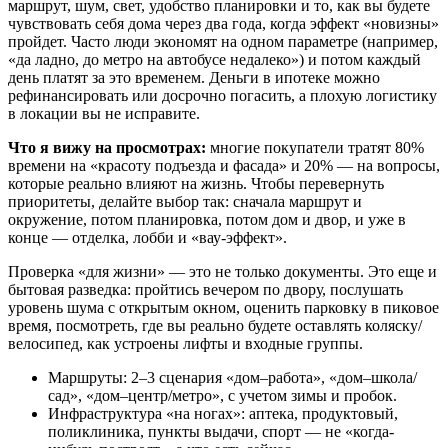
маршрут, шум, свет, удобство планировки и то, как вы будете
чувствовать себя дома через два года, когда эффект «новизны»
пройдет. Часто люди экономят на одном параметре (например,
«да ладно, до метро на автобусе недалеко») и потом каждый
день платят за это временем. Деньги в ипотеке можно
рефинансировать или досрочно погасить, а плохую логистику
в локации вы не исправите.
Что я вижу на просмотрах:
многие покупатели тратят 80%
времени на «красоту подъезда и фасада» и 20% — на вопросы,
которые реально влияют на жизнь. Чтобы перевернуть
приоритеты, делайте выбор так: сначала маршрут и
окружение, потом планировка, потом дом и двор, и уже в
конце — отделка, лобби и «вау-эффект».
Проверка «для жизни» — это не только документы. Это еще и
бытовая разведка: пройтись вечером по двору, послушать
уровень шума с открытым окном, оценить парковку в пиковое
время, посмотреть, где вы реально будете оставлять коляску/
велосипед, как устроены лифты и входные группы.
Маршруты: 2–3 сценария «дом–работа», «дом–школа/
сад», «дом–центр/метро», с учетом зимы и пробок.
Инфраструктура «на ногах»: аптека, продуктовый,
поликлиника, пункты выдачи, спорт — не «когда-