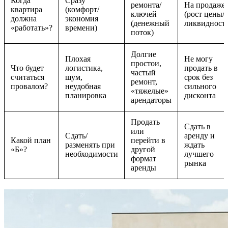
Когда
Сразу
ремонта/
На продаже
квартира
(комфорт/
ключей
(рост цены/
должна
экономия
(денежный
ликвидность
«работать»?
времени)
поток)
Долгие
Плохая
Не могу
простои,
Что будет
логистика,
продать в
частый
считаться
шум,
срок без
ремонт,
провалом?
неудобная
сильного
«тяжелые»
планировка
дисконта
арендаторы
Продать
Сдать в
или
Сдать/
аренду и
Какой план
перейти в
разменять при
ждать
«Б»?
другой
необходимости
лучшего
формат
рынка
аренды