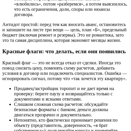
«влюбились», потом «разберемся», а потом выяснилось,
что есть ограничения, доли, споры или нюансы
договора.
Антидот простой: перед тем как вносить аванс, остановитесь
и запишите на листе три вещи — цель, план «Б», предельный
бюджет (включая ремонт и резервы). Это не романтика, зато
это та самая дисциплина, которая экономит месяцы жизни.
Красные флаги: что делать, если они появились
Красный флаг — это не всегда отказ от сделки. Иногда это
повод снизить цену, поменять схему расчетов, добавить
условия в договор или подключить специалистов. Ошибка —
игнорировать сигнал, потому что «так хочется эту квартиру».
Продавец/застройщик торопит и не дает время на
проверку: берите паузу и возвращайтесь только с
документами и ясными ответами.
Слишком сложная схема расчетов: обсуждайте
безопасные форматы с банком; деньги должны
двигаться прозрачно и документально.
Непонятно, кто фактически принимает решения по
объекту (представитель, доверенность, «я брат
собственника»): подключайте юриста и проверяйте