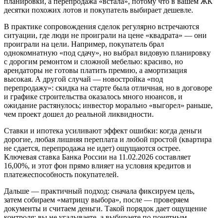
планировки, а перепродажа «встала», потому что в вашем ЖК
десятки похожих лотов и покупатель выбирает дешевле.
В практике сопровождения сделок регулярно встречаются
ситуации, где люди не проиграли на цене «квадрата» — они
проиграли на цели. Например, покупатель брал
однокомнатную «под сдачу», но выбрал видовую планировку
с дорогим ремонтом и сложной мебелью: красиво, но
арендаторы не готовы платить премию, а амортизация
высокая. А другой случай — новостройка «под
перепродажу»: скидка на старте была отличная, но в договоре
и графике строительства оказалось много нюансов, и
ожидание растянулось; инвестор морально «выгорел» раньше,
чем проект дошел до реальной ликвидности.
Ставки и ипотека усиливают эффект ошибки: когда деньги
дорогие, любая лишняя переплата и любой простой (квартира
не сдается, перепродажа не идет) ощущаются острее.
Ключевая ставка Банка России на 11.02.2026 составляет
16,00%, и этот фон прямо влияет на условия кредитов и
платежеспособность покупателей.
Дальше — практичный подход: сначала фиксируем цель,
затем собираем «матрицу выбора», после — проверяем
документы и считаем деньги. Такой порядок дает ощущение
контроля: вы не угадываете, а выбираете по понятным