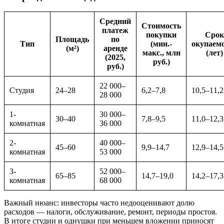
Средний
Стоимость
платеж
покупки
Срок
Площадь
по
Тип
(мин.-
окупаем
(м²)
аренде
макс., млн
(лет)
(2025,
руб.)
руб.)
22 000–
Студия
24–28
6,2–7,8
10,5–11,2
28 000
1-
30 000–
30–40
7,8–9,5
11,0–12,3
комнатная
36 000
2-
40 000–
45–60
9,9–14,7
12,9–14,5
комнатная
53 000
3-
52 000–
65–85
14,7–19,0
14,2–17,3
комнатная
68 000
Важный нюанс: инвесторы часто недооценивают долю
расходов — налоги, обслуживание, ремонт, периоды простоя.
В итоге студии и однушки при меньшем вложении приносят