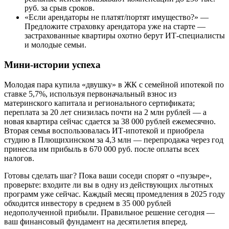
руб. за срыв сроков.
«Если арендаторы не платят/портят имущество?» —
Предложите страховку арендатора уже на старте —
застрахованные квартиры охотно берут ИТ-специалисты
и молодые семьи.
Мини-истории успеха
Молодая пара купила «двушку» в ЖК с семейной ипотекой по
ставке 5,7%, используя первоначальный взнос из
материнского капитала и регионального сертификата;
переплата за 20 лет снизилась почти на 2 млн рублей — а
новая квартира сейчас сдается за 38 000 рублей ежемесячно.
Вторая семья воспользовалась ИТ-ипотекой и приобрела
студию в Плющихинском за 4,3 млн — перепродажа через год
принесла им прибыль в 670 000 руб. после оплаты всех
налогов.
Готовы сделать шаг? Пока ваши соседи спорят о «пузыре»,
проверьте: входите ли вы в одну из действующих льготных
программ уже сейчас. Каждый месяц промедления в 2025 году
обходится инвестору в среднем в 35 000 рублей
недополученной прибыли. Правильное решение сегодня —
ваш финансовый фундамент на десятилетия вперед.