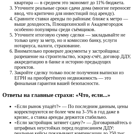
квартира — в среднем это экономит до 11% бюджета.
Уточните реальные сроки сдачи дома (многие переносят
ввод, что критично для инвестиций под аренду).
Сравните ставки аренды по районам: ближе к метро —
выше доходность, Плющихинский и Академгородок
особенно популярны среди съёмщиков.
Уточните итоговую сумму сделки — закладывайте не
только цену за метр, но и комиссию банку, услуги
нотариуса, налоги, страхование.
Внимательно проверьте документы у застройщика:
разрешение на строительство, эскроу-счёт, договор ДДУ,
аккредитацию в банке и историю предыдущих
проектов.
Закройте сделку только после получения выписки из
ЕГРН на приобретённую недвижимость — это
финальная гарантия вашей безопасности.
Ответы на главные страхи: «Что, если...»
«Если рынок упадёт?» — По последним данным, цены
корректируются не более чем на 3–5% в год даже в
кризис, а ставка аренды держится стабильно.
«Если застройщик затянет сдачу?» — Договаривайтесь о
штрафных неустойках перед подписанием ДДУ:
реальные кейсы показывают компенсации до 250 тыс.