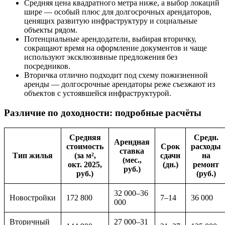
Средняя цена квадратного метра ниже, а выбор локаций
шире — особый плюс для долгосрочных арендаторов,
ценящих развитую инфраструктуру и социальные
объекты рядом.
Потенциальные арендодатели, выбирая вторичку,
сокращают время на оформление документов и чаще
используют эксклюзивные предложения без
посредников.
Вторичка отлично подходит под схему пожизненной
аренды — долгосрочные арендаторы реже съезжают из
объектов с устоявшейся инфраструктурой.
Различие по доходности: подробные расчёты
Средняя
Средн.
Арендная
стоимость
Срок
расходы
ставка
Тип жилья
(за м²,
сдачи
на
(мес.,
окт. 2025,
(дн.)
ремонт
руб.)
руб.)
(руб.)
32 000–36
Новостройки
172 800
7–14
36 000
000
Вторичный
27 000–31