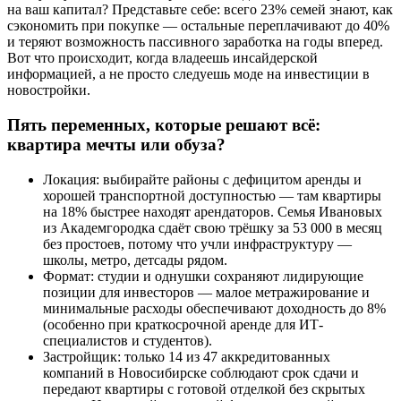
на ваш капитал? Представьте себе: всего 23% семей знают, как
сэкономить при покупке — остальные переплачивают до 40%
и теряют возможность пассивного заработка на годы вперед.
Вот что происходит, когда владеешь инсайдерской
информацией, а не просто следуешь моде на инвестиции в
новостройки.
Пять переменных, которые решают всё:
квартира мечты или обуза?
Локация: выбирайте районы с дефицитом аренды и
хорошей транспортной доступностью — там квартиры
на 18% быстрее находят арендаторов. Семья Ивановых
из Академгородка сдаёт свою трёшку за 53 000 в месяц
без простоев, потому что учли инфраструктуру —
школы, метро, детсады рядом.
Формат: студии и однушки сохраняют лидирующие
позиции для инвесторов — малое метражирование и
минимальные расходы обеспечивают доходность до 8%
(особенно при краткосрочной аренде для ИТ-
специалистов и студентов).
Застройщик: только 14 из 47 аккредитованных
компаний в Новосибирске соблюдают срок сдачи и
передают квартиры с готовой отделкой без скрытых