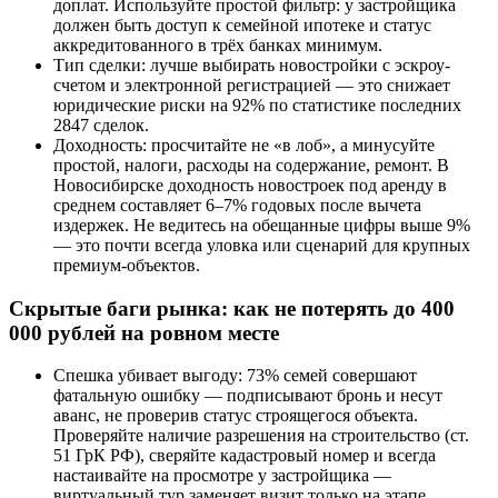
доплат. Используйте простой фильтр: у застройщика
должен быть доступ к семейной ипотеке и статус
аккредитованного в трёх банках минимум.
Тип сделки: лучше выбирать новостройки с эскроу-
счетом и электронной регистрацией — это снижает
юридические риски на 92% по статистике последних
2847 сделок.
Доходность: просчитайте не «в лоб», а минусуйте
простой, налоги, расходы на содержание, ремонт. В
Новосибирске доходность новостроек под аренду в
среднем составляет 6–7% годовых после вычета
издержек. Не ведитесь на обещанные цифры выше 9%
— это почти всегда уловка или сценарий для крупных
премиум-объектов.
Скрытые баги рынка: как не потерять до 400
000 рублей на ровном месте
Спешка убивает выгоду: 73% семей совершают
фатальную ошибку — подписывают бронь и несут
аванс, не проверив статус строящегося объекта.
Проверяйте наличие разрешения на строительство (ст.
51 ГрК РФ), сверяйте кадастровый номер и всегда
настаивайте на просмотре у застройщика —
виртуальный тур заменяет визит только на этапе