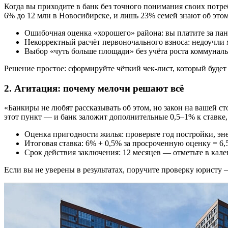
Когда вы приходите в банк без точного понимания своих потре
6% до 12 млн в Новосибирске, и лишь 23% семей знают об этом
Ошибочная оценка «хорошего» района: вы платите за пано
Некорректный расчёт первоночального взноса: недоучли 
Выбор «чуть больше площади» без учёта роста коммунал
Решение простое: сформируйте чёткий чек-лист, который буде
2. Агитация: почему мелочи решают всё
«Банкиры не любят рассказывать об этом, но закон на вашей с
этот пункт — и банк заложит дополнительные 0,5–1% к ставке,
Оценка пригодности жилья: проверьте год постройки, эн
Итоговая ставка: 6% + 0,5% за просроченную оценку = 6,5
Срок действия заключения: 12 месяцев — отметьте в кале
Если вы не уверены в результатах, поручите проверку юристу —