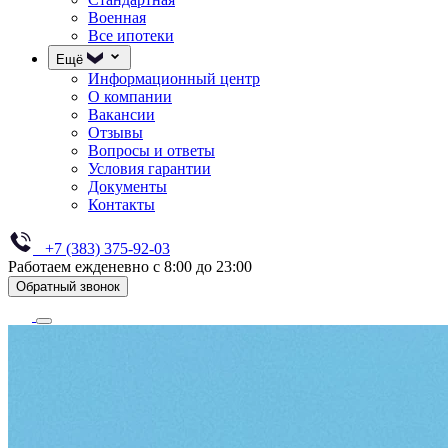
Военная
Все ипотеки
Ещё
Информационный центр
О компании
Вакансии
Отзывы
Вопросы и ответы
Условия гарантии
Документы
Контакты
+7 (383) 375-92-03
Работаем ежденевно с 8:00 до 23:00
Обратный звонок