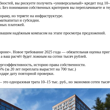
бностей, вы рискуете получить «универсальный» кредит под 10–
. Без понимания собственных критериев вы переплачиваете и те
раму, но теряете на инфраструктуре.
маткапитал и субсидии.
ьных платежей.
т вашим надёжным компасом на этапе просмотра предложений.
тороне». Новое требование 2025 года — обязательная оценка пр
 а ваш расчёт будет ложным на сотни тысяч рублей.
ергоэффективность, историю права собственности.
% (за 20 лет переплата вырастет на 700 тыс.)
ндаре дату повторной проверки.
 это одноразовая трата 10–15 тыс. руб., но экономия сотен тысяч