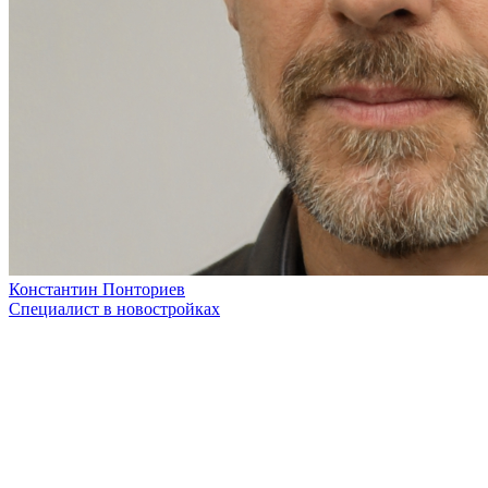
Константин Понториев
Специалист в новостройках