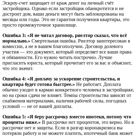
Эскроу-счет защищает от краж денег на личный счёт
застройщика. Однако если застройщик обанкротится и не
достроит дом, ваши деньги могут быть заблокированы на
месяцы или годы. Это не гарантия получения квартиры, это
просто промежуточное хранилище.
Ошибка 3: «Я не читал договор, риелтор сказал, что всё
нормально.»
Смертельная ошибка. Риелтор заинтересован в
комиссии, а не в вашем благополучии. Договор долевого
участия — это документ, который определяет все ваши права
и обязанности. Его нужно читать построчно. Лучше
пригласить юриста, который прочитает его за вас и объяснит,
что это значит.
Ошибка 4: «Я доплачу за ускорение строительства, и
квартира будет готова быстрее.»
Не работает. Доплата
обычно уходит в карман конкретного человека в застройщике,
но на сроки сдачи не влияет. Темпы строительства зависят от
снабжения материалами, наличия рабочей силы, погодных
условий — не от вашей доплаты.
Ошибка 5: «Я беру рассрочку вместо ипотеки, потому что
проценты ниже.»
В рассрочке нет процентов, это верно. Но в
рассрочке нет и защиты. Если в разгар коронакризиса вы
потеряли работу и не можете платить, ипотечный банк может