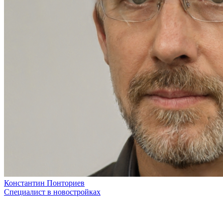
Константин Понториев
Специалист в новостройках