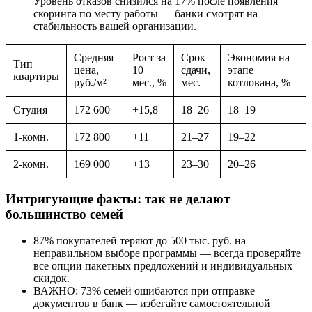
Уровень отказов снизился на 17% после появления
скоринга по месту работы — банки смотрят на
стабильность вашей организации.
Средняя
Рост за
Срок
Экономия на
Тип
цена,
10
сдачи,
этапе
квартиры
руб./м²
мес., %
мес.
котлована, %
Студия
172 600
+15,8
18–26
18–19
1-комн.
172 800
+11
21–27
19–22
2-комн.
169 000
+13
23–30
20–26
Интригующие факты: так не делают
большинство семей
87% покупателей теряют до 500 тыс. руб. на
неправильном выборе программы — всегда проверяйте
все опции пакетных предложений и индивидуальных
скидок.
ВАЖНО: 73% семей ошибаются при отправке
документов в банк — избегайте самостоятельной