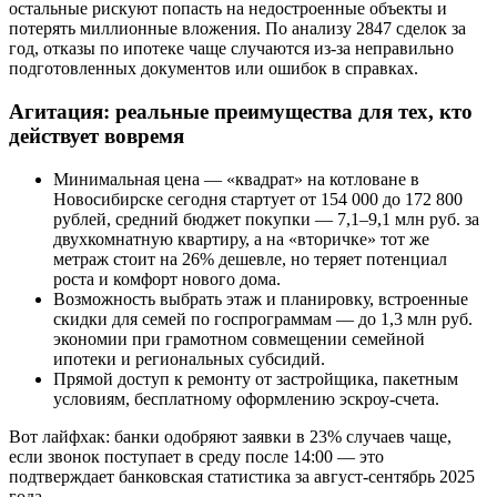
остальные рискуют попасть на недостроенные объекты и
потерять миллионные вложения. По анализу 2847 сделок за
год, отказы по ипотеке чаще случаются из-за неправильно
подготовленных документов или ошибок в справках.
Агитация: реальные преимущества для тех, кто
действует вовремя
Минимальная цена — «квадрат» на котловане в
Новосибирске сегодня стартует от 154 000 до 172 800
рублей, средний бюджет покупки — 7,1–9,1 млн руб. за
двухкомнатную квартиру, а на «вторичке» тот же
метраж стоит на 26% дешевле, но теряет потенциал
роста и комфорт нового дома.
Возможность выбрать этаж и планировку, встроенные
скидки для семей по госпрограммам — до 1,3 млн руб.
экономии при грамотном совмещении семейной
ипотеки и региональных субсидий.
Прямой доступ к ремонту от застройщика, пакетным
условиям, бесплатному оформлению эскроу-счета.
Вот лайфхак: банки одобряют заявки в 23% случаев чаще,
если звонок поступает в среду после 14:00 — это
подтверждает банковская статистика за август-сентябрь 2025
года.