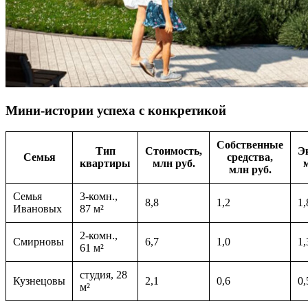
Мини-истории успеха с конкретикой
Собственные
Тип
Стоимость,
Э
Семья
средства,
квартиры
млн руб.
млн руб.
Семья
3-комн.,
8,8
1,2
1,
Ивановых
87 м²
2-комн.,
Смирновы
6,7
1,0
1,
61 м²
студия, 28
Кузнецовы
2,1
0,6
0,
м²