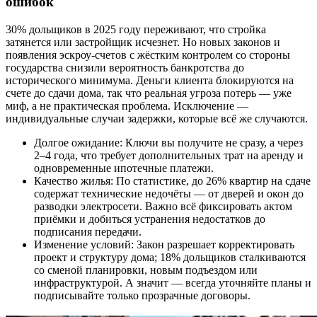
ошибок
30% дольщиков в 2025 году переживают, что стройка
затянется или застройщик исчезнет. Но новых законов и
появления эскроу-счетов с жёстким контролем со стороны
государства снизили вероятность банкротства до
исторического минимума. Деньги клиента блокируются на
счете до сдачи дома, так что реальная угроза потерь — уже
миф, а не практическая проблема. Исключение —
индивидуальные случаи задержки, которые всё же случаются.
Долгое ожидание: Ключи вы получите не сразу, а через
2–4 года, что требует дополнительных трат на аренду и
одновременные ипотечные платежи.
Качество жилья: По статистике, до 26% квартир на сдаче
содержат технические недочёты — от дверей и окон до
разводки электросети. Важно всё фиксировать актом
приёмки и добиться устранения недостатков до
подписания передачи.
Изменение условий: Закон разрешает корректировать
проект и структуру дома; 18% дольщиков сталкиваются
со сменой планировки, новым подъездом или
инфраструктурой. А значит — всегда уточняйте планы и
подписывайте только прозрачные договоры.